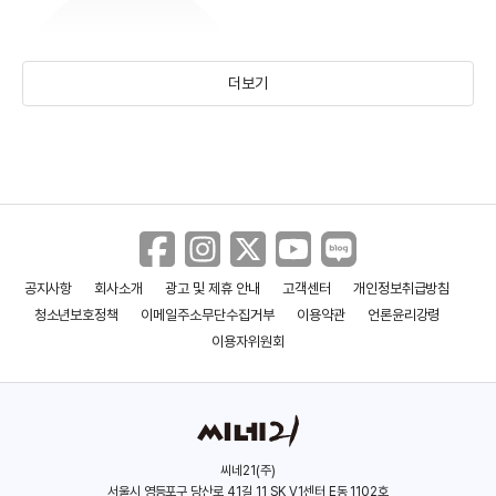
더보기
사쿠라 유노
(1979)
공지사항
회사소개
광고 및 제휴 안내
고객센터
개인정보취급방침
청소년보호정책
이메일주소무단수집거부
이용약관
언론윤리강령
이용자위원회
씨네21(주)
서울시 영등포구 당산로 41길 11 SK V1센터 E동 1102호