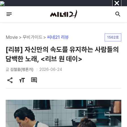
닫
기
Movie > 무비가이드 >
씨네21 리뷰
1562호
[리뷰] 자신만의 속도를 유지하는 사람들의
담백한 노래, <리브 원 데이>
글
김철홍(평론가)
2026-06-24
공
글
댓
유
자
글
하
크
기
기
변
경