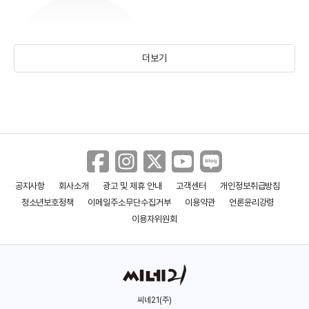
더보기
바스티앙 부이용
(1985)
공지사항
회사소개
광고 및 제휴 안내
고객센터
개인정보취급방침
청소년보호정책
이메일주소무단수집거부
이용약관
언론윤리강령
이용자위원회
씨네21(주)