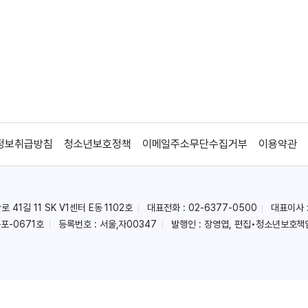
정보취급방침
청소년보호정책
이메일주소무단수집거부
이용약관
41길 11 SK V1센터 E동 1102호
대표전화 : 02-6377-0500
대표이사 
포-0671호
등록번호 : 서울,자00347
발행인 : 장영엽, 편집•청소년보호책