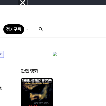
닫
기
정기구독
호
의
관련 영화
댓
글