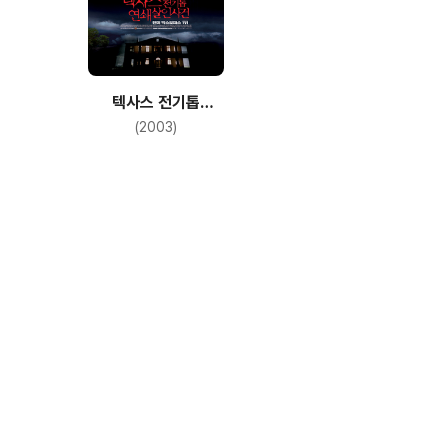
텍사스 전기톱
연쇄살인사건
(2003)