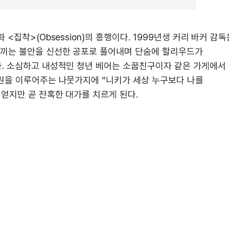
집착>(Obsession)의 흥행이다. 1999년생 커리 바커 감독
느끼는 불안을 신선한 공포로 풀어내며 단숨에 할리우드가
. 소심하고 내성적인 청년 베어는 소꿉친구이자 같은 가게에서
원을 이루어주는 나뭇가지에 “니키가 세상 누구보다 나를
얻지만 곧 잔혹한 대가를 치르게 된다.