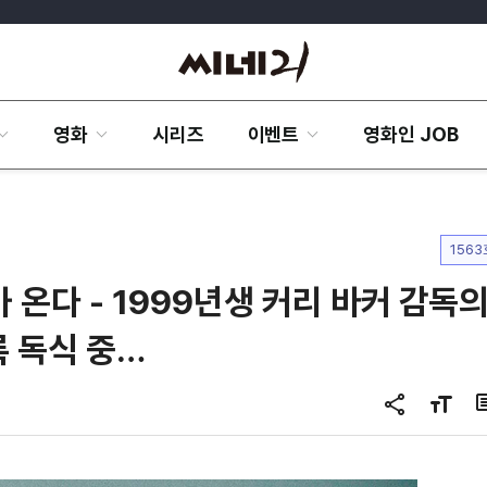
영화
시리즈
이벤트
영화인 JOB
1563
 온다 - 1999년생 커리 바커 감독
록 독식 중…
공
글
유
자
하
크
기
기