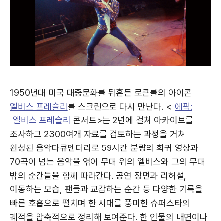
1950년대 미국 대중문화를 뒤흔든 로큰롤의 아이콘
엘비스 프레슬리
를 스크린으로 다시 만난다. <
에픽:
엘비스 프레슬리
콘서트>는 2년에 걸쳐 아카이브를
조사하고 2300여개 자료를 검토하는 과정을 거쳐
완성된 음악다큐멘터리로 59시간 분량의 희귀 영상과
70곡이 넘는 음악을 엮어 무대 위의 엘비스와 그의 무대
밖의 순간들을 함께 따라간다. 공연 장면과 리허설,
이동하는 모습, 팬들과 교감하는 순간 등 다양한 기록을
빠른 호흡으로 펼치며 한 시대를 풍미한 슈퍼스타의
궤적을 압축적으로 정리해 보여준다. 한 인물의 내면이나