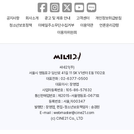
공지사항
회사소개
광고 및 제휴 안내
고객센터
개인정보취급방침
청소년보호정책
이메일주소무단수집거부
이용약관
언론윤리강령
이용자위원회
씨네21(주)
서울시 영등포구 당산로 41길 11 SK V1센터 E동 1102호
대표전화 : 02-6377-0500
대표이사 : 장영엽
사업자등록번호 : 105-86-57632
통신판매업번호 : 제2015-서울영등포-0671호
등록번호 : 서울,자00347
발행인 : 장영엽, 편집•청소년보호책임자 : 송경원
E-mail :
webmaster@cine21.com
(c) CINE21 Co., LTD