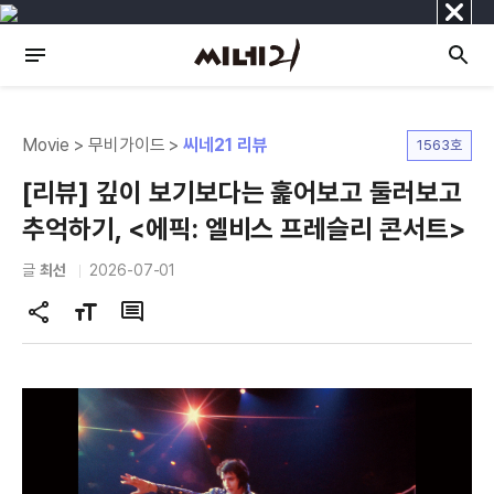
닫
기
Movie > 무비가이드 >
씨네21 리뷰
1563호
[리뷰] 깊이 보기보다는 훑어보고 둘러보고
추억하기, <에픽: 엘비스 프레슬리 콘서트>
글
최선
2026-07-01
공
글
댓
유
자
글
하
크
기
기
변
경