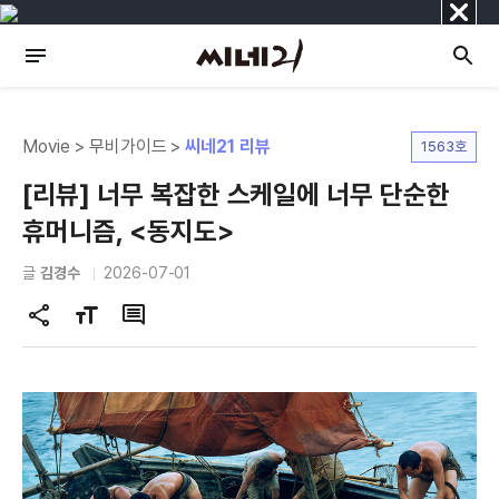
닫
기
Movie > 무비가이드 >
씨네21 리뷰
1563호
[리뷰] 너무 복잡한 스케일에 너무 단순한
휴머니즘, <동지도>
글
김경수
2026-07-01
공
글
댓
유
자
글
하
크
기
기
변
경