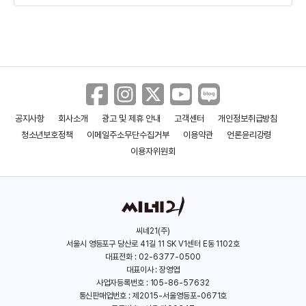
주일룡
오뢰
(1988)
(1999)
공지사항
회사소개
광고 및 제휴 안내
고객센터
개인정보취급방침
청소년보호정책
이메일주소무단수집거부
이용약관
언론윤리강령
이용자위원회
씨네21(주)
서울시 영등포구 당산로 41길 11 SK V1센터 E동 1102호
니니
대표전화 : 02-6377-0500
대표이사 : 장영엽
(1988)
사업자등록번호 : 105-86-57632
통신판매업번호 : 제2015-서울영등포-0671호