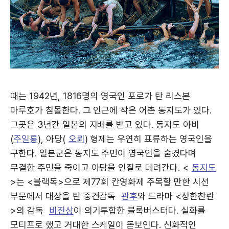
때는 1942년, 1816명의 영국인 포로가 탄 리스본
마루호가 침몰한다. 그 인근에 작은 어촌 동지도가 있다.
그곳은 3년간 일본의 지배를 받고 있다. 동지도 아비
(
주일룡
), 아당(
오뢰
) 형제는 우연히 표류하는 영국인을
구한다. 일본군은 동지도 주민이 영국인을 숨겼다며
무결한 주민을 죽이고 아당을 인질로 데려간다. <
동지도
>는 <블랙독>으로 제77회 칸영화제 주목할 만한 시선
부문에서 대상을 탄 중견감독
관후
와 드라마 <성한찬란
>의 감독
비진상
이 의기투합한 블록버스터다. 실화를
모티프로 했고 거대한 스케일이 돋보인다. 신화적인