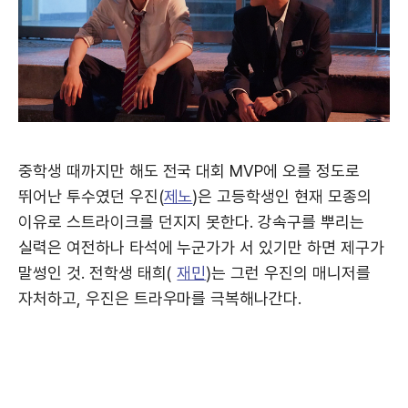
중학생 때까지만 해도 전국 대회 MVP에 오를 정도로
뛰어난 투수였던 우진(
제노
)은 고등학생인 현재 모종의
이유로 스트라이크를 던지지 못한다. 강속구를 뿌리는
실력은 여전하나 타석에 누군가가 서 있기만 하면 제구가
말썽인 것. 전학생 태희(
재민
)는 그런 우진의 매니저를
자처하고, 우진은 트라우마를 극복해나간다.