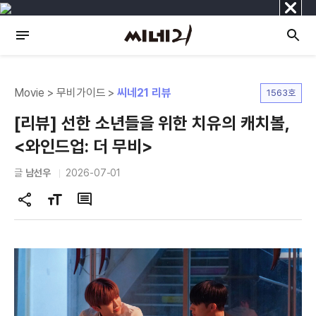
닫
기
Movie > 무비가이드 >
씨네21 리뷰
1563호
[리뷰] 선한 소년들을 위한 치유의 캐치볼,
<와인드업: 더 무비>
글
남선우
2026-07-01
공
글
댓
유
자
글
하
크
기
기
변
경