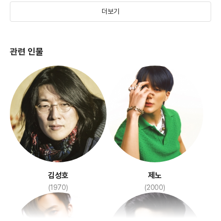
더보기
관련 인물
엄마의 공책
(2017)
김성호
제노
(1970)
(2000)