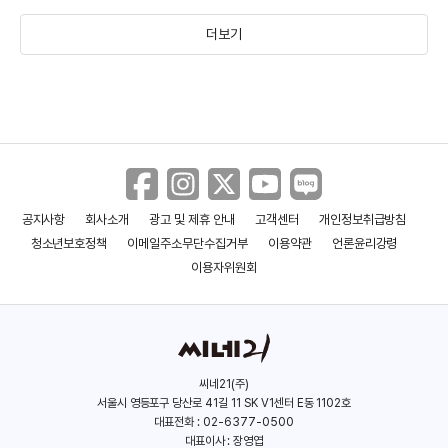
더보기
재민
이종혁
(2000)
(1974)
공지사항
회사소개
광고 및 제휴 안내
고객센터
개인정보취급방침
청소년보호정책
이메일주소무단수집거부
이용약관
언론윤리강령
이용자위원회
씨네21(주)
서울시 영등포구 당산로 41길 11 SK V1센터 E동 1102호
오현경
대표전화 : 02-6377-0500
대표이사 : 장영엽
(1970)