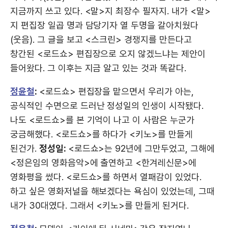
지금까지 쓰고 있다. <말>지 최장수 필자지. 내가 <말>
지 편집장 일곱 명과 담당기자 열 두명을 갈아치웠다
(웃음). 그 글을 보고 <스크린> 경쟁지를 만든다고
창간된 <로드쇼> 편집장으로 오지 않겠느냐는 제안이
들어왔다. 그 이후는 지금 알고 있는 것과 똑같다.
정윤철
:
<로드쇼> 편집장을 맡으면서 우리가 아는,
공식적인 수면으로 드러난 정성일의 인생이 시작됐다.
나도 <로드쇼>를 본 기억이 나고 이 사람은 누군가
궁금해했다. <로드쇼>를 하다가 <키노>를 만들게
된건가.
정성일:
<로드쇼>는 92년에 그만두었고, 그해에
<정은임의 영화음악>에 출연하고 <한겨레신문>에
영화평을 썼다. <로드쇼>를 하면서 열패감이 있었다.
하고 싶은 영화저널을 해보겠다는 욕심이 있었는데, 그때
내가 30대였다. 그래서 <키노>를 만들게 된거다.