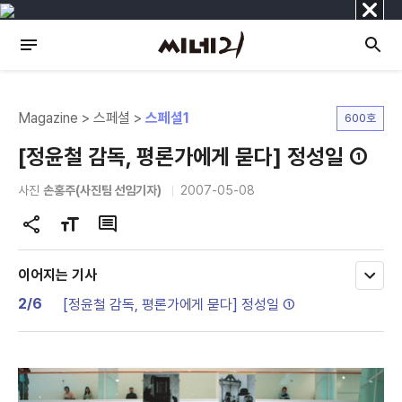
닫
기
Magazine > 스페셜 >
스페셜1
600호
[정윤철 감독, 평론가에게 묻다] 정성일 ①
사진
손홍주(사진팀 선임기자)
2007-05-08
공
글
댓
유
자
글
하
크
이어지는 기사
모
기
기
두
2/6
[정윤철 감독, 평론가에게 묻다] 정성일 ①
변
보
기
경