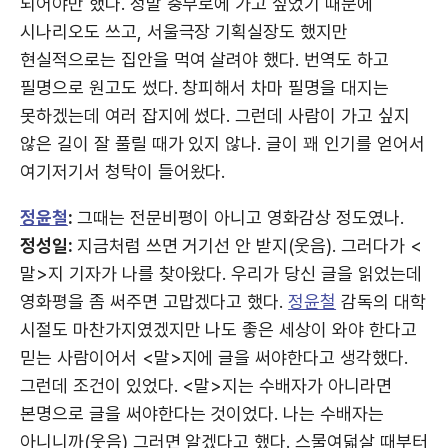
되어야만 했다. 정말 충무로에 가고 싶었기 때문에
시나리오도 쓰고, 서울극장 기획실장도 했지만
현실적으로는 집안을 먹여 살려야 했다. 번역도 하고
필명으로 원고도 썼다. 창피해서 차마 필명을 대지는
못하겠는데 여러 잡지에 썼다. 그런데 사람이 가고 싶지
않은 길이 잘 풀릴 때가 있지 않나. 글이 꽤 인기를 얻어서
여기저기서 청탁이 들어왔다.
정윤철
:
그때는 전문비평이 아니고 영화감상 정도였나.
정성일:
지금처럼 쓰면 거기선 안 받지(웃음). 그러다가 <
말>지 기자가 나를 찾아왔다. 우리가 당신 글을 읽었는데
영화평을 좀 써주면 고맙겠다고 했다.
정윤철
감독의 대학
시절도 마찬가지였겠지만 나도 좋은 세상이 와야 한다고
믿는 사람이어서 <말>지에 글을 써야한다고 생각했다.
그런데 조건이 있었다. <말>지는 수배자가 아니라면
본명으로 글을 써야한다는 것이었다. 나는 수배자는
아니니까(웃음) 그러면 알겠다고 했다. 스물여덟살 때부터