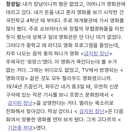
정성일:
내가 장남이니까 형은 없었고, 어머니가 영화관에
데리고 갔다. 내가 돈을 내고 혼자 영화를 보기 시작한 건
국민학교 4학년 때 부터다. 주로 재개봉관에 가서 영화를
많이 봤다. 주로 쇼브라더스와 장철의 무협영화들을 미친
듯이 봤는데 성북구 일대 영화관은 안 다닌 데가 없었다.
그러다가 중학교 때 라디오 영화 프로그램을 들었는데,
자주 나오는 음악 중의 하나가 영화 <
금지된 장난
>
주제곡인 ‘로망스’였다. 이 영화가 죽인다는데 볼 수가
없는 거다. 그때는 비디오도 없었고, TV에서 방영되는 <
명화극장> 같은 것도 모두 할리우드 영화였으니까.
1974년 즈음인가, 좌우간 내가 중3일 때, 우연히 신문
구석에 있는 작은 기사를 보니 프랑스 문화원에서 <
금지된 장난
>을 상영한다는 거다. 떨리는 목소리로
전화해서 찾아갔다. 막상 갔더니 <
금지된 장난
>은 다음
회여서 엉뚱한 영화를 먼저 보게 됐다. 그게 고다르의 <
기관총 부대
>였다.