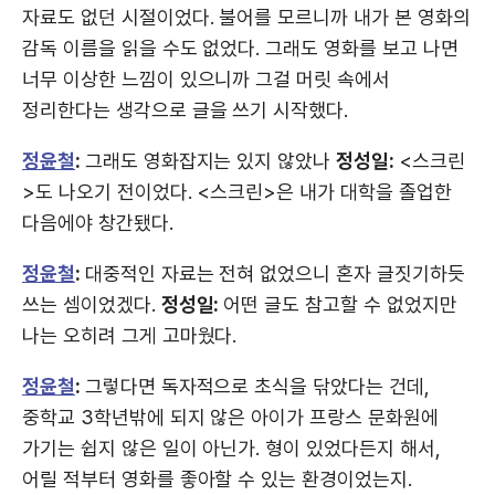
자료도 없던 시절이었다. 불어를 모르니까 내가 본 영화의
감독 이름을 읽을 수도 없었다. 그래도 영화를 보고 나면
너무 이상한 느낌이 있으니까 그걸 머릿 속에서
정리한다는 생각으로 글을 쓰기 시작했다.
정윤철
:
그래도 영화잡지는 있지 않았나
정성일:
<스크린
>도 나오기 전이었다. <스크린>은 내가 대학을 졸업한
다음에야 창간됐다.
정윤철
:
대중적인 자료는 전혀 없었으니 혼자 글짓기하듯
쓰는 셈이었겠다.
정성일:
어떤 글도 참고할 수 없었지만
나는 오히려 그게 고마웠다.
정윤철
:
그렇다면 독자적으로 초식을 닦았다는 건데,
중학교 3학년밖에 되지 않은 아이가 프랑스 문화원에
가기는 쉽지 않은 일이 아닌가. 형이 있었다든지 해서,
어릴 적부터 영화를 좋아할 수 있는 환경이었는지.