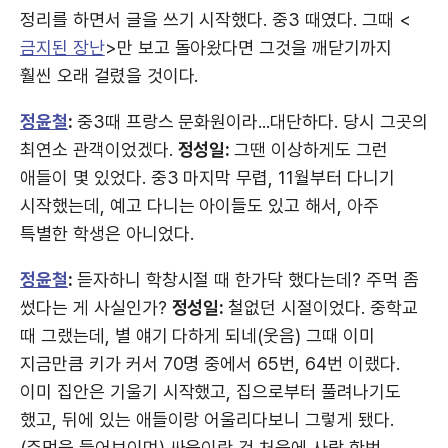
정리를 하면서 글을 쓰기 시작했다. 중3 때였다. 그때 <
금지된 장난
>만 보고 돌아왔다면 그것을 깨닫기까지
훨씬 오래 걸렸을 것이다.
정윤철
:
중3때 프랑스 문화원이라...대단하다. 당시 그곳의
최연소 관객이었겠다.
정성일:
그땐 이상하게도 그런
애들이 몇 있었다. 중3 마지막 무렵, 11월부터 다니기
시작했는데, 예고 다니는 아이들도 있고 해서, 아주
특별한 학생은 아니었다.
정윤철
:
듣자하니 학창시절 때 한가닥 했다는데? 주먹 좀
썼다는 게 사실인가?
정성일:
철없던 시절이었다. 중학교
때 그랬는데, 별 얘기 다하게 되네(웃음) 그때 이미
지금만큼 키가 커서 70명 중에서 65번, 64번 이랬다.
이미 집안은 기울기 시작했고, 집으로부터 풀려나기도
했고, 뒤에 있는 애들이랑 어울리다보니 그렇게 됐다.
(주먹을 들어보이며) 싸움이란 건 처음에 사람 한번