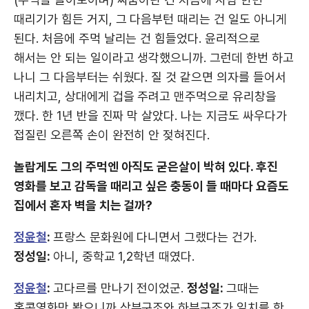
때리기가 힘든 거지, 그 다음부턴 때리는 건 일도 아니게
된다. 처음에 주먹 날리는 건 힘들었다. 윤리적으로
해서는 안 되는 일이라고 생각했으니까. 그런데 한번 하고
나니 그 다음부터는 쉬웠다. 질 것 같으면 의자를 들어서
내리치고, 상대에게 겁을 주려고 맨주먹으로 유리창을
깼다. 한 1년 반을 진짜 막 살았다. 나는 지금도 싸우다가
접질린 오른쪽 손이 완전히 안 젖혀진다.
놀랍게도 그의 주먹엔 아직도 굳은살이 박혀 있다. 후진
영화를 보고 감독을 때리고 싶은 충동이 들 때마다 요즘도
집에서 혼자 벽을 치는 걸까?
정윤철
:
프랑스 문화원에 다니면서 그랬다는 건가.
정성일:
아니, 중학교 1,2학년 때였다.
정윤철
:
고다르를 만나기 전이었군.
정성일:
그때는
홍콩영화만 봤으니까 상부구조와 하부구조가 일치를 한