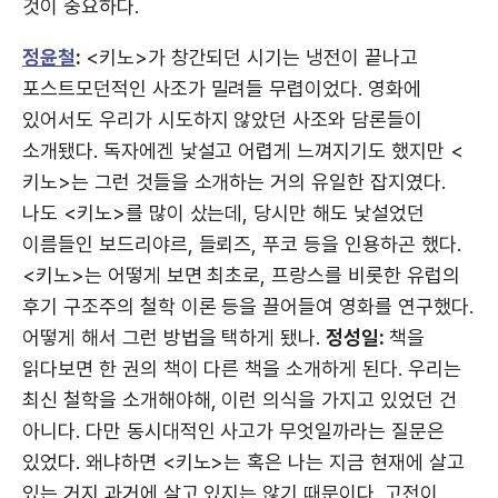
것이 중요하다.
정윤철
:
<키노>가 창간되던 시기는 냉전이 끝나고
포스트모던적인 사조가 밀려들 무렵이었다. 영화에
있어서도 우리가 시도하지 않았던 사조와 담론들이
소개됐다. 독자에겐 낯설고 어렵게 느껴지기도 했지만 <
키노>는 그런 것들을 소개하는 거의 유일한 잡지였다.
나도 <키노>를 많이 샀는데, 당시만 해도 낯설었던
이름들인 보드리야르, 들뢰즈, 푸코 등을 인용하곤 했다.
<키노>는 어떻게 보면 최초로, 프랑스를 비롯한 유럽의
후기 구조주의 철학 이론 등을 끌어들여 영화를 연구했다.
어떻게 해서 그런 방법을 택하게 됐나.
정성일:
책을
읽다보면 한 권의 책이 다른 책을 소개하게 된다. 우리는
최신 철학을 소개해야해, 이런 의식을 가지고 있었던 건
아니다. 다만 동시대적인 사고가 무엇일까라는 질문은
있었다. 왜냐하면 <키노>는 혹은 나는 지금 현재에 살고
있는 거지 과거에 살고 있지는 않기 때문이다. 고전이