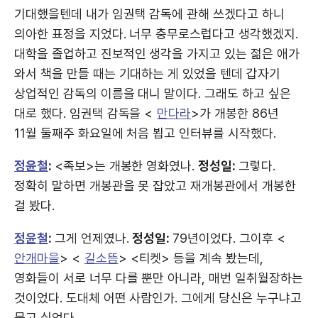
기대했을텐데 내가 임권택 감독에 관해 쓰겠다고 하니
의아한 표정을 지었다. 너무 충무로스럽다고 생각했겠지.
대학을 졸업하고 진보적인 생각을 가지고 있는 젊은 애가
와서 책을 만들 때는 기대하는 게 있었을 텐데 갑자기
상업적인 감독의 이름을 대니 말이다. 그래도 하고 싶은
대로 했다. 임권택 감독을 <
만다라
>가 개봉한 86년
11월 둘째주 화요일에 처음 뵙고 인터뷰를 시작했다.
정윤철
:
<족보>는 개봉한 영화였나.
정성일:
그렇다.
정확히 말하면 개봉관을 못 잡았고 재개봉관에서 개봉한
걸 봤다.
정윤철
:
그게 언제였나.
정성일:
79년이었다. 그이후 <
안개마을
> <
길소뜸
> <티켓> 등을 계속 봤는데,
영화들이 서로 너무 다를 뿐만 아니라, 매번 일취월장하는
것이었다. 도대체 어떤 사람인가. 그에게 당신은 누구냐고
묻고 싶었다.