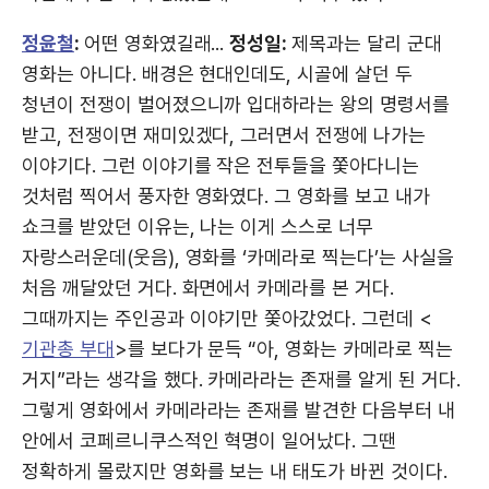
정윤철
:
어떤 영화였길래...
정성일:
제목과는 달리 군대
영화는 아니다. 배경은 현대인데도, 시골에 살던 두
청년이 전쟁이 벌어졌으니까 입대하라는 왕의 명령서를
받고, 전쟁이면 재미있겠다, 그러면서 전쟁에 나가는
이야기다. 그런 이야기를 작은 전투들을 쫓아다니는
것처럼 찍어서 풍자한 영화였다. 그 영화를 보고 내가
쇼크를 받았던 이유는, 나는 이게 스스로 너무
자랑스러운데(웃음), 영화를 ‘카메라로 찍는다’는 사실을
처음 깨달았던 거다. 화면에서 카메라를 본 거다.
그때까지는 주인공과 이야기만 쫓아갔었다. 그런데 <
기관총 부대
>를 보다가 문득 “아, 영화는 카메라로 찍는
거지”라는 생각을 했다. 카메라라는 존재를 알게 된 거다.
그렇게 영화에서 카메라라는 존재를 발견한 다음부터 내
안에서 코페르니쿠스적인 혁명이 일어났다. 그땐
정확하게 몰랐지만 영화를 보는 내 태도가 바뀐 것이다.