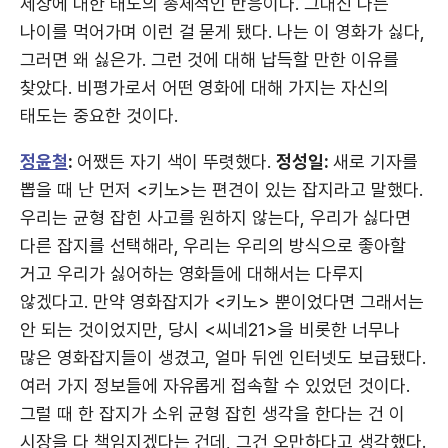
세상에 대한 태도의 총체적인 반응이다. 그대신 나는
나이를 먹어가며 이런 걸 묻게 됐다. 나는 이 영화가 싫다,
그러면 왜 싫은가. 그런 것에 대해 납득할 만한 이유를
찾았다. 비평가로서 어떤 영화에 대해 가지는 자신의
태도는 중요한 것이다.
정윤철
:
어쨌든 자기 색이 뚜렷했다.
정성일:
새로 기자를
뽑을 때 난 먼저 <키노>는 편견이 있는 잡지라고 말했다.
우리는 균형 잡힌 사고를 원하지 않는다, 우리가 싫다면
다른 잡지를 선택해라, 우리는 우리의 방식으로 좋아할
거고 우리가 싫어하는 영화들에 대해서는 다루지
않겠다고. 만약 영화잡지가 <키노> 뿐이었다면 그래서는
안 되는 것이었지만, 당시 <씨네21>을 비롯한 너무나
많은 영화잡지들이 생겼고, 얼마 뒤엔 인터넷도 보급됐다.
여러 가지 정보들에 자유롭게 접속할 수 있었던 것이다.
그럴 때 한 잡지가 소위 균형 잡힌 생각을 한다는 건 이
시장을 다 책임지겠다는 건데, 그건 오만하다고 생각했다.