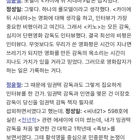
정윤철
:
모델이 <카이에 뒤 시네마>같은 잡지였나.
정성일:
그렇다. 하나의 롤모델이라고 생각했다. <카이에
뒤 시네마>는 영화에 대해 생각을 하고, 인터뷰가 가장
중요한 비평이라고 여긴다. 그래서 <키노>는 모든 감독,
심지어 단편영화 감독도 인터뷰했다. 결국 최선의 비평은
인터뷰다. 무엇보다도 우리가 쓴 영화평은 시간이 지나면
쓰레기가 되지만 영화를 만든 감독의 목소리는 시간이
지나도 가치가 있을 거라고 믿었다. 그러므로 영화잡지가
하는 일은 기록하는 거다.
정윤철
:
그 때문에 임권택 감독과도 그렇게 집요하게
인터뷰를 한 건가. 임권택 감독과 인연을 맺은 건 이장호
감독이 당신을 임권택 감독 책자 필자로
섭외하면서였다고 했는데.
정성일:
<씨네21> 598호에
실린 <
천년학
> 관련 에세이에 이미 썼는데, 내가 임권택
감독을 처음 발견한 건 대학교 1학년때 <족보>를
보면서였다. 그때 황석영을 중심으로 민중문학 논쟁이