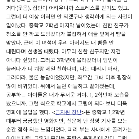
거다(웃음). 집안이 어려우니까 스트레스를 받기도 했고.
그런데 더 이상 이러면 안 되겠구나 생각하게 되는 사건이
일어났다. 중학교 2학년 마지막 날이었는데 친한 친구가
청소를 안 하고 도망갔다가 붙잡혀서 애들 앞에서 뺨을
맞았다. 근데 이 녀석이 우리 아버지도 내 뺨을 안
때린다며 선생을 때렸다. 아무리 친한 친구지만 저건
아니다 싶었다. 그러고 3학년에 올라갔더니 담임이
불러다가 너 걔랑 제일 친하다며, 나는 때리지 마라,
그러더라. 물론 농담이었겠지만. 좌우간 그때 이후 굉장히
많이 바뀌었다. 뒤에서 놀던 애들하고 떨어졌는데,
공부하는 아이들은 내가 무서운 거야. 1, 2학년때 모습을
봤으니까. 그런 식으로 학교에서 고립이 되다 보니 더욱
영화에 몰입을 했다. <
금지된 장난
>은 중학교 1,2학년
때부터 궁금했던 영화지만, 신문에 난 상영 기사를 보는
순간 점화 되는 느낌이었다. 피리 부는 사내에게 끌려가는
아이들처럼, 그렇게 홀리듯 프랑스 문화원에 갔다. 그런