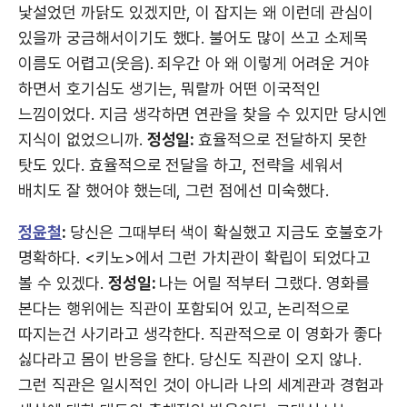
낯설었던 까닭도 있겠지만, 이 잡지는 왜 이런데 관심이
있을까 궁금해서이기도 했다. 불어도 많이 쓰고 소제목
이름도 어렵고(웃음). 죄우간 아 왜 이렇게 어려운 거야
하면서 호기심도 생기는, 뭐랄까 어떤 이국적인
느낌이었다. 지금 생각하면 연관을 찾을 수 있지만 당시엔
지식이 없었으니까.
정성일:
효율적으로 전달하지 못한
탓도 있다. 효율적으로 전달을 하고, 전략을 세워서
배치도 잘 했어야 했는데, 그런 점에선 미숙했다.
정윤철
:
당신은 그때부터 색이 확실했고 지금도 호불호가
명확하다. <키노>에서 그런 가치관이 확립이 되었다고
볼 수 있겠다.
정성일:
나는 어릴 적부터 그랬다. 영화를
본다는 행위에는 직관이 포함되어 있고, 논리적으로
따지는건 사기라고 생각한다. 직관적으로 이 영화가 좋다
싫다라고 몸이 반응을 한다. 당신도 직관이 오지 않나.
그런 직관은 일시적인 것이 아니라 나의 세계관과 경험과