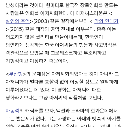
남성이라는 것이다. 한마디로 한국적 장르영화를 만드는
사람들은 영화를 아저씨화한다. 이 아저씨스러움은 <
살인의 추억
>(2003) 같은 걸작에서부터 <
악의 연대기
>(2015) 같은 태작의 영역 전체를 아우른다. 종종 이는
의도하지 않은 퀄리티를 만들어내는데, 한국인이
당연하게 생각하는 한국 아저씨들의 행동과 사고방식은
객관적으로 보았을 때 그로테스크하고 부조리하고
기형적이고 이상하기 때문이다.
<
부산행
>의 문제점은 아저씨화되었다는 것이 아니라 그
아저씨화가 별다른 통찰력 없이 이상할 정도로 얄팍하게
이루어졌다는 데 있다. 이 영화는 아저씨에 대한
영화라기보다는 그냥 아저씨의 작품처럼 보인다.
마동석
의 캐릭터를 보자. 액션과 드라마의 한가운데에서
그는 별문제가 없다. 그는 사랑하는 아내와 뱃속의 아기를
위해 목숨을 바쳐가며 싸우는 우직한 남자다. 그런데 그가