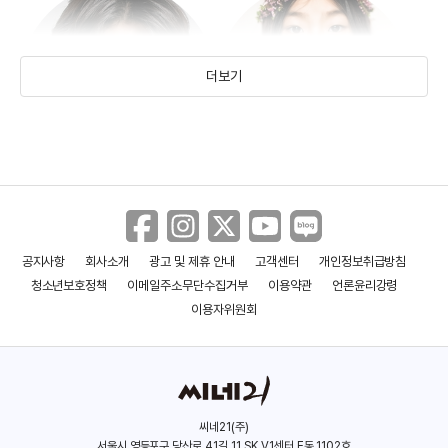
더보기
공유
김수안
(1979)
(2006)
공지사항
회사소개
광고 및 제휴 안내
고객센터
개인정보취급방침
청소년보호정책
이메일주소무단수집거부
이용약관
언론윤리강령
이용자위원회
씨네21(주)
서울시 영등포구 당산로 41길 11 SK V1센터 E동 1102호