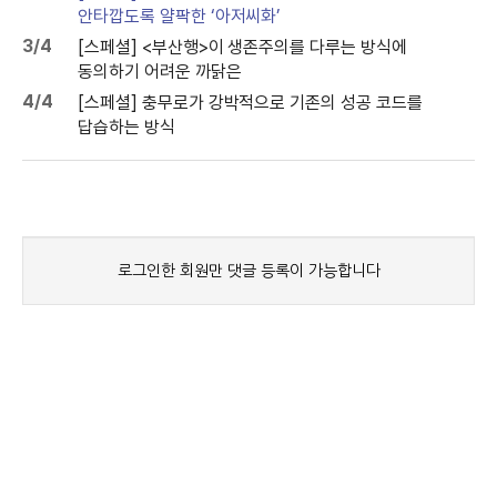
안타깝도록 얄팍한 ‘아저씨화’
3/4
[스페셜] <부산행>이 생존주의를 다루는 방식에
동의하기 어려운 까닭은
4/4
[스페셜] 충무로가 강박적으로 기존의 성공 코드를
답습하는 방식