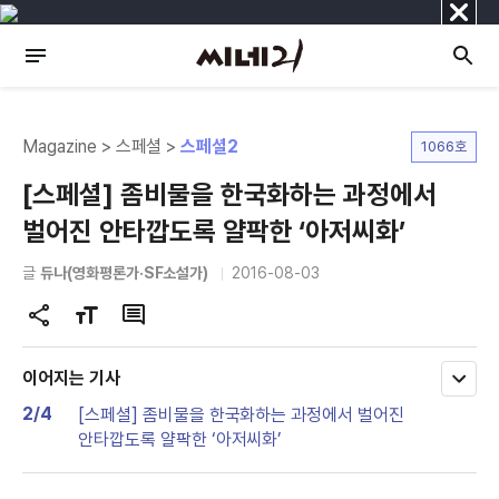
닫
기
Magazine > 스페셜 >
스페셜2
1066호
[스페셜] 좀비물을 한국화하는 과정에서
벌어진 안타깝도록 얄팍한 ‘아저씨화’
글
듀나(영화평론가·SF소설가)
2016-08-03
공
글
댓
유
자
글
하
크
이어지는 기사
모
기
기
두
2/4
[스페셜] 좀비물을 한국화하는 과정에서 벌어진
변
보
안타깝도록 얄팍한 ‘아저씨화’
기
경