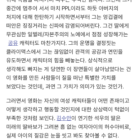
중간에 멈추어 서서 마치 PPL이라도 하듯 아버지의
처지에 대해 한탄하기 시작하면서부터 그는 엉겁결에
떠안은 징징거리는 신파에 감염되어버린다. 그건 딸에게
무관심한 일벌레/자본주의의 노예에서 점점 성장해가는
공유
캐릭터도 마찬가지다. 그의 운명을 결정짓는
클라이맥스에서 그는 끊임없이 관객의 공감과 연민을
유도하면서 캐릭터의 힘을 빼놓는다. 상식적으로
생각해도 빠지는 게 당연한 이 장면들이 살아남았다는 건
이 영화를 만든 사람들이 질을 떠난 특별한 가치를
보았다는 것인데, 과연 그 가치가 의미가 있는 것인가.
그러면서 영화는 자신의 여성 캐릭터들이 어떤 존재이고
어떻게 생각하고 행동할 것인지에 대한 상상력이 턱없이
부족한 것처럼 보인다.
김수안
이 연기한 석우의 딸은
미래의 딸바보가 그려본 흠 없는 여자아이의 허수아비로,
실제 아이의 질감은 눈을 씻고 봐도 찾아볼 수 없다.