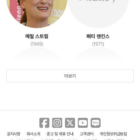
더 러버스
파리로 가는 길
(2017)
(2016)
메릴 스트립
패티 젠킨스
(1949)
(1971)
더보기
갤 가돗
코니 닐슨
우아한 만찬
매혹당한 사람들
(1985)
(1965)
(2017)
(2017)
공지사항
회사소개
광고 및 제휴 안내
고객센터
개인정보취급방침