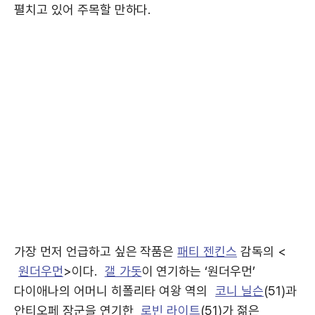
펼치고 있어 주목할 만하다.
가장 먼저 언급하고 싶은 작품은
패티 젠킨스
감독의 <
원더우먼
>이다.
갤 가돗
이 연기하는 ‘원더우먼’
다이애나의 어머니 히폴리타 여왕 역의
코니 닐슨
(51)과
안티오페 장군을 연기한
로빈 라이트
(51)가 젊은