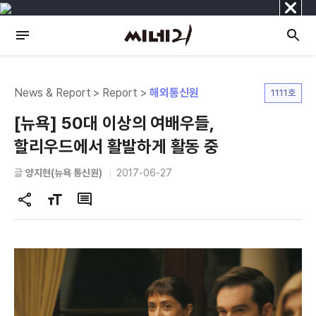
닫
기
News & Report > Report >
해외통신원
1111호
[뉴욕] 50대 이상의 여배우들,
할리우드에서 활발하게 활동 중
글
양지현(뉴욕 통신원)
2017-06-27
공
글
댓
유
자
글
하
크
기
기
변
경