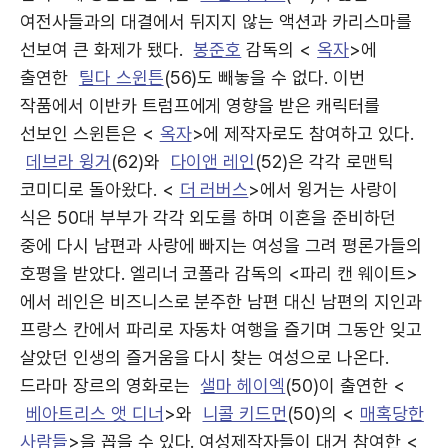
여전사들과의 대결에서 뒤지지 않는 액션과 카리스마를
선보여 큰 화제가 됐다.
봉준호
감독의 <
옥자
>에
출연한
틸다 스윈튼
(56)도 빼놓을 수 없다. 이번
작품에서 이반카 트럼프에게 영향을 받은 캐릭터를
선보인 스윈튼은 <
옥자
>에 제작자로도 참여하고 있다.
데브라 윙거
(62)와
다이앤 레인
(52)은 각각 로맨틱
코미디로 돌아왔다. <
더 러버스
>에서 윙거는 사랑이
식은 50대 부부가 각각 외도를 하며 이혼을 준비하던
중에 다시 남편과 사랑에 빠지는 여성을 그려 평론가들의
호평을 받았다. 엘리너 코폴라 감독의 <파리 캔 웨이트>
에서 레인은 비즈니스로 분주한 남편 대신 남편의 지인과
프랑스 칸에서 파리로 자동차 여행을 즐기며 그동안 잊고
살았던 인생의 즐거움을 다시 찾는 여성으로 나온다.
드라마 장르의 영화로는
샐마 헤이엑
(50)이 출연한 <
베아트리스 앳 디너
>와
니콜 키드먼
(50)의 <
매혹당한
사람들
>을 꼽을 수 있다. 여성제작자들이 대거 참여한 <