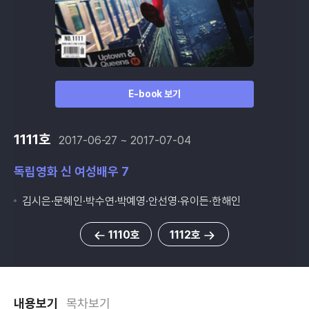
E-book 보기
1111호
2017-06-27 ~ 2017-07-04
독립영화 신 여성배우 7
김시은·문혜인·박수연·박예영·안선영·유이든·한해인
1110호
1112호
내용보기
목차보기