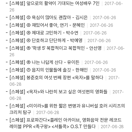
[스페셜] 앞으로의 활약이 기대되는 여성배우 7인
2017-06-
26
[스페셜] ① 욕심이 많아도 괜찮아 - 김시은
2017-06-26
[스페셜] ② 재밌어서 좋아, 연기 - 문혜인
2017-06-26
[스페셜] ③ 제대로 고민하기 - 박수연
2017-06-26
[스페셜] ④ 단호하고 단단하게 - 박예영
2017-06-26
[스페셜] ⑤ '학생 5' 복합적이고 복합적인 - 안선영
2017-06-
26
[스페셜] ⑥ 나는 나답게 산다 - 유이든
2017-06-26
[스페셜] ⑦ 음지의 인물들에 솔깃 - 한해인
2017-06-26
[스페셜] 봉준호의 여섯 번째 장편 <옥자>를 말하다
2017-
06-28
[스페셜] <옥자>와 나란히 보고 싶은 여섯편의 영화들
2017-
06-28
[스페셜] <미이라>를 위한 짧은 변명과 유니버설 호러 시리즈의
크리처 탐구
2017-06-28
[스페셜] 프로파간다×플레인 아카이브, 영화음악 전문 레코드
레이블 PPR <족구왕> <셔틀콕> O.S.T 만들다
2017-06-28