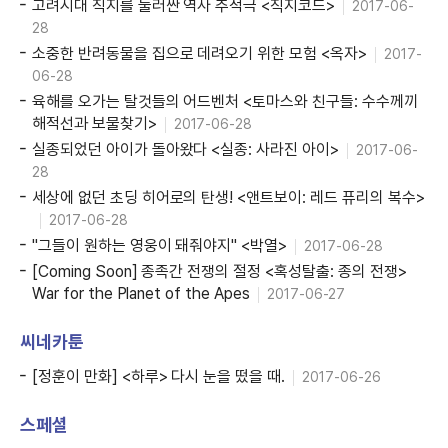
고려시대 직지를 둘러싼 역사 추적극 <직지코드>
2017-06-
28
소중한 반려동물을 집으로 데려오기 위한 모험 <옥자>
2017-
06-28
육해를 오가는 탈것들의 어드벤처 <토마스와 친구들: 수수께끼
해적선과 보물찾기>
2017-06-28
실종되었던 아이가 돌아왔다 <실종: 사라진 아이>
2017-06-
28
세상에 없던 초딩 히어로의 탄생! <앤트보이: 레드 퓨리의 복수>
2017-06-28
"그들이 원하는 영웅이 돼줘야지" <박열>
2017-06-28
[Coming Soon] 종족간 전쟁의 절정 <혹성탈출: 종의 전쟁>
War for the Planet of the Apes
2017-06-27
씨네카툰
[정훈이 만화] <하루> 다시 눈을 떴을 때.
2017-06-26
스페셜