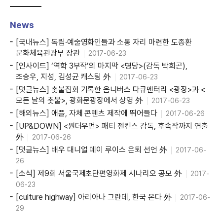
News
[국내뉴스] 독립·예술영화인들과 소통 자리 마련한 도종환
문화체육관광부 장관
2017-06-23
[인사이드] ‘역학 3부작’의 마지막 <명당>(감독 박희곤),
조승우, 지성, 김성균 캐스팅 外
2017-06-23
[댓글뉴스] 촛불집회 기록한 옴니버스 다큐멘터리 <광장>과 <
모든 날의 촛불>, 광화문광장에서 상영 外
2017-06-23
[해외뉴스] 애플, 자체 콘텐츠 제작에 뛰어들다
2017-06-26
[UP&DOWN] <원더우먼> 패티 젠킨스 감독, 후속작까지 연출
外
2017-06-26
[댓글뉴스] 배우 대니얼 데이 루이스 은퇴 선언 外
2017-06-
26
[소식] 제9회 서울국제초단편영화제 시나리오 공모 外
2017-
06-23
[culture highway] 아리아나 그란데, 한국 온다 外
2017-06-
29