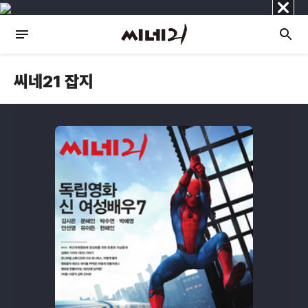
닫
기
씨네21 잡지