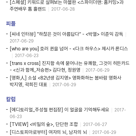
[스페셜] 키워드로 살펴보는 마블판 <스파이더맨: 홈커밍>과
주연배우 톰 홀랜드
2017-06-28
피플
[씨네 인터뷰] "하찮은 것이 아름답다" - <박열> 이준익 감독
2017-06-29
[who are you] 호러 퀸을 넘어 - <다크 하우스> 제시카 론디스
2017-06-23
[trans x cross] 진지함 속에 묻어나는 유쾌함, 그것이 히든카드
- <신과 함께_저승편> 김다현, 정원영
2017-06-29
[영화人] 소설 <82년생 김지영> 영화화하는 봄바람 영화사
박지영, 곽희진 대표
2017-06-29
칼럼
[에디토리얼_주성철 편집장] 이 얼굴을 기억해두세요
2017-
06-23
[TVIEW] <비밀의 숲>, 단단한 조합
2017-06-27
[디스토피아로부터] 여자의 뇌, 남자의 뇌
2017-06-29