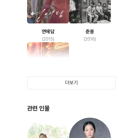
기
연애담
춘몽
(2015)
(2016)
더보기
관련 인물
꿈의 제인
(2016)