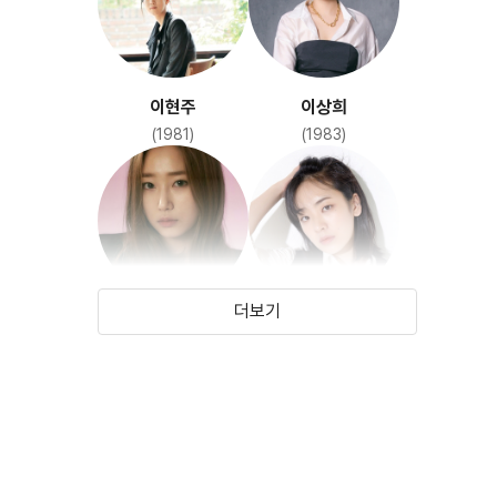
이현주
이상희
(1981)
(1983)
더보기
류아벨
이주영
(1988)
(1992)