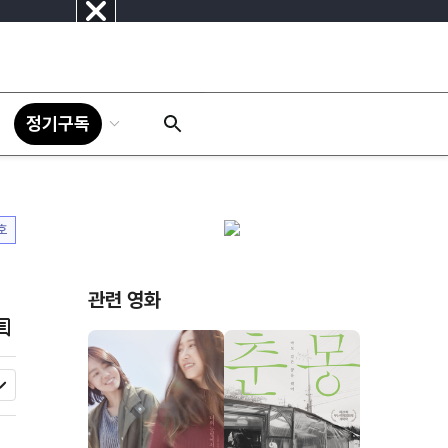
닫
기
정기구독
1호
관련 영화
댓
글
모
두
보