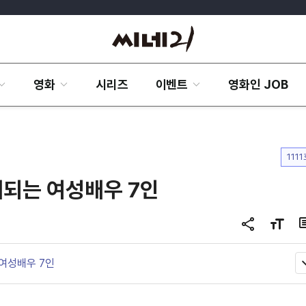
영화
시리즈
이벤트
영화인 JOB
111
대되는 여성배우 7인
공
글
유
자
하
크
 여성배우 7인
기
기
변
경