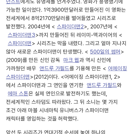
던스트
에게도 유명세를 안겨주었다. 영화가 흥행했기에
가능한 일이었다. 1억3900만달러로 만들어진 이 영화는
전세계에서 8억2170만달러를 벌어들였고 시리즈로
발전했다. 2004년에 <
스파이더맨2
>, 2007년에 <
스파이더맨3
>까지 만들어진 뒤 레이미-맥과이어의 <
스파이더맨
> 시리즈는 막을 내렸다. 그리고 얼마 지나지
않아 새로운 스파이더맨이 탄생했다. <
500일의 썸머
>
(2009)를 만든 신인 감독
마크 웹
과 역시 신인에
가까웠던 배우
앤드루 가필드
를 기용해 만든 <
어메이징
스파이더맨
>(2012)이다. <어메이징 스파이더맨1, 2>
에서 스파이더맨과 그 연인을 연기한
앤드루 가필드
와
에마 스톤
은 실제 연인으로 발전하기도 했는데,
전세계적인 스타덤도 따라왔다. 그 뒤 소니는 몇 가지
조건 아래 마블 시네마틱 유니버스가 스파이더맨
캐릭터를 영입하는 것을 허락했다.
앞선 두 시리즈가 연대기적 순서에 놓여 하나의