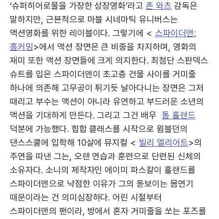
‘슈퍼히어로물을 가장한 성장영화’라고
존 와츠
감독은
말하지만, 근본적으로 마블 시네마틱 유니버스는
액션영화를 위한 레이블이다. 그렇기에 <
스파이더맨:
홈커밍
>에서 액션 장면은 큰 비중을 차지하며, 영화의
재미 또한 액션 장면들에 크게 의지한다. 최첨단 스판덱스
슈트를 입은 스파이더맨이 초고층 건물 사이를 거미줄
하나에 의존해 고무공이 튀기듯 날아다니는 장면은 그저
때리고 부수는 액션이 아니라 유연하고 부드러운 소년의
액션을 기대하게 만든다. 그리고 그건 배우
톰 홀랜드
덕분에 가능했다. 힙합 클래스를 시작으로 윔블던의
댄스스쿨에 입학해 10살에 뮤지컬 <
빌리 엘리어트
>의
주연을 따낸 그는, 오랜 연습과 훈련으로 단련된 신체의
소유자다. 소니의 제작자인 에이미 파스칼이 홀랜드를
스파이더맨으로 낙점한 이유가 그의 돋보이는 몸연기
때문이라는 건 의미심장하다. 어린 시절부터
스파이더맨의 팬이라, 방에서 혼자 거미줄을 쏘는 포즈를