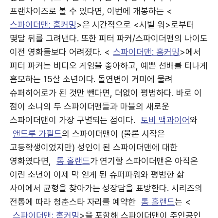
프랜차이즈로 볼 수 있다면, 이번에 개봉하는 <
스파이더맨: 홈커밍
>은 시간적으로 <시빌 워>로부터
몇달 뒤를 그려낸다. 또한 피터 파커/스파이더맨의 나이도
이전 영화들보다 어려졌다. <
스파이더맨: 홈커밍
>에서
피터 파커는 비디오 게임을 좋아하고, 예쁜 선배를 티나게
흠모하는 15살 소년이다. 돌연변이 거미에 물려
슈퍼히어로가 된 것만 뺀다면, 더없이 평범하다. 바로 이
점이 소니의 두 스파이더맨들과 마블의 새로운
스파이더맨이 가장 구별되는 점이다.
토비 맥과이어
와
앤드루 가필드
의 스파이더맨이 (물론 시작은
고등학생이었지만) 성인이 된 스파이더맨에 대한
영화였다면,
톰 홀랜드
가 연기할 스파이더맨은 아직은
어린 소년이 이제 막 얻게 된 슈퍼파워와 평범한 삶
사이에서 균형을 찾아가는 성장담을 표방한다. 시리즈의
전통에 따라 청춘스타 자리를 예약한
톰 홀랜드
는 <
스파이더맨: 홈커밍
>을 포함해 스파이더맨이 주인공인