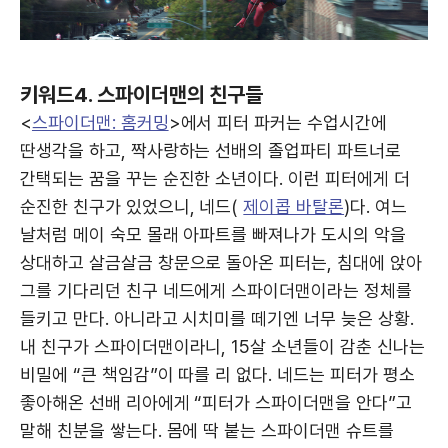
키워드4. 스파이더맨의 친구들
<
스파이더맨: 홈커밍
>에서 피터 파커는 수업시간에
딴생각을 하고, 짝사랑하는 선배의 졸업파티 파트너로
간택되는 꿈을 꾸는 순진한 소년이다. 이런 피터에게 더
순진한 친구가 있었으니, 네드(
제이콥 바탈론
)다. 여느
날처럼 메이 숙모 몰래 아파트를 빠져나가 도시의 악을
상대하고 살금살금 창문으로 돌아온 피터는, 침대에 앉아
그를 기다리던 친구 네드에게 스파이더맨이라는 정체를
들키고 만다. 아니라고 시치미를 떼기엔 너무 늦은 상황.
내 친구가 스파이더맨이라니, 15살 소년들이 감춘 신나는
비밀에 “큰 책임감”이 따를 리 없다. 네드는 피터가 평소
좋아해온 선배 리아에게 “피터가 스파이더맨을 안다”고
말해 친분을 쌓는다. 몸에 딱 붙는 스파이더맨 슈트를