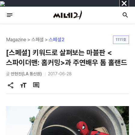
닫
기
Magazine > 스페셜 >
스페셜2
1111호
[스페셜] 키워드로 살펴보는 마블판 <
스파이더맨: 홈커밍>과 주연배우 톰 홀랜드
글
안현진(LA 통신원)
2017-06-28
공
글
댓
유
자
글
하
크
기
기
변
경