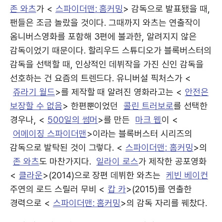
존 와츠
가 <
스파이더맨: 홈커밍
> 감독으로 발표됐을 때,
팬들은 조금 놀랐을 것이다. 그때까지 와츠는 연출작이
옴니버스영화를 포함해 3편에 불과한, 알려지지 않은
감독이었기 때문이다. 할리우드 스튜디오가 블록버스터의
감독을 선택할 때, 인상적인 데뷔작을 가진 신인 감독을
선호하는 건 요즘의 트렌드다. 유니버설 픽처스가 <
쥬라기 월드
>를 제작할 때 알려진 영화라고는 <
안전은
보장할 수 없음
> 한편뿐이었던
콜린 트러보로
를 선택한
경우나, <
500일의 썸머
>를 만든
마크 웹
이 <
어메이징 스파이더맨
>이라는 블록버스터 시리즈의
감독으로 발탁된 것이 그렇다. <
스파이더맨: 홈커밍
>의
존 와츠
도 마찬가지다.
일라이 로스
가 제작한 공포영화
<
클라운
>(2014)으로 장편 데뷔한 와츠는
케빈 베이컨
주연의 로드 스릴러 무비 <
캅 카
>(2015)를 연출한
경력으로 <
스파이더맨: 홈커밍
>의 감독 자리를 꿰찼다.