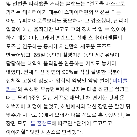
몇 천번을 따라했을 거라는 홀랜드는 “얼굴을 마스크로
가리는 캐릭터이기 때문에 스파이더맨의 액션은 다른
어떤 슈퍼히어로들보다도 중요하다”고 강조했다. 관객이
얼굴이 아닌 움직임만 보고도 그의 정체를 알 수 있어야
하기 때문이다. 그래서 홀랜드는 선배 스파이더맨들의
포즈를 연구하는 동시에 자신만의 새로운 포즈도
만들어냈고, 85일 동안의 촬영기간 동안 세컨유닛이
담당하는 대역의 움직임을 연출하는 기회도 놓치지
않았다. 전체 액션 장면의 90%를 직접 촬영한 덕분에
신체적 고생이 많았다. 영화의 악당인 악당 벌처(
마이클
키튼
)와 워싱턴 모뉴먼트에서 펼치는 대결 장면을 촬영할
때는 무려 1주일 동안 거꾸로 매달린 채 연기한 탓에 온
허벅지에 피멍이 들었고, 해변에서의 액션 장면은 촬영 뒤
몇주가 지나도 몸에서 모래가 나올 정도로 혹독했지만, 두
장면 모두
톰 홀랜드
에 따르면 “관객이 두고두고
이야기할” 멋진 시퀀스로 탄생했다.