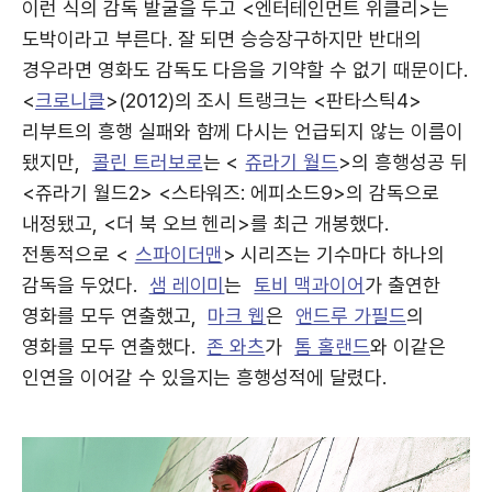
이런 식의 감독 발굴을 두고 <엔터테인먼트 위클리>는
도박이라고 부른다. 잘 되면 승승장구하지만 반대의
경우라면 영화도 감독도 다음을 기약할 수 없기 때문이다.
<
크로니클
>(2012)의 조시 트랭크는 <판타스틱4>
리부트의 흥행 실패와 함께 다시는 언급되지 않는 이름이
됐지만,
콜린 트러보로
는 <
쥬라기 월드
>의 흥행성공 뒤
<쥬라기 월드2> <스타워즈: 에피소드9>의 감독으로
내정됐고, <더 북 오브 헨리>를 최근 개봉했다.
전통적으로 <
스파이더맨
> 시리즈는 기수마다 하나의
감독을 두었다.
샘 레이미
는
토비 맥과이어
가 출연한
영화를 모두 연출했고,
마크 웹
은
앤드루 가필드
의
영화를 모두 연출했다.
존 와츠
가
톰 홀랜드
와 이같은
인연을 이어갈 수 있을지는 흥행성적에 달렸다.