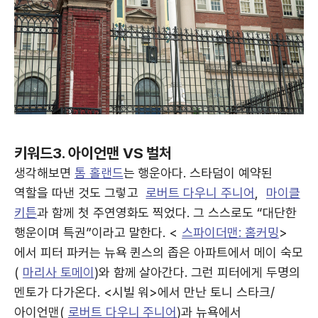
키워드3. 아이언맨 VS 벌처
생각해보면
톰 홀랜드
는 행운아다. 스타덤이 예약된
역할을 따낸 것도 그렇고
로버트 다우니 주니어
,
마이클
키튼
과 함께 첫 주연영화도 찍었다. 그 스스로도 “대단한
행운이며 특권”이라고 말한다. <
스파이더맨: 홈커밍
>
에서 피터 파커는 뉴욕 퀸스의 좁은 아파트에서 메이 숙모
(
마리사 토메이
)와 함께 살아간다. 그런 피터에게 두명의
멘토가 다가온다. <시빌 워>에서 만난 토니 스타크/
아이언맨(
로버트 다우니 주니어
)과 뉴욕에서