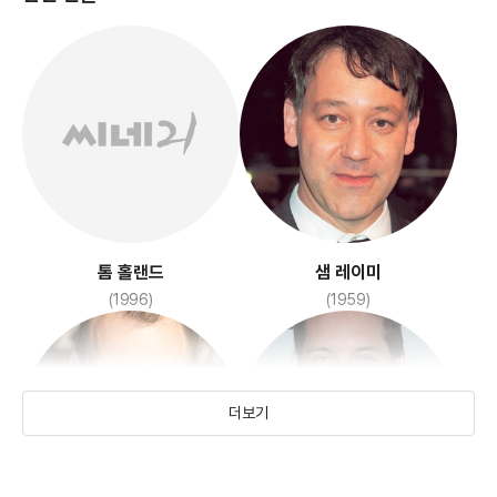
캡틴 아메리카: 시빌 워
스파이더맨
(2016)
(2002)
톰 홀랜드
샘 레이미
(1996)
(1959)
더보기