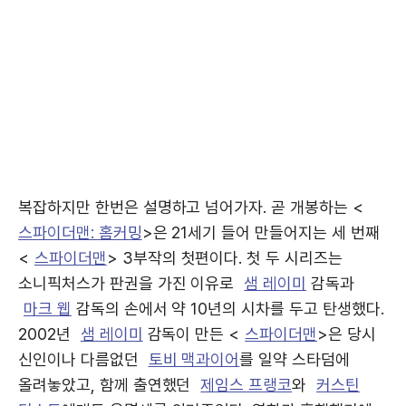
복잡하지만 한번은 설명하고 넘어가자. 곧 개봉하는 <
스파이더맨: 홈커밍
>은 21세기 들어 만들어지는 세 번째
<
스파이더맨
> 3부작의 첫편이다. 첫 두 시리즈는
소니픽처스가 판권을 가진 이유로
샘 레이미
감독과
마크 웹
감독의 손에서 약 10년의 시차를 두고 탄생했다.
2002년
샘 레이미
감독이 만든 <
스파이더맨
>은 당시
신인이나 다름없던
토비 맥과이어
를 일약 스타덤에
올려놓았고, 함께 출연했던
제임스 프랭코
와
커스틴