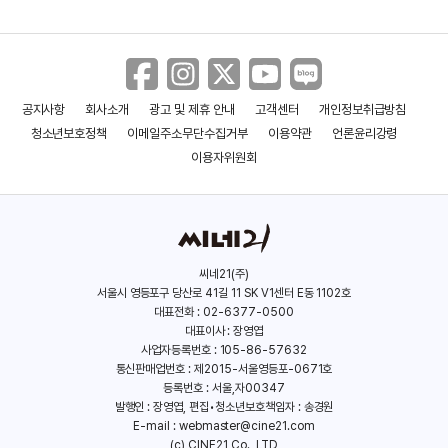
마크 웹
토비 맥과이어
스파이더맨 2
스파이더맨 3
(1974)
(1975)
(2004)
(2007)
공지사항
회사소개
광고 및 제휴 안내
고객센터
개인정보취급방침
청소년보호정책
이메일주소무단수집거부
이용약관
언론윤리강령
이용자위원회
씨네21(주)
서울시 영등포구 당산로 41길 11 SK V1센터 E동 1102호
제임스 프랑코
커스틴 던스트
대표전화 : 02-6377-0500
대표이사 : 장영엽
(1978)
(1982)
사업자등록번호 : 105-86-57632
통신판매업번호 : 제2015-서울영등포-0671호
등록번호 : 서울,자00347
500일의 썸머
어메이징 스파이더맨
발행인 : 장영엽, 편집•청소년보호책임자 : 송경원
E-mail :
webmaster@cine21.com
(2009)
(2012)
(c) CINE21 Co., LTD