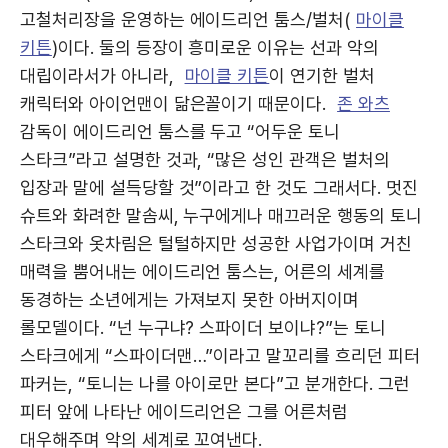
고철처리장을 운영하는 에이드리언 툼스/벌처(
마이클
키튼
)이다. 둘의 등장이 흥미로운 이유는 선과 악의
대립이라서가 아니라,
마이클 키튼
이 연기한 벌처
캐릭터와 아이언맨이 닮은꼴이기 때문이다.
존 와츠
감독이 에이드리언 툼스를 두고 “어두운 토니
스타크”라고 설명한 것과, “많은 성인 관객은 벌처의
입장과 말에 설득당할 것”이라고 한 것도 그래서다. 멋진
슈트와 화려한 말솜씨, 누구에게나 매끄러운 행동의 토니
스타크와 옷차림은 털털하지만 성공한 사업가이며 거친
매력을 뿜어내는 에이드리언 툼스는, 어른의 세계를
동경하는 소년에게는 가져보지 못한 아버지이며
롤모델이다. “넌 누구냐? 스파이더 보이냐?”는 토니
스타크에게 “스파이더맨…”이라고 말꼬리를 흐리던 피터
파커는, “토니는 나를 아이로만 본다”고 분개한다. 그런
피터 앞에 나타난 에이드리언은 그를 어른처럼
대우해주며 악의 세계로 꼬여낸다.