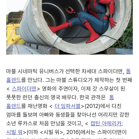
마블 시네마틱 유니버스가 선택한 차세대 스파이더맨,
톰
홀랜드
를 만났다. 그는 마블 스튜디오가 제작하는 첫 번째
<
스파이더맨
> 영화의 주연이자, 이제 갓 스무살이 된
풋풋한 런던 출신의 영국 배우다. 한국 관객은
톰
홀랜드
를 재난영화 <
더 임파서블
>(2012)에서 다친
엄마를 돌보며 아빠와 동생들을 찾아나선 어리지만 강한
소년 루카스로 처음 만났을 것이고, <
캡틴 아메리카:
시빌 워
>(이하 <시빌 워>, 2016)에서는 스파이더맨이