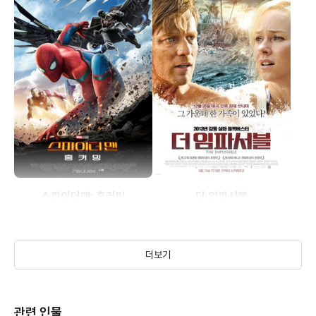
스파이더맨: 홈커밍
더 임파서블
(2017)
(2012)
더보기
관련 인물