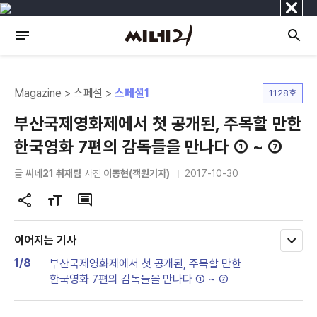
닫
기
Magazine > 스페셜 >
스페셜1
1128호
부산국제영화제에서 첫 공개된, 주목할 만한
한국영화 7편의 감독들을 만나다 ① ~ ⑦
글
씨네21 취재팀
사진
이동현(객원기자)
2017-10-30
공
글
댓
유
자
글
하
크
이어지는 기사
모
기
기
두
1/8
부산국제영화제에서 첫 공개된, 주목할 만한
변
보
한국영화 7편의 감독들을 만나다 ① ~ ⑦
기
경