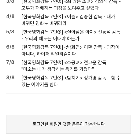
3/8
[한국영화감독 7인②] <죄 많은 소녀> 김의석 감독 -
모두가 패배하는 과정을 보여주고 싶었다
4/8
[한국영화감독 7인③] <이월> 김중현 감독 - 내가
바뀌면 영화도 바뀌리라
5/8
[한국영화감독 7인④] <살아남은 아이> 신동석 감독
- 우리의 애도는 어때야 하는가
6/8
[한국영화감독 7인⑤] <박화영> 이환 감독 - 과장이
아니다, 하이퍼 리얼리즘이다
7/8
[한국영화감독 7인⑥] <소공녀> 전고운 감독,
"미소는 내가 생각하는 용기를 가졌다"
8/8
[한국영화감독 7인⑦] <밤치기> 정가영 감독 - 할 수
있는 이야기를 한다