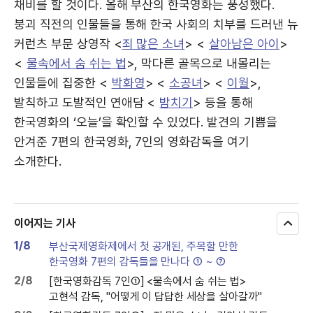
채비를 할 것이다. 올해 부산의 한국영화는 풍성했다.
붕괴 직전의 인물들을 통해 한국 사회의 치부를 드러낸 뉴
커런츠 부문 상영작 <
죄 많은 소녀
> <
살아남은 아이
>
<
물속에서 숨 쉬는 법
>, 막다른 골목으로 내몰리는
인물들에 집중한 <
박화영
> <
소공녀
> <
이월
>,
발칙하고 도발적인 연애담 <
밤치기
> 등을 통해
한국영화의 ‘오늘’을 확인할 수 있었다. 발견의 기쁨을
안겨준 7편의 한국영화, 7인의 영화감독을 여기
소개한다.
이어지는 기사
모
두
1/8
부산국제영화제에서 첫 공개된, 주목할 만한
보
한국영화 7편의 감독들을 만나다 ① ~ ⑦
기
2/8
[한국영화감독 7인①] <물속에서 숨 쉬는 법>
고현석 감독, "어떻게 이 답답한 세상을 살아갈까"