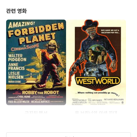
관련 영화
금지된 행성
율 브린너의 이색 지대
(1956)
(1973)