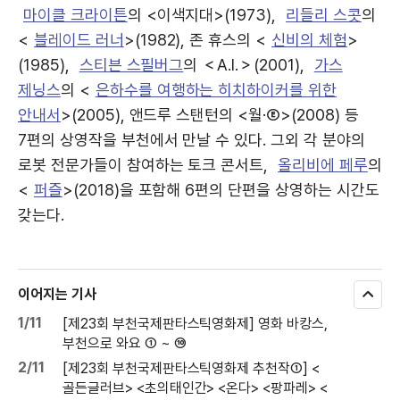
마이클 크라이튼
의 <이색지대>(1973),
리들리 스콧
의
<
블레이드 러너
>(1982), 존 휴스의 <
신비의 체험
>
(1985),
스티븐 스필버그
의 ＜A.I.＞(2001),
가스
제닝스
의 <
은하수를 여행하는 히치하이커를 위한
안내서
>(2005), 앤드루 스탠턴의 <월·Ⓔ>(2008) 등
7편의 상영작을 부천에서 만날 수 있다. 그외 각 분야의
로봇 전문가들이 참여하는 토크 콘서트,
올리비에 페루
의
<
퍼즐
>(2018)을 포함해 6편의 단편을 상영하는 시간도
갖는다.
이어지는 기사
모
두
1/11
[제23회 부천국제판타스틱영화제] 영화 바캉스,
보
부천으로 와요 ① ~ ⑩
기
2/11
[제23회 부천국제판타스틱영화제 추천작①] <
골든글러브> <초의태인간> <온다> <팡파레> <