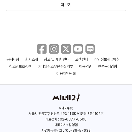
더보기
리들리 스콧
존 휴즈
A.I.
은하수를 여행하는
(1937)
(1950)
히치하이커를 위한 안내서
(2001)
(2005)
공지사항
회사소개
광고 및 제휴 안내
고객센터
개인정보취급방침
청소년보호정책
이메일주소무단수집거부
이용약관
언론윤리강령
이용자위원회
씨네21(주)
서울시 영등포구 당산로 41길 11 SK V1센터 E동 1102호
스티븐 스필버그
가스 제닝스
대표전화 : 02-6377-0500
대표이사 : 장영엽
(1946)
(1972)
사업자등록번호 : 105-86-57632