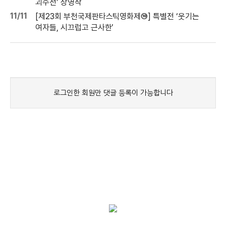
괴수전’ 상영작
11/11
[제23회 부천국제판타스틱영화제⑩] 특별전 ‘웃기는
여자들, 시끄럽고 근사한’