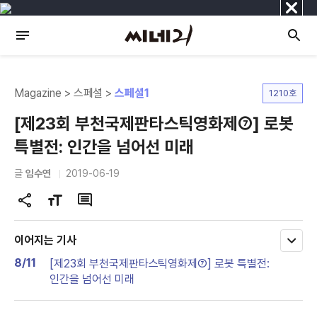
닫
기
Magazine > 스페셜 >
스페셜1
1210호
[제23회 부천국제판타스틱영화제⑦] 로봇
특별전: 인간을 넘어선 미래
글
임수연
2019-06-19
공
글
댓
유
자
글
하
크
이어지는 기사
모
기
기
두
8/11
[제23회 부천국제판타스틱영화제⑦] 로봇 특별전:
변
보
인간을 넘어선 미래
기
경