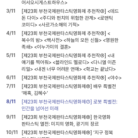
어서오시게스트하우스>
3/11
[제23회 부천국제판타스틱영화제 추천작②] <데드
돈 다이> <주디와 펀치의 위험한 관계> <로맨틱
코미디> <사르가소해의 기적>
4/11
[제23회 부천국제판타스틱영화제 추천작③] <
복수의 밤> <백사전> <하늘의 모든 신들> <영원한
족쇄> <이누가미의 결혼>
5/11
[제23회 부천국제판타스틱영화제 추천작④] <내
얘기를 찍어줘> <블라인드 멜로디> <다니엘 이즌
리얼> <내겐 너무 어려운 연애> <학교는 끝났다>
6/11
[제23회 부천국제판타스틱영화제 추천작⑤] <야수>
7/11
[제23회 부천국제판타스틱영화제⑥] 배우 특별전
‘매혹, 김혜수’
8/11
[제23회 부천국제판타스틱영화제⑦] 로봇 특별전:
인간을 넘어선 미래
9/11
[제23회 부천국제판타스틱영화제⑧] 한국영화
판타스틱 열전: 미지의 영화, 광기의 장르
10/11
[제23회 부천국제판타스틱영화제⑨] ‘지구 정복