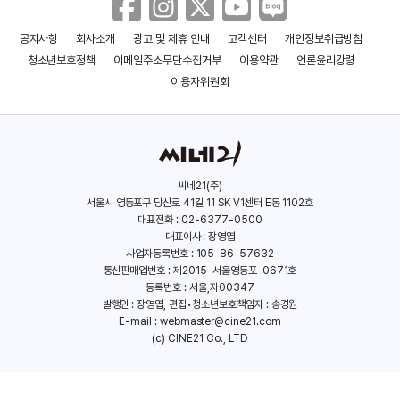
(1989)
(1977)
(2018)
(2021)
공지사항
회사소개
광고 및 제휴 안내
고객센터
개인정보취급방침
청소년보호정책
이메일주소무단수집거부
이용약관
언론윤리강령
이용자위원회
씨네21(주)
서울시 영등포구 당산로 41길 11 SK V1센터 E동 1102호
호아킨 피닉스
필립 세이무어 호프만
대표전화 : 02-6377-0500
대표이사 : 장영엽
(1974)
(1967)
사업자등록번호 : 105-86-57632
통신판매업번호 : 제2015-서울영등포-0671호
등록번호 : 서울,자00347
발행인 : 장영엽, 편집•청소년보호책임자 : 송경원
E-mail :
webmaster@cine21.com
(c) CINE21 Co., LTD