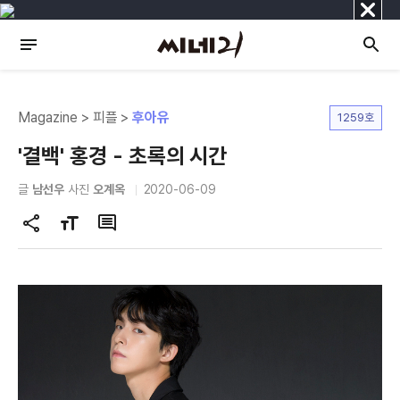
닫
기
Magazine > 피플 >
후아유
1259호
'결백' 홍경 - 초록의 시간
글
남선우
사진
오계옥
2020-06-09
공
글
댓
유
자
글
하
크
기
기
변
경