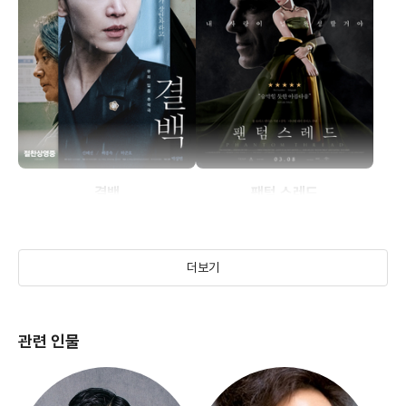
결백
팬텀 스레드
(2018)
(2017)
더보기
관련 인물