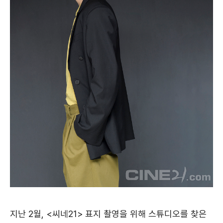
지난 2월, <씨네21> 표지 촬영을 위해 스튜디오를 찾은