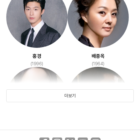
펀치 드렁크 러브
죄 많은 소녀
(2002)
(2017)
홍경
배종옥
(1996)
(1964)
더보기
신혜선
박상현
벌새
보이스