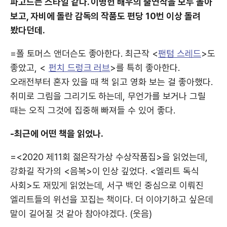
파고드는 스타일 같다. 이병헌 배우의 출연작을 모두 몰아
보고, 자비에 돌란 감독의 작품도 편당 10번 이상 돌려
봤다던데.
=폴 토머스 앤더슨도 좋아한다. 최근작 <
팬텀 스레드
>도
좋았고, <
펀치 드렁크 러브
>를 특히 좋아한다.
오래전부터 혼자 있을 때 책 읽고 영화 보는 걸 좋아했다.
취미로 그림을 그리기도 하는데, 무언가를 보거나 그릴
때는 오직 그것에 집중해 빠져들 수 있어 좋다.
-최근에 어떤 책을 읽었나.
=<2020 제11회 젊은작가상 수상작품집>을 읽었는데,
강화길 작가의 <음복>이 인상 깊었다. <엘리트 독식
사회>도 재밌게 읽었는데, 서구 백인 중심으로 이뤄진
엘리트들의 위선을 꼬집는 책이다. 더 이야기하고 싶은데
말이 길어질 것 같아 참아야겠다. (웃음)