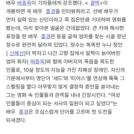
배우
배종옥
이 기자들에게 강조했다. <
결백
>이
개봉하면 꼭 배우
홍경
을 인터뷰하라고. 선배 배우가
먼저 실력 있는 신인이라고 콕 집은만큼 기대하며 영화를
봤는데, 미리 찾아본 얼굴은 간데없었다. 큰 키에 해사한
표정을 한 배우
홍경
은 등을 굽혀 엄마를 찾는 시골 청년
정수로 완전히 달라져 있었다. 정수는 똑똑한 누나 정인
(
신혜선
)이 박차고 나간 고향 집에서 일찍이 늙어버린
엄마 화자(
배종옥
)와 함께 아버지의 죽음을 목도한
인물로, 10살 정도의 지능을 가진 자폐성 장애인. 자신의
기분에서부터 영단어 ‘새드’와 ‘티어스’를 연상해 툭툭 그
스펠링을 뱉다 아무렇지 않게 결정적 증언을 쏟아내는
그는 영화 속 인물들과 관객을 내내 긴장시킨다. “여성
인물들이 중심이 되는 서사의 일원이 되고 싶었다”는
배우
홍경
은 조심스럽게 단어를 고르며 첫 도전을
되새겼다.