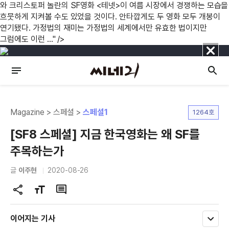
와 크리스토퍼 놀란의 SF영화 <테넷>이 여름 시장에서 경쟁하는 모습을
흐뭇하게 지켜볼 수도 있었을 것이다. 안타깝게도 두 영화 모두 개봉이
연기됐다. 가정법의 재미는 가정법의 세계에서만 유효한 법이지만
그럼에도 이런 ..." />
닫
기
Magazine > 스페셜 >
스페셜1
1264호
[SF8 스페셜] 지금 한국영화는 왜 SF를
주목하는가
글
이주현
2020-08-26
공
글
댓
유
자
글
하
크
이어지는 기사
모
기
기