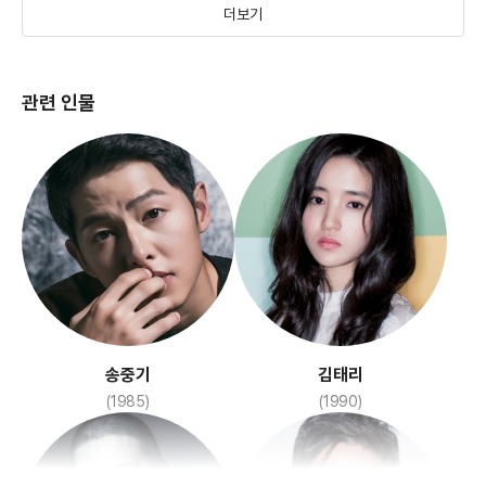
더보기
관련 인물
건축학개론
서복
(2012)
(2020)
송중기
김태리
(1985)
(1990)