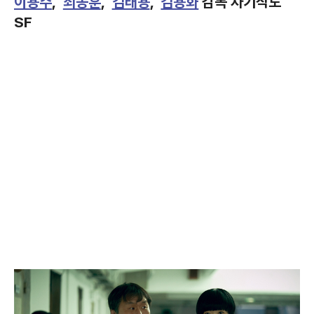
이용주
,
최동훈
,
김태용
,
김용화
감독 차기작도
SF