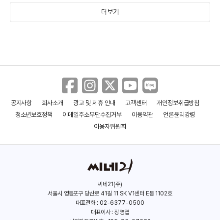
더보기
진선규
유해진
암살
도둑들
(1977)
(1970)
(2015)
(2012)
공지사항
회사소개
광고 및 제휴 안내
고객센터
개인정보취급방침
청소년보호정책
이메일주소무단수집거부
이용약관
언론윤리강령
이용자위원회
씨네21(주)
서울시 영등포구 당산로 41길 11 SK V1센터 E동 1102호
이용주
최동훈
대표전화 : 02-6377-0500
대표이사 : 장영엽
(1970)
(1972)