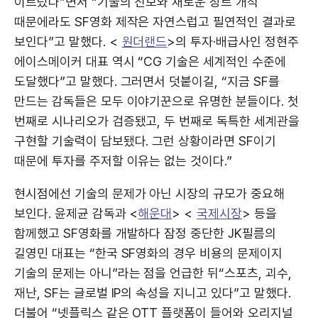
이르렀다”면서 “기술의 진보와 새로운 장르 개척
때문에라도 SF영화 제작은 자연스럽고 필연적인 결과로
보인다”고 말했다. <
원더랜드
>의 투자·배급사인 정현주
에이스메이커 대표 역시 “CG 기술은 세계적인 수준에
도달했다”고 말했다. 그러면서 덧붙이길, “지금 SF를
만드는 감독들은 모두 이야기꾼으로 유명한 분들이다. 첫
번째로 시나리오가 검증됐고, 두 번째로 독특한 세계관을
구현할 기술력이 담보됐다. 그런 상황이라면 SF이기
때문에 투자를 주저할 이유는 없는 것이다.”
현시점에선 기술의 문제가 아닌 시장의 규모가 중요해
보인다. 윤제균 감독과 <
해운대
> <
국제시장
> 등을
함께했고 SF영화를 개발하다 잠정 중단한 JK필름의
길영민 대표는 “한국 SF영화의 경우 비용의 문제이지
기술의 문제는 아니”라는 점을 언급한 뒤“스포츠, 괴수,
재난, SF는 글로벌 IP의 속성을 지니고 있다”고 말했다.
더불어 “넷플릭스 같은 OTT 플랫폼이 들어와 오리지널