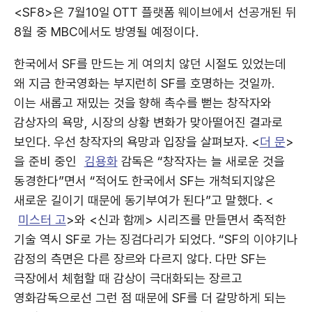
<SF8>은 7월10일 OTT 플랫폼 웨이브에서 선공개된 뒤
8월 중 MBC에서도 방영될 예정이다.
한국에서 SF를 만드는 게 여의치 않던 시절도 있었는데
왜 지금 한국영화는 부지런히 SF를 호명하는 것일까.
이는 새롭고 재밌는 것을 향해 촉수를 뻗는 창작자와
감상자의 욕망, 시장의 상황 변화가 맞아떨어진 결과로
보인다. 우선 창작자의 욕망과 입장을 살펴보자. <
더 문
>
을 준비 중인
김용화
감독은 “창작자는 늘 새로운 것을
동경한다”면서 “적어도 한국에서 SF는 개척되지않은
새로운 길이기 때문에 동기부여가 된다”고 말했다. <
미스터 고
>와 <신과 함께> 시리즈를 만들면서 축적한
기술 역시 SF로 가는 징검다리가 되었다. “SF의 이야기나
감정의 측면은 다른 장르와 다르지 않다. 다만 SF는
극장에서 체험할 때 감상이 극대화되는 장르고
영화감독으로선 그런 점 때문에 SF를 더 갈망하게 되는