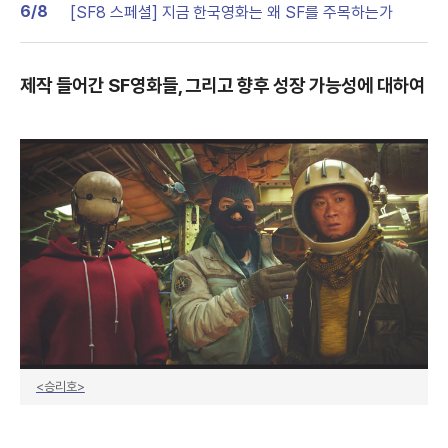
두
6/8
[SF8 스페셜] 지금 한국영화는 왜 SF를 주목하는가
변
보
기
경
제작 들어간 SF영화들, 그리고 향후 성장 가능성에 대하여
<승리호>