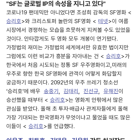
"SF는 글로벌 IP의 속성을 지니고 있다"
코로나19 팬데믹만 아니었다면 조성희 감독의 SF영화 <
승리호
>와 크리스토퍼 놀란의 SF영화 <
테넷
>이 여름
시장에서 경쟁하는 모습을 흐뭇하게 지켜볼 수도 있었을
것이다. 안타깝게도 두 영화 모두 개봉이 연기됐다.
가정법의 재미는 가정법의 세계에서만 유효한 법이지만
그럼에도 이런 비교가 흥분을 자아내는 건 <
승리호
>가
한국에서 처음 시도되는 정통 SF 우주영화이고,미래의
우주로 향한 한국 SF영화에 관객이 어떻게 화답할지
궁금하기 때문이다. 2092년의 우주 쓰레기 청소선
‘승리호’에 배우
송중기
,
김태리
,
진선규
,
유해진
이
승선했을 때부터 <
승리호
>는 영화계 안팎에서 많은
관심을 받았다. 올해 초 투자·배급사 관계자들에게 올해
가장 기대되는 한국영화가 무엇이냐고 물었을 때도 많은
이들이 <
승리호
>를 언급했다.