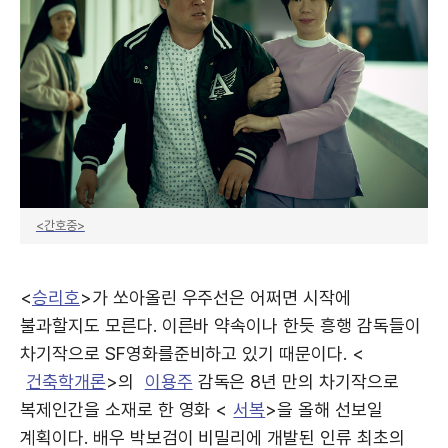
<간호중>
<
승리호
>가 쏘아올린 우주선은 어쩌면 시작에
불과할지도 모른다. 이른바 약속이나 한듯 흥행 감독들이
차기작으로 SF영화를준비하고 있기 때문이다. <
건축학개론
>의
이용주
감독은 8년 만의 차기작으로
복제인간을 소재로 한 영화 <
서복
>을 올해 선보일
계획이다. 배우 박보검이 비밀리에 개발된 인류 최초의