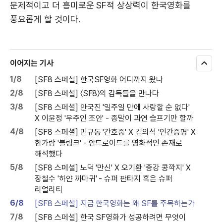
문제적이고 더 흥미로운 SF적 상상력이 한국영화를
풍요롭게 할 것이다.
이어지는 기사
모
두
1/8
[SF8 스페셜] 한국SF영화 어디까지 왔나
보
기
2/8
[SF8 스페셜] 〈SF8〉의 감독들을 만나다
3/8
[SF8 스페셜] 안국진 '일주일 만에 사랑할 순 없다'
X 이윤정 '우주인 조안' - 종말이 과연 슬프기만 할까
4/8
[SF8 스페셜] 민규동 '간호중' X 김의석 '인간증명' X
한가람 '블링크' - 안드로이드를 영화적인 존재로
해석했다
5/8
[SF8 스페셜] 노덕 '만신' X 오기환 '증강 콩깍지' X
장철수 '하얀 까마귀' - 슈퍼 판타지 혹은 슈퍼
리얼리티
6/8
[SF8 스페셜] 지금 한국영화는 왜 SF를 주목하는가
7/8
[SF8 스페셜] 한국 SF영화가 성공하려면 무엇이