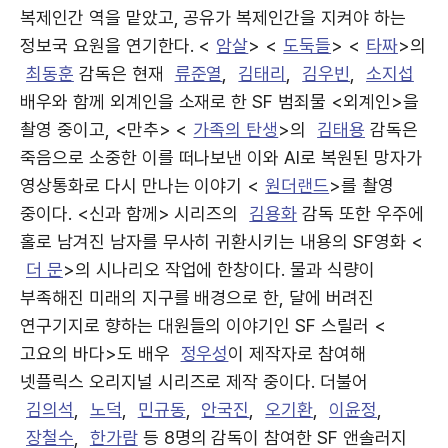
복제인간 역을 맡았고, 공유가 복제인간을 지켜야 하는
정보국 요원을 연기한다. <
암살
> <
도둑들
> <
타짜
>의
최동훈
감독은 현재
류준열
,
김태리
,
김우빈
,
소지섭
배우와 함께 외계인을 소재로 한 SF 범죄물 <외계인>을
촬영 중이고, <만추> <
가족의 탄생
>의
김태용
감독은
죽음으로 소중한 이를 떠나보낸 이와 AI로 복원된 망자가
영상통화로 다시 만나는 이야기 <
원더랜드
>를 촬영
중이다. <신과 함께> 시리즈의
김용화
감독 또한 우주에
홀로 남겨진 남자를 무사히 귀환시키는 내용의 SF영화 <
더 문
>의 시나리오 작업에 한창이다. 물과 식량이
부족해진 미래의 지구를 배경으로 한, 달에 버려진
연구기지로 향하는 대원들의 이야기인 SF 스릴러 <
고요의 바다>도 배우
정우성
이 제작자로 참여해
넷플릭스 오리지널 시리즈로 제작 중이다. 더불어
김의석
,
노덕
,
민규동
,
안국진
,
오기환
,
이윤정
,
장철수
,
한가람
등 8명의 감독이 참여한 SF 앤솔러지