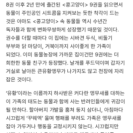
8권 이후 2년 만에 출간된 <콩고양이> 9권을 읽으면서
동물이 주인공인 시트콤을 지켜보는 듯한 착각이 드는
것은 아마도 <콩고양이> 속 동물들 역시 수년간
독자들과 함께 변화무쌍하게 성장했기 때문일 것이다.
권수를 더할 때마다 이 집에는 시바견 두식, 비둘기
부부와 닭 마당이, 거북이까지 사이좋게 한 가족이
되었다. 이미 동물농장에 가까운 집이건만 9권에는 더
희한한 동물 친구가 등장했다. 날개를 푸드덕이며 갑자기
거실로 날아든 큰유황앵무가 나가지도 않고 천장에 자리
잡은 것이다.
‘유황’이라는 이름까지 하사받은 커다란 앵무새를 대하는
이 가족의 태도는 동물과 함께 사는 반려인들에게 귀감이
될 만하다. 할아버지 가발을 훔쳐 둥지 삼더니, 아침마다
시끄럽게 ‘꾸웨엑’ 울며 행패를 부려도 가족은 앵무새를
잡아 가두거나 행동을 교정시키지 않는다. 시끄럽지만