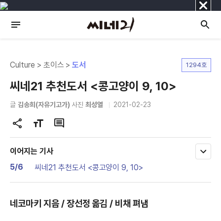
닫
기
Culture > 초이스 >
도서
1294호
씨네21 추천도서 <콩고양이 9, 10>
글
김송희(자유기고가)
사진
최성열
2021-02-23
공
글
댓
유
자
글
하
크
이어지는 기사
모
기
기
두
5/6
씨네21 추천도서 <콩고양이 9, 10>
변
보
기
경
네코마키 지음 / 장선정 옮김 / 비채 펴냄