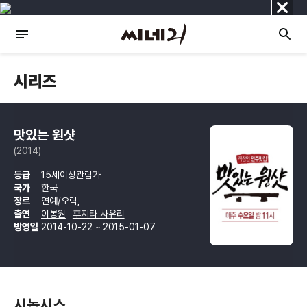
닫
기
시리즈
맛있는 원샷
(2014)
등급
15세이상관람가
국가
한국
장르
연예/오락,
출연
이봉원
후지타 사유리
방영일
2014-10-22 ~ 2015-01-07
시놉시스