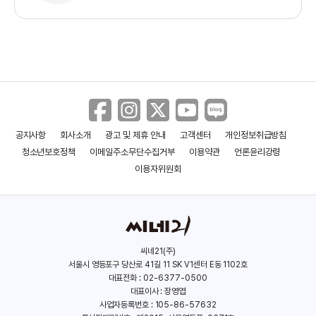
공지사항
회사소개
광고 및 제휴 안내
고객센터
개인정보취급방침
청소년보호정책
이메일주소무단수집거부
이용약관
언론윤리강령
이용자위원회
씨네21(주)
서울시 영등포구 당산로 41길 11 SK V1센터 E동 1102호
대표전화 : 02-6377-0500
대표이사 : 장영엽
사업자등록번호 : 105-86-57632