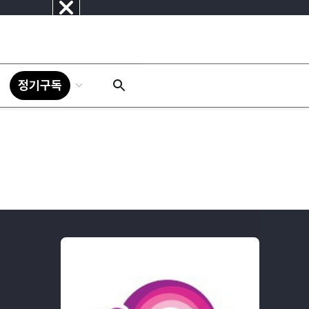
닫
기
정기구독