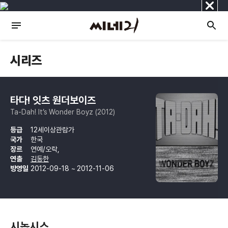
닫
기
시리즈
타다! 잇츠 원더보이즈
Ta-Dah! It’s Wonder Boyz (2012)
등급
12세이상관람가
국가
한국
장르
연예/오락,
연출
김동한
방영일
2012-09-18 ~ 2012-11-06
시놉시스