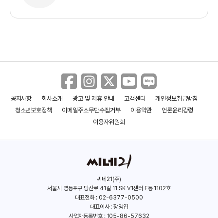
공지사항
회사소개
광고 및 제휴 안내
고객센터
개인정보취급방침
청소년보호정책
이메일주소무단수집거부
이용약관
언론윤리강령
이용자위원회
씨네21(주)
서울시 영등포구 당산로 41길 11 SK V1센터 E동 1102호
대표전화 : 02-6377-0500
대표이사 : 장영엽
사업자등록번호 : 105-86-57632