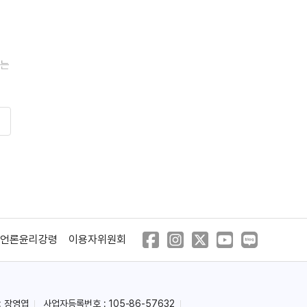
지는
지는
언론윤리강령
이용자위원회
: 장영엽
사업자등록번호 : 105-86-57632