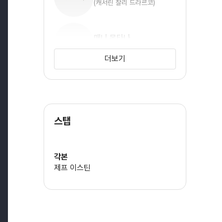
(캐서린 찰리 드라르코)
매니 몬타나
(조 조니 튜터로)
더보기
세린다 스완
(페이지 아킨)
스탭
브랜든 제이 맥라렌
(데일 DJ 제이크스)
각본
제프 이스틴
브릿 모건
(앰버)
페드로 파스칼