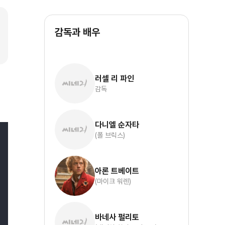
감독과 배우
러셀 리 파인
감독
다니엘 순자타
(폴 브릭스)
아론 트베이트
(마이크 워렌)
바네사 펄리토