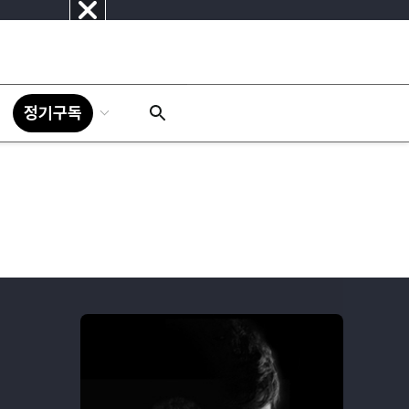
닫
기
정기구독