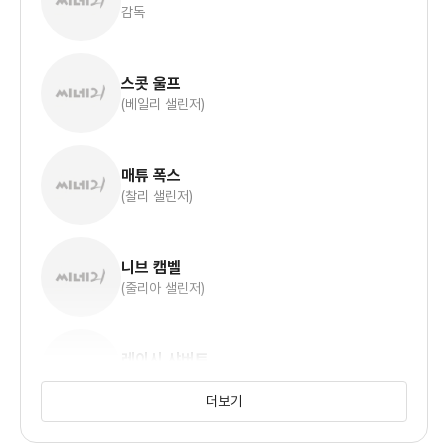
감독
헤쳐나가는 다섯 남매의 이야기를 다룬 가족
드라마
스콧 울프
(베일리 샐린저)
파티 오브 파이브 시즌 1
매튜 폭스
부모님의 비극적인 죽음 이후 험난한 삶을
(찰리 샐린저)
헤쳐나가는 다섯 남매의 이야기를 다룬 가족
드라마
니브 캠벨
(줄리아 샐린저)
레이시 샤버트
(클라우디아 샐린저)
더보기