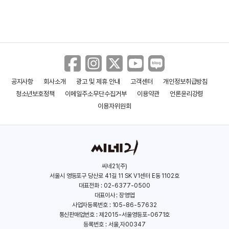
제니퍼 러브 휴이트
(사라 리브스)
제레미 런던
(그리핀 홀브룩)
공지사항
회사소개
광고 및 제휴 안내
고객센터
개인정보취급방침
청소년보호정책
이메일주소무단수집거부
이용약관
언론윤리강령
이용자위원회
씨네21(주)
서울시 영등포구 당산로 41길 11 SK V1센터 E동 1102호
대표전화 : 02-6377-0500
대표이사 : 장영엽
사업자등록번호 : 105-86-57632
통신판매업번호 : 제2015-서울영등포-0671호
등록번호 : 서울,자00347