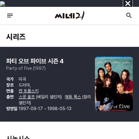
닫
기
시리즈
파티 오브 파이브 시즌 4
Party of Five (1997)
국가
미국
장르
드라마,
연출
켄 토폴스키
출연
스콧 울프
(베일리 샐린저)
매튜 폭스
(찰리
샐린저)
방영일
1997-09-17 ~ 1998-05-13
시놉시스