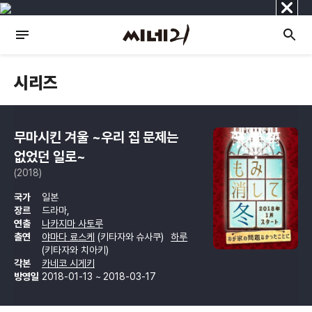
닫
기
시리즈
무마시킨 겨울 ~우리 집 문제는
없었던 일로~
(2018)
국가
일본
장르
드라마,
연출
나카지마 사토루
출연
야마다 료스케
(키타자와 슈사쿠)
하루
(키타자와 치아키)
각본
카네코 시게키
방영일
2018-01-13 ~ 2018-03-17