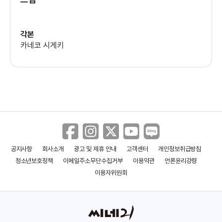
아사노 카즈유키
(코이와이 류지)
각본
카네코 시게키
나카무라 바이쟈쿠
(키타자와 타이조)
공지사항
회사소개
광고 및 제휴 안내
고객센터
개인정보취급방침
청소년보호정책
이메일주소무단수집거부
이용약관
언론윤리강령
이용자위원회