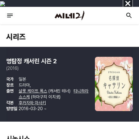
닫
기
시리즈
명탐정 캐서린 시즌 2
(2016)
국가
일본
장르
드라마,
출연
샬롯 케이트 폭스
(캐서린 테너)
타니하라
쇼스케
(하마구치 이치로)
각본
후카자와 마사키
방영일
2016-03-20 ~
시놉시스