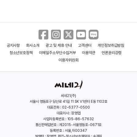
공지사항
회사소개
광고 및 제휴 안내
고객센터
개인정보취급방침
청소년보호정책
이메일주소무단수집거부
이용약관
언론윤리강령
이용자위원회
씨네21(주)
서울시 영등포구 당산로 41길 11 SK V1센터 E동 1102호
대표전화 : 02-6377-0500
대표이사 : 장영엽
사업자등록번호 : 105-86-57632
통신판매업번호 : 제2015-서울영등포-0671호
등록번호 : 서울,자00347
발행인 : 장영엽, 편집•청소년보호책임자 : 송경원