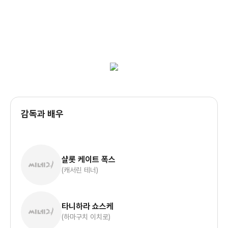
감독과 배우
샬롯 케이트 폭스
(캐서린 테너)
타니하라 쇼스케
(하마구치 이치로)