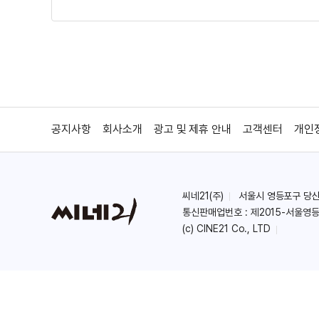
유나이티드 스테이트 오브 타라 
엄마의 다중인격 때문에 가족간의 갈등
공지사항
회사소개
광고 및 제휴 안내
고객센터
개인
씨네21(주)
서울시 영등포구 당산로 
통신판매업번호 : 제2015-서울영등
(c) CINE21 Co., LTD