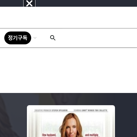
닫
기
정기구독