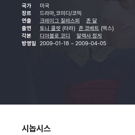
국가
미국
장르
드라마,코미디/코믹
연출
크레이그 질레스피
존 달
출연
토니 콜렛
(타라)
존 코베트
(맥스)
각본
디아블로 코디
알렉사 정게
방영일
2009-01-18 ~ 2009-04-05
시놉시스