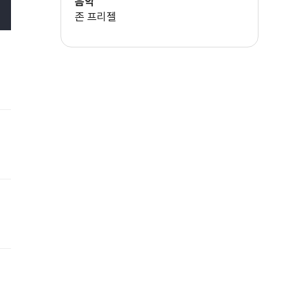
음악
패튼 오스왈트
존 프리젤
조엘 그렛쉬
발레리 마하페이
앤드루 로렌스