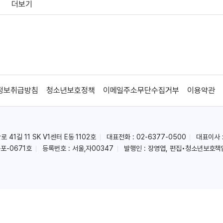
더보기
시즌 1
을 겪게되는 이야기를 다룬 드라마이다.
정보취급방침
청소년보호정책
이메일주소무단수집거부
이용약관
41길 11 SK V1센터 E동 1102호
대표전화 : 02-6377-0500
대표이사 
포-0671호
등록번호 : 서울,자00347
발행인 : 장영엽, 편집•청소년보호책