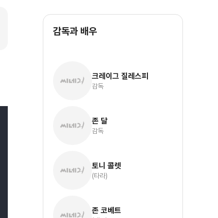
감독과 배우
크레이그 질레스피
감독
존 달
감독
토니 콜렛
(타라)
존 코베트