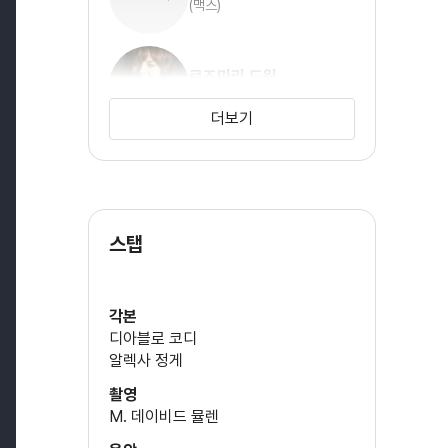
(맥스)
로즈마리 드윗
(샤메인)
더보기
키어 길크리스
(마샬)
스탭
브리 라슨
(케이트)
각본
디아블로 코디
알렉사 정게
매튜 델 니그로
촬영
M. 데이비드 뮬렌