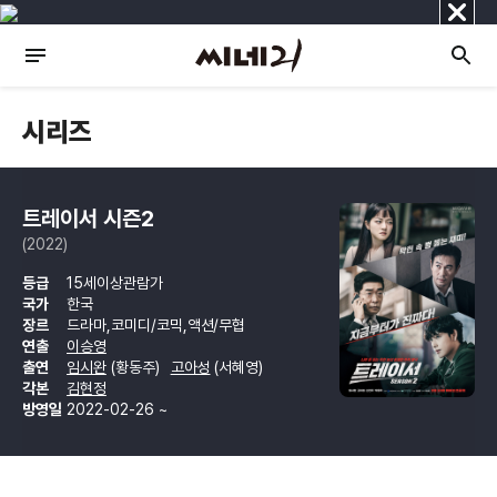
닫
기
시리즈
트레이서 시즌2
(2022)
등급
15세이상관람가
국가
한국
장르
드라마,코미디/코믹,액션/무협
연출
이승영
출연
임시완
(황동주)
고아성
(서혜영)
각본
김현정
방영일
2022-02-26 ~