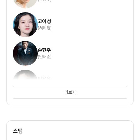
고아성
(서혜영)
손현주
(인태준)
박용우
(오영)
더보기
박호산
(황철민)
스탭
이창훈