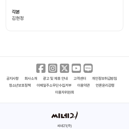
(류용신)
각본
김현정
추상미
(민소정)
전배수
(장정일)
이규회
공지사항
회사소개
광고 및 제휴 안내
고객센터
개인정보취급방침
(이기동)
청소년보호정책
이메일주소무단수집거부
이용약관
언론윤리강령
이용자위원회
김국희
(노선주)
씨네21(주)