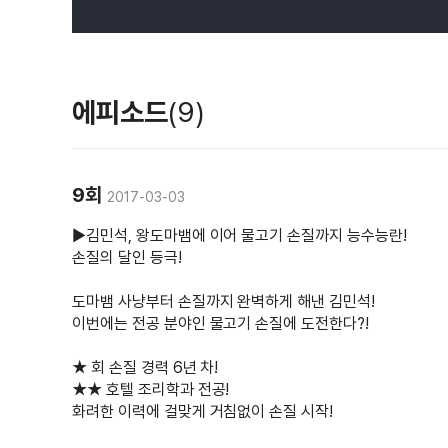
▷▷ 후반전 병만족
<정글에 함께할 친구를 소개합니다~! 정.친.소!
에피소드
(9)
후반전 병만족 콘셉트는 <정글에 함께할 친구
9회
2017-03-03
▶김민석, 왕도마뱀에 이어 물고기 손질까지 능수능란!
일명 <정.친.소> 특집으로 구성. 평소 연예계 
손질의 달인 등극!
먼저 김병만 족장의 절친으로는 <2016년 SB
도마뱀 사냥부터 손질까지 완벽하게 해낸 김민석!
이번에는 전공 분야인 물고기 손질에 도전한다?!
신인상을 거머쥔 강남으로 두 사람은 일명 <정
★ 회 손질 경력 6년 차!
그다음으로는 <개그 커플>로서 환상의 콤비를 
★★ 호텔 조리학과 전공!
화려한 이력에 걸맞게 거침없이 손질 시작!
<절친 커플>로는 연예계 대표 절친으로 알려진