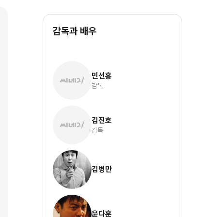
감독과 배우
민선홍
감독
김진호
감독
김병만
윤다훈