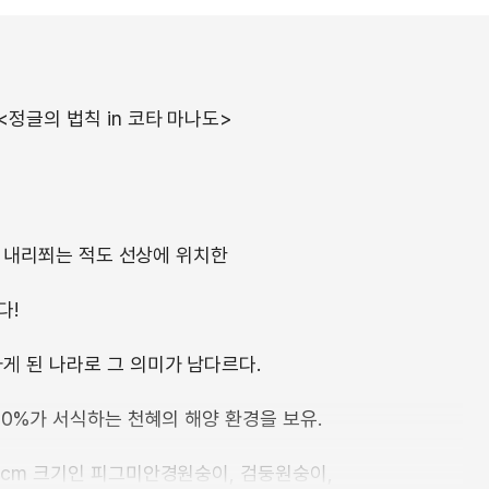
정글의 법칙 in 코타 마나도>
이 내리쬐는 적도 선상에 위치한
다!
게 된 나라로 그 의미가 남다르다.
70%가 서식하는 천혜의 해양 환경을 보유.
0cm 크기인 피그미안경원숭이, 검둥원숭이,