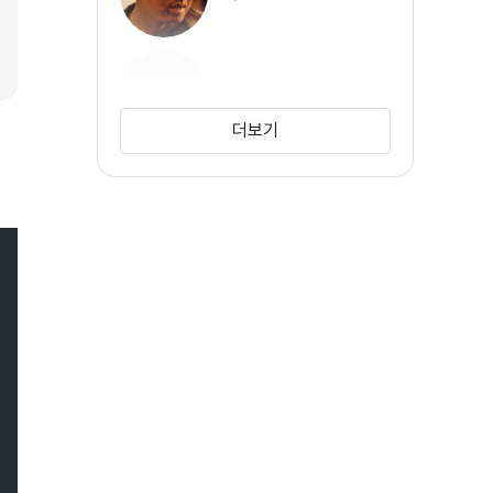
슬리피
더보기
솔비
공명
진