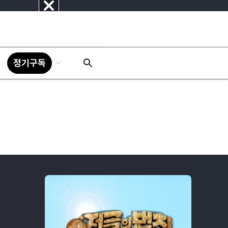
닫
기
정기구독