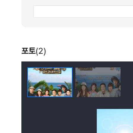
술라웨시곰쿠스쿠스, 북술라웨시바비루사, 셀레
동식물들이 서식해 볼거리 또한 다양한 미지의 
포토
(2)
▶▶ 전반전 병만족
<2017년을 이끌어갈 7인의 라이징 스타>들만
전반전 병만족은 <2017년을 이끌어갈 7인의 