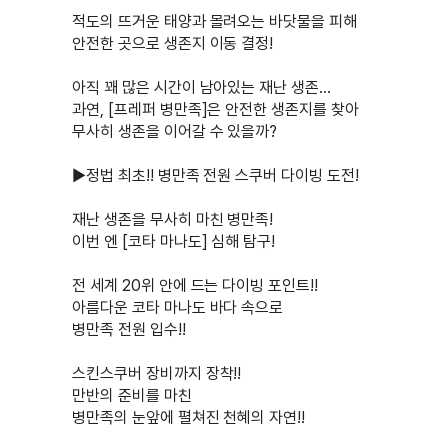
적도의 뜨거운 태양과 몰려오는 바닷물을 피해
안전한 곳으로 생존지 이동 결정!
아직 꽤 많은 시간이 남아있는 재난 생존...
과연, [프레퍼 병만족]은 안전한 생존지를 찾아
무사히 생존을 이어갈 수 있을까?
▶정법 최초!! 병만족 전원 스쿠버 다이빙 도전!
재난 생존을 무사히 마친 병만족!
이번 엔 [코타 마나도] 심해 탐구!
전 세계 20위 안에 드는 다이빙 포인트!!
아름다운 코타 마나도 바다 속으로
병만족 전원 입수!!
스킨스쿠버 장비까지 장착!!
만반의 준비를 마친
병만족의 눈앞에 펼쳐진 천혜의 자연!!