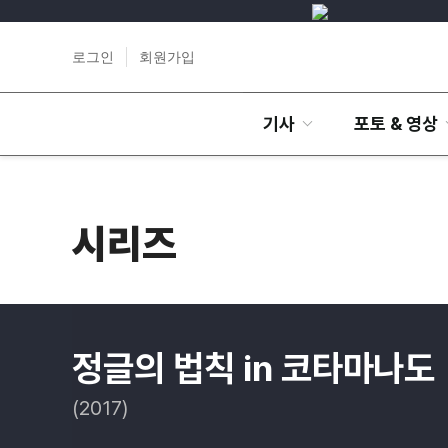
로그인
회원가입
기사
포토 & 영상
시리즈
정글의 법칙 in 코타마나도
(2017)