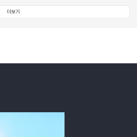
베스들소, 술라웨시혼빌 등 수십 가지가 넘는
더보기
섬이다.
 모았다!
라이징 스타> 콘셉트로 잡았다.