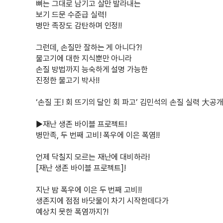
뼈는 그대로 남기고 살만 발라내는
보기 드문 수준급 실력!
마지막으로 <비주얼 커플>로는 모델돌 경리와
병만 족장도 감탄하며 인정!!
그런데, 손질만 잘하는 게 아니다?!
물고기에 대한 지식뿐만 아니라
손질 방법까지 능숙하게 설명 가능한
진정한 물고기 박사!!
‘손질 王! 회 뜨기의 달인 회 파고’ 김민석의 손질 실력 大공개
▶재난 생존 바이블 프로젝트!
병만족, 두 번째 고비! 폭우에 이은 폭염!!
언제 닥칠지 모르는 재난에 대비하라!
[재난 생존 바이블 프로젝트]!
지난 밤 폭우에 이은 두 번째 고비!!
생존지에 점점 바닷물이 차기 시작한데다가
예상치 못한 폭염까지?!