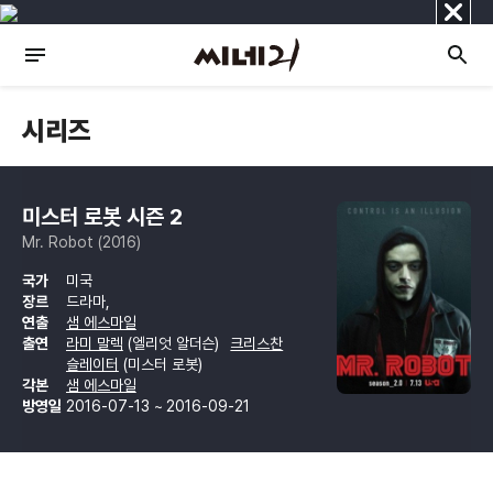
닫
기
시리즈
미스터 로봇 시즌 2
Mr. Robot (2016)
국가
미국
장르
드라마,
연출
샘 에스마일
출연
라미 말렉
(엘리엇 알더슨)
크리스찬
슬레이터
(미스터 로봇)
각본
샘 에스마일
방영일
2016-07-13 ~ 2016-09-21