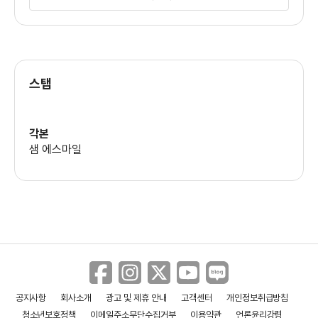
마틴 발스트룀
(타이렐 웰릭)
스탭
마이클 크리스토퍼
(필립 프라이스)
각본
샘 에스마일
그레이스 검머
(도미니크 디피에로)
공지사항
회사소개
광고 및 제휴 안내
고객센터
개인정보취급방침
청소년보호정책
이메일주소무단수집거부
이용약관
언론윤리강령