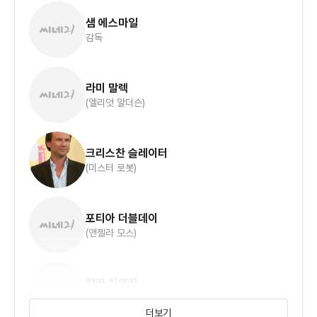
샘 에스마일
감독
라미 말렉
(엘리엇 알더슨)
크리스찬 슬레이터
(미스터 로봇)
포티아 더블데이
(앤젤라 모스)
칼리 차이킨
(달렌)
더보기