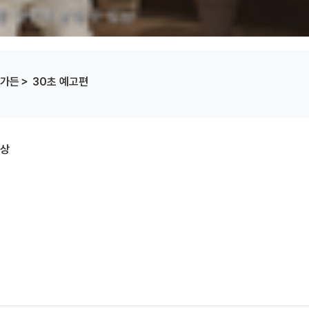
 가든＞ 30초 예고편
영상