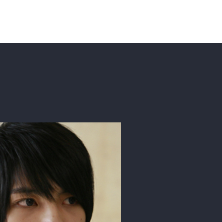
맨홀 - 이상한
스파이
트라이앵글
닥터 진
나라의 필
(2017)
(2015)
(2014)
(2012)
배우(봉필)
배우(김선우)
배우(장동철)
배우(김경탁)