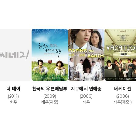
베케이션
더 데이
천국의 우편배달부
지구에서 연애중
(2006)
(2011)
(2009)
(2006)
배우(재중 )
배우
배우(재준)
배우