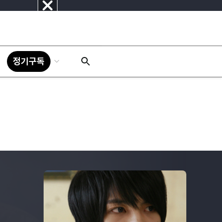
닫
기
정기구독