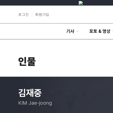
로그인
회원가입
기사
포토 & 영상
인물
김재중
KIM Jae-joong