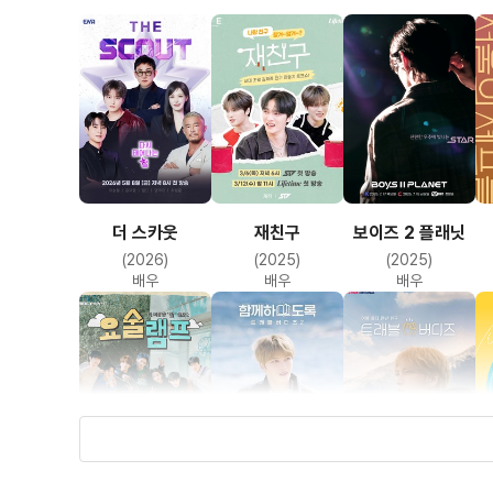
더 스카웃
재친구
보이즈 2 플래닛
(2026)
(2025)
(2025)
배우
배우
배우