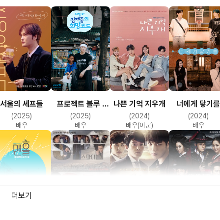
서울의 셰프들
프로젝트 블루 :
나쁜 기억 지우개
너에게 닿기를
김재중의 희망코드
(2025)
(2025)
(2024)
(2024)
배우
배우
배우(이군)
배우
더보기