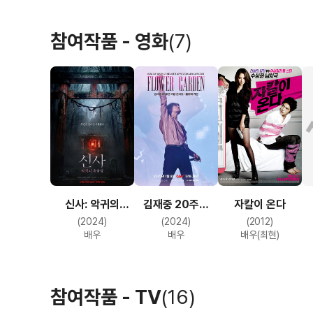
참여작품 - 영화
(7)
신사: 악귀의
김재중 20주년
자칼이 온다
속삭임
기념 콘서트:
(2024)
(2024)
(2012)
플라워 가든
배우
배우
배우(최현)
참여작품 - TV
(16)