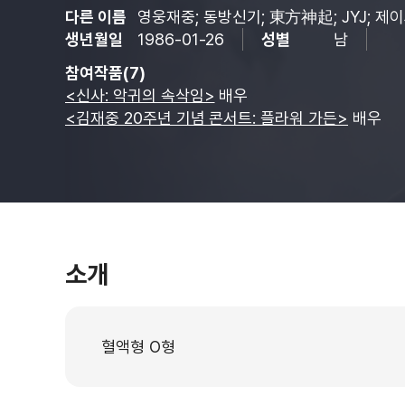
다른 이름
영웅재중; 동방신기; 東方神起; JYJ; 제이
생년월일
1986-01-26
성별
남
참여작품(7)
<신사: 악귀의 속삭임>
배우
<김재중 20주년 기념 콘서트: 플라워 가든>
배우
소개
혈액형 O형