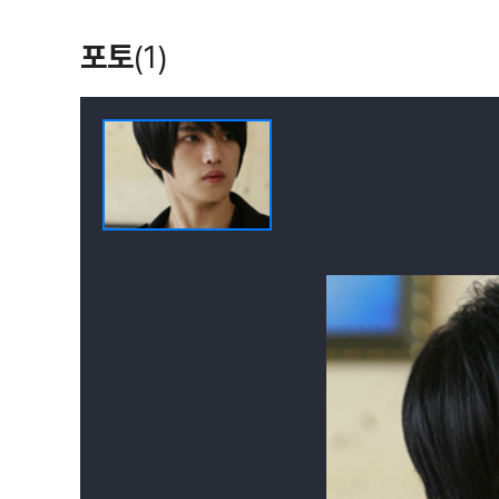
요술램프
트래블버디즈 2:
트래블 버디즈
함께하도록
(2023)
(2021)
(2020)
포토
(1)
배우
배우
배우
보스를 지켜라
솔직하지 못해서
(2011)
(2010)
배우(차무원)
배우(박승수)