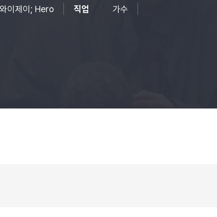
와이제이; Hero
직업
가수