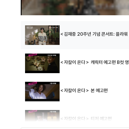
＜김재중 20주년 기념 콘서트: 플라워
＜자칼이 온다＞ 캐릭터 예고편 B컷 
＜자칼이 온다＞ 본 예고편
＜자칼이 온다＞ 티저 예고편