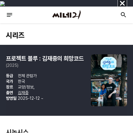
닫
기
시리즈
프로젝트 블루 : 김재중의 희망코드
(2025)
등급
전체 관람가
국가
한국
장르
교양/정보,
출연
김재중
방영일
2025-12-12 ~
시놉시스