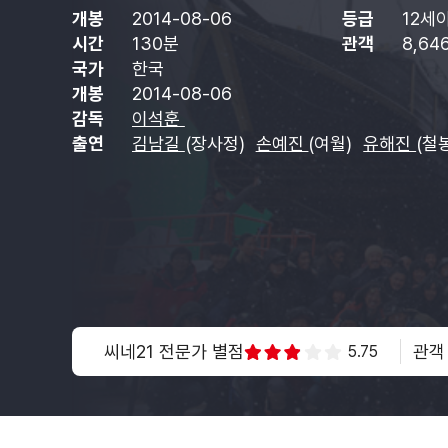
개봉
2014-08-06
등급
12세
시간
130분
관객
8,64
국가
한국
개봉
2014-08-06
감독
이석훈
출연
김남길
(장사정)
손예진
(여월)
유해진
(철
씨네21 전문가 별점
관객
5.75