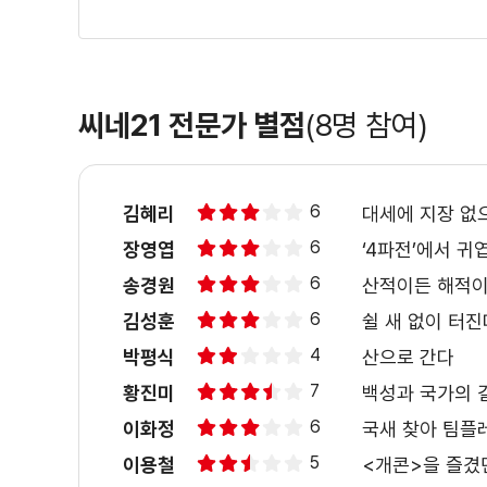
＜해적: 바다로 간 산적＞ 스페셜 코믹
씨네21 전문가 별점
(8명 참여)
＜해적: 바다로 간 산적＞ 허세 3종 영
6
김혜리
대세에 지장 없
6
장영엽
‘4파전’에서 
＜해적: 바다로 간 산적＞ 제작기 영상
6
송경원
산적이든 해적이
6
김성훈
쉴 새 없이 터진
4
박평식
산으로 간다
＜해적: 바다로 간 산적＞ 액션3종영
7
황진미
백성과 국가의 
6
이화정
국새 찾아 팀플
5
이용철
<개콘>을 즐겼