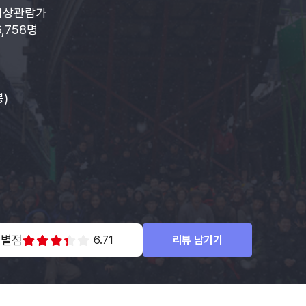
이상관람가
6,758명
봉)
 별점
6.71
리뷰 남기기