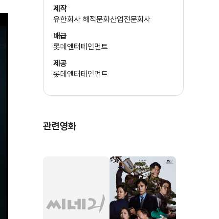
(박모)
제작
유한회사 해적문화산업전문회사
배급
최진리
롯데엔터테인먼트
(흑묘)
제공
롯데엔터테인먼트
이이경
(참복)
관련영화