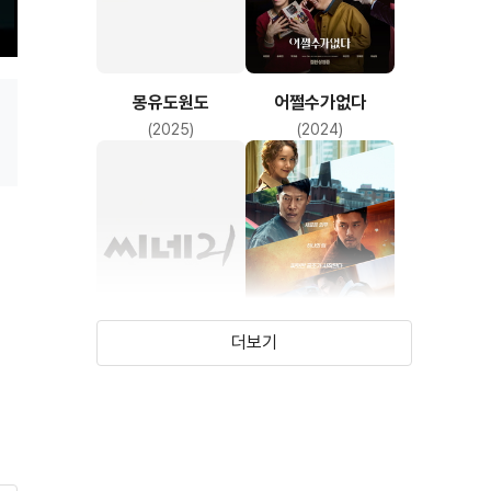
몽유도원도
어쩔수가없다
(2025)
(2024)
더보기
문을 여는 법
공조2: 인터내셔날
(2024)
(2021)