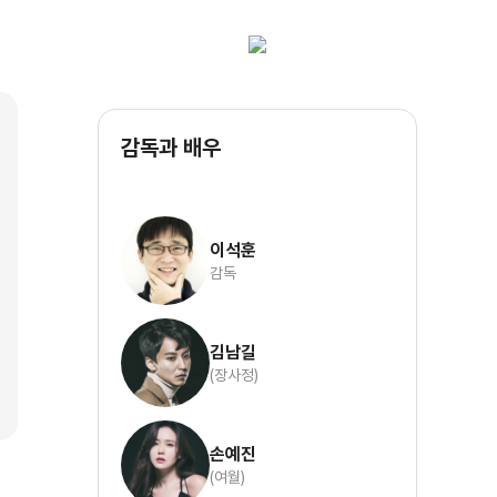
감독과 배우
이석훈
감독
김남길
(장사정)
손예진
(여월)