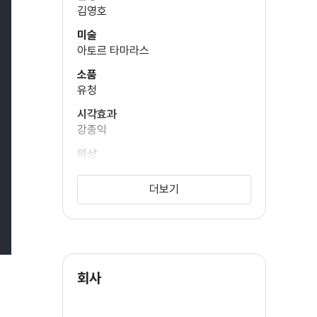
김영호
미술
신정근
아토르 타마라스
(용갑)
소품
유청
김원해
시각효과
(춘섭)
강종익
의상
권유진
조달환
임승희
더보기
(산만이)
조감독
김재훈
조희봉
조명
(오만호)
황순욱
회사
정성화