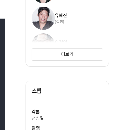
유해진
(철봉)
이경영
(소마)
더보기
오달수
(한상질)
스탭
김태우
(모흥갑)
각본
천성일
박철민
촬영
(스님)