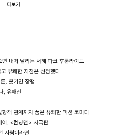
더보기
 영상
상
으면 내처 달리는 서해 파크 후룸라이드
귀엽고 유쾌한 지점은 선점했다
든, 웃기면 장땡
다, 유해진
상
길항적 관계까지 품은 유쾌한 액션 코미디
레이. <런닝맨> 사극판
던 사람이라면