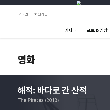
로그인
회원가입
기사
포토 & 영상
영화
해적: 바다로 간 산적
The Pirates (2013)