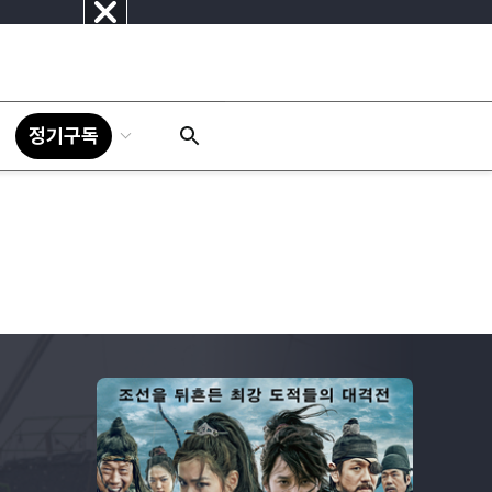
닫
기
정기구독