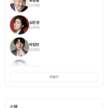
류승룡
지주들의 소작농이나 노예라는 걸 각인시킬 뿐이다.
(신석헌)
루미의 투쟁 앞에 같이 닭 집을 하던 모친(김영선)은 깡패들의
폭력에
심은경
(신루미)
생을 마감한다. 생명의 마감에 용역 깡패들은 세월호 참사당시
박근혜가 유족들을 돈이나 밝히는 무뢰배로 묘사한 것 마냥
루미에게
박정민
(김정현)
상당한 조의금을 들고 찾아와 돈이나 받고 떨어지라는 범죄자의
모습만
김민재
드러낼 뿐이다.
(민사장)
더보기
절망적이고 끔찍한 현실 앞에서 별똥별 하나가 이름 모를
산자락에
정유미
(홍상무)
떨어지고 별에서 퍼진 정체불명의 에너지가 산속의 약수 수맥으로
스탭
떨어진다. 이 약수를 마시고 기분이 이상하다고 한 석헌(류승룡)은