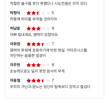
적절한 출구를 찾지 못했으나 시도만큼은 의미 있다
박평식
5
허풍에 의미를 부여할 것까지야
＜염력＞티저 예고편
허남웅
6
아빠 힘내세요, 염력이 있잖아요
이화정
7
염력의 파워에 호응하기에 박한 현실. 카타르시스를
차단하는 씁쓸한 알갱이
이주현
6
초능력으로도 덮지 못한 참사의 무게
이용철
7
우리의 가난과 분노는 당신의 탐욕보다 강하고 즐겁다