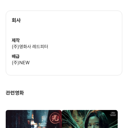
믹싱
최태영
초능력에 주민들을 내좇지도 못하고 자신의 위에 있는 태산건설의
분장
회사
압박을 받는 모양새다. 이런 와중에 민사장이 태산건설의
이은주
사운드
홍상무(정유미)에게 불려가 고급 식당에서 아주 살벌하게 린치를
제작
최태영
(주)영화사 레드피터
당하는 모습은 한국을 지배하고 있는 재벌이라는 거대 조직의
소품
속성이
배급
유청
(주)NEW
소위 말하는 어둠의 세계에 몸담고 있는 폭력배들을 능가한다는
조명
송현석
사실이다. 홍상무는 외모와는 달리 뛰어난 두뇌로 쌍욕 한마디
특수분장
하지
황효균
관련영화
이희은
않고 민사장을 처참하게 고문한 뒤 아주 이성적이고 악질적으로
문제
특수효과
정도안
해결을 해 나간다. 한국 재벌은 단순히 악할 뿐만 아니라 더
안무
끔찍하게도
전영