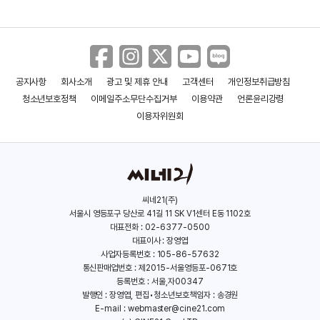
존재 자체를 사람으로서 생각하지 않으며 사람이 아닌 물건이
아무리
초능력을 가졌다 한들 별것도 아니라고 생각한다.
공지사항
회사소개
광고 및 제휴 안내
고객센터
개인정보취급방침
여행과 나날
실낙원
청소년보호정책
이메일주소무단수집거부
이용약관
언론윤리강령
결국 석헌은 홍상무의 마지막 전쟁에 뛰어들어 주민들을 구해내고
(2025)
(2025)
이용자위원회
자신이 대표로 경찰에 붙들려 간다. 마지막 전투에서 특히
컨테이너
박스에 경찰특공대 대원들이 탑승해 건물로 투입되는 과정은
씨네21(주)
완벽하게
서울시 영등포구 당산로 41길 11 SK V1센터 E동 1102호
대표전화 : 02-6377-0500
용산을 재현해 내며 경찰과 용역깡패의 연합작전이 펼치는 탄압과
대표이사 : 장영엽
사업자등록번호 : 105-86-57632
폭행은 재벌과 그 세력에 기생하는 괴물들이 한국을 지배하고
통신판매업번호 : 제2015-서울영등포-0671호
운영하는
등록번호 : 서울,자00347
발행인 : 장영엽, 편집•청소년보호책임자 : 송경원
E-mail :
webmaster@cine21.com
전형적인 방식이다.