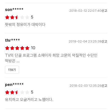
실소를 자아내는 CG는 그저 덤.
son*****
2018-02-12 22:07:40
신고
5
물론 용산참사를 친숙한 화법을 통해 접근한 시도는 마냥 나쁘게
볼 수는 없겠지만 안일함 마저 느껴지는 각본은 하아…
뜻밖의 정유미가 대박이다
총체적 난국
thr****
2018-02-04 23:25:38
신고
10
TV의 단골 프로그램 소재이자 희망 고문의 악질적인 수단인
먹방은
더보기
특히 끔찍한 한반도에 갇혀 노예가 되지 못한 청년들에게 일말의
희망이 있다는 거짓 선동, 선전을 한다. 이런 속성을 반영하듯
pen*****
2018-02-03 12:35:26
신고
분주하게
5
TV 화면에서 튀긴 통닭을 나르던 루미(심은경)는 웃는 모습으로
유치하고 오글거리고 노잼이다.
정지