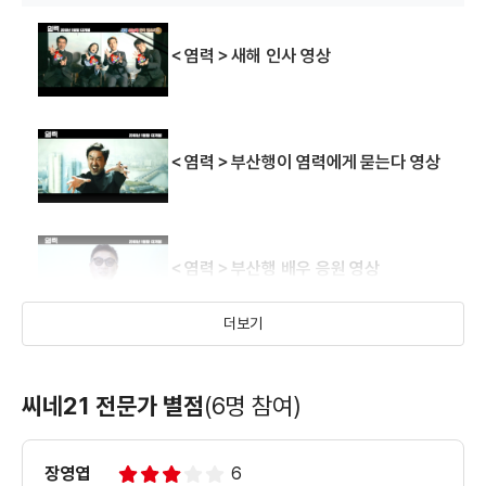
＜염력＞새해 인사 영상
＜염력＞부산행이 염력에게 묻는다 영상
＜염력＞부산행 배우 응원 영상
더보기
＜염력＞캐릭터 예고편
씨네21 전문가 별점
(6명 참여)
장영엽
6
＜염력＞메인 예고편