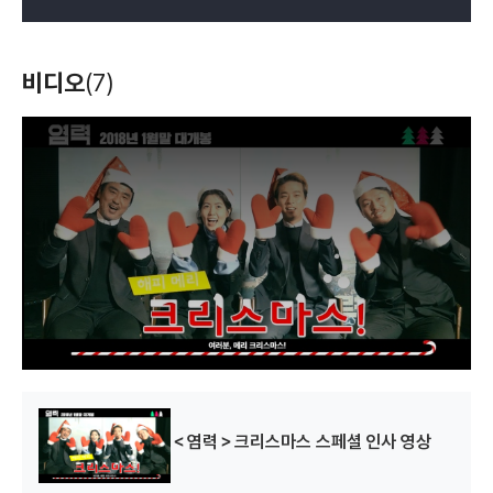
비디오
(7)
T
h
i
s
i
s
a
m
o
d
a
l
w
i
n
d
o
w
.
＜염력＞크리스마스 스페셜 인사 영상