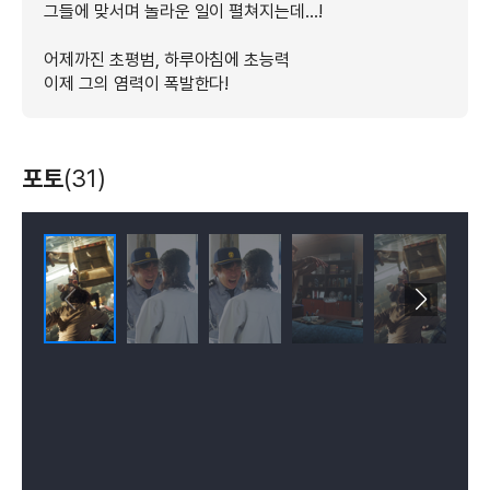
그들에 맞서며 놀라운 일이 펼쳐지는데...!
어제까진 초평범, 하루아침에 초능력
이제 그의 염력이 폭발한다!
포토
(31)