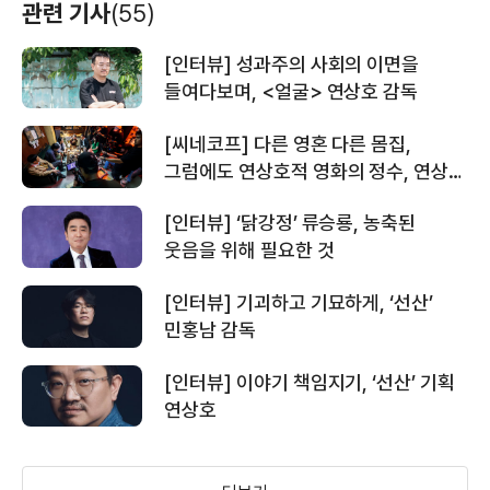
관련 기사
(55)
[인터뷰] 성과주의 사회의 이면을
들여다보며, <얼굴> 연상호 감독
[씨네코프] 다른 영혼 다른 몸집,
그럼에도 연상호적 영화의 정수, 연상호
감독 신작 <얼굴> 촬영 현장
[인터뷰] ‘닭강정’ 류승룡, 농축된
웃음을 위해 필요한 것
[인터뷰] 기괴하고 기묘하게, ‘선산’
민홍남 감독
[인터뷰] 이야기 책임지기, ‘선산’ 기획
연상호