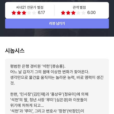
씨네21 전문가 별점
관객 별점
6.17
6.00
리뷰 남기기
시놉시스
평범한 은행 경비원 ‘석헌’(류승룡).
어느 날 갑자기 그의 몸에 이상한 변화가 찾아온다.
생각만으로 물건을 움직이는 놀라운 능력, 바로 염력이 생긴
것.
한편, ‘민사장’(김민재)과 ‘홍상무’(정유미)에 의해
‘석헌’의 딸, 청년 사장 ‘루미’(심은경)와 이웃들이
위기에 처하게 되고...
‘석헌’과 ‘루미’, 그리고 변호사 ‘정현’(박정민)이