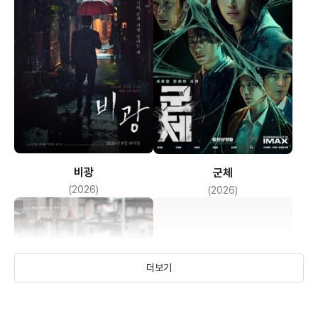
나쁜 짓에 도가 텄다는 현실을 반영하는 것이다.
정의감이 많은 인권 변호사 김정현(박정민)은 철거 현장 주민들을
도와주려고 하지만 결국 홍상무의 계략에 무너져 내리며 울분의
눈물을
흘릴 뿐이다. 홍상무는 석헌의 가공할만한 초능력을 보고도
석헌을
비광
군체
유치장에 감금하고 유치장으로 찾아와 석헌에게 대한민국의
(2026)
(2026)
만성적이고 최악의 속성을 일깨우며 주제나 알고 자기 밑에서
일이나
하던가 무일푼으로 살지를 결정하라고 윽박을 지르듯이 제안을
더보기
한다.
홍상무로 대변되는 재벌은 이미 자신들이 노예로 생각하는
일반인들의