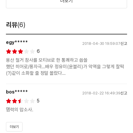
더보기
리뷰
(6)
egy*****
2018-04-30 19:59:07
신고
6
용산 철거 참사를 모티브로 한 통쾌하고 씁쓸
했던 히어로/풍자극...배우 정유미(윤블리)가 악역을 그렇게 찰떡
(?)같이 소화할 줄 정말 몰랐다...
bos*****
2018-02-22 16:49:39
신고
5
염력의 맙소사.
초능력을 얻게 되는 설정, 그 능력을 활용하는 과정, 힘의 가치를
더보기
깨닫는 일련의 흐름이 전부 에러인 듯.