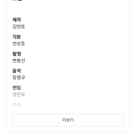
예수정
(정씨누님)
소주를 마시고 허름한 자신의 자취방에서 약수를 마신 이후 얻게
된
제작
김연호
김영선
초능력에 신기해한다. 작품에서 이 초능력은 여타 SF처럼
각본
(루미 엄마)
전형적으로
연상호
과학자들의 연구 대상이 되거나 초능력을 얻은 신석헌의 인생이
촬영
유승목
변봉선
(김씨)
급박하게 확 바뀌는 식으로 묘사되진 않는다. 석헌은 자신의
음악
능력은 다
장영규
쓰러져 가는 나이트클럽에서 차력 쇼에나 쓰일 돈 벌이 정도로
이정은
편집
(김씨 부인)
양진모
생각하는 소시민의 모습을 드러낼 뿐이다.
미술
이목원
루미의 상가를 습격한 용역깡패 두목 민사장(김민재)은 석헌의
태항호
등장에
더보기
무술감독
(민사장 부하)
허명행
아연실색한다. 어느 현장에서나 실패를 모르던 민사장은 석헌의