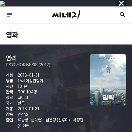
닫
기
영화
염력
PSYCHOKINESIS (2017)
개봉
2018-01-31
등급
15세이상관람가
시간
101분
관객
990,104명
장르
코미디
국가
한국
개봉
2018-01-31
감독
연상호
출연
류승룡
(신석헌)
심은경
(신루미)
박정민
(김정현)