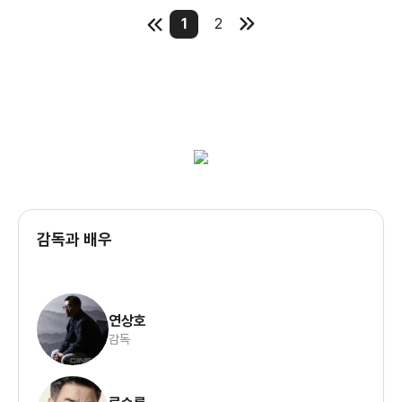
화면이 되어 사진이 되고 사진이 걸린 암담한 현실에서 루미가
1
2
지키고
있던 닭 집에 헬멧을 쓴 용역깡패들이 들이닥친다.
대한민국 경제의 전부라고 해도 과언이 아닌 부동산은 주택을
필두로
온갖 공간을 착취하고 발전이라는 미명과 사리사욕으로 항상
무산자들의 인생을 고통스럽고 힘겹고 서럽게 만들었다. 루미가
처한
감독과 배우
상황은 대한민국 기득권이 항상 대형 건설사들의 야욕에 발맞춰
소박하게 살던 사람들을 사람이 아닌 치워야 할 폐기물로 여기며
연상호
감독
이들에게 정신적, 물질적 피해는 물론 사법적인 족쇄로 여전히
대기업