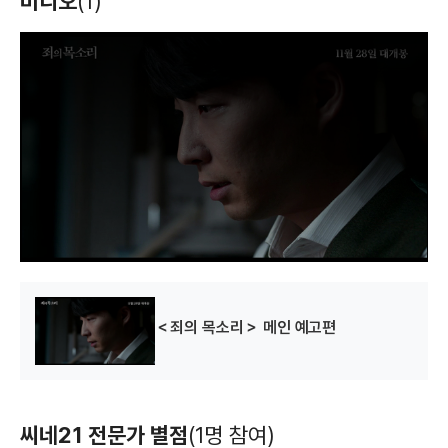
비디오
(1)
T
h
i
s
i
s
a
m
o
d
a
l
w
i
n
d
o
w
.
＜죄의 목소리＞ 메인 예고편
씨네21 전문가 별점
(1명 참여)