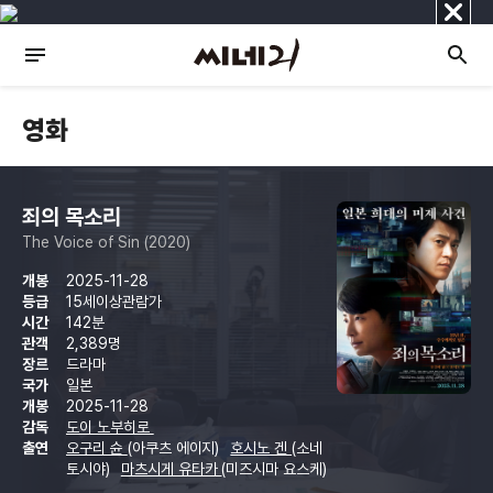
닫
기
영화
죄의 목소리
The Voice of Sin (2020)
개봉
2025-11-28
등급
15세이상관람가
시간
142분
관객
2,389명
장르
드라마
국가
일본
개봉
2025-11-28
감독
도이 노부히로
출연
오구리 슌
(아쿠츠 에이지)
호시노 겐
(소네
토시야)
마츠시게 유타카
(미즈시마 요스케)