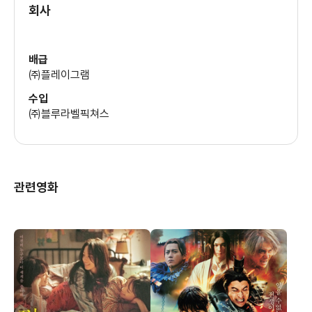
회사
배급
㈜플레이그램
수입
㈜블루라벨픽쳐스
관련영화