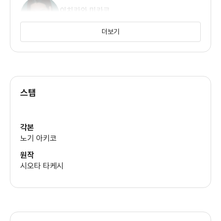
이치카와 미카코
(소네 아미)
더보기
스탭
각본
노기 아키코
원작
시오타 타케시