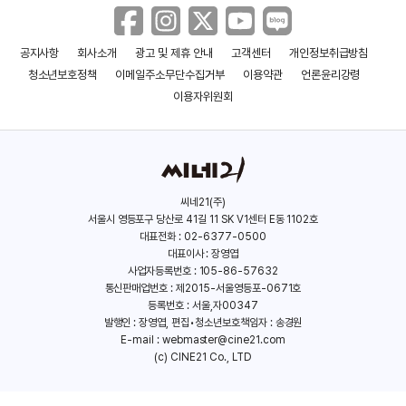
공지사항
회사소개
광고 및 제휴 안내
고객센터
개인정보취급방침
라스트 마일
창가의 토토
청소년보호정책
이메일주소무단수집거부
이용약관
언론윤리강령
(2024)
(2023)
이용자위원회
씨네21(주)
서울시 영등포구 당산로 41길 11 SK V1센터 E동 1102호
대표전화 : 02-6377-0500
대표이사 : 장영엽
사업자등록번호 : 105-86-57632
통신판매업번호 : 제2015-서울영등포-0671호
등록번호 : 서울,자00347
발행인 : 장영엽, 편집•청소년보호책임자 : 송경원
E-mail :
webmaster@cine21.com
(c) CINE21 Co., LTD
고질라 VS. 콩
캐릭터
(2021)
(2021)