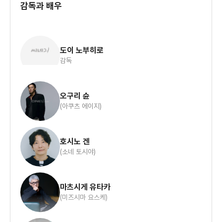
감독과 배우
도이 노부히로
감독
오구리 슌
(아쿠츠 에이지)
호시노 겐
(소네 토시야)
마츠시게 유타카
(미즈시마 요스케)