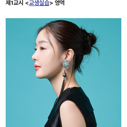
제1교시 <
교생실습
> 영역