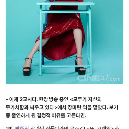
- 이제 2교시다. 한창 방송 중인 <모두가 자신의
무가치함과 싸우고 있다>에서 장미란 역을 맡았다. 보기
중 출연하게 된 결정적 이유를 고른다면.
1번.
박해영
작가님 작품이라면 무조건! <또! 오해영>과