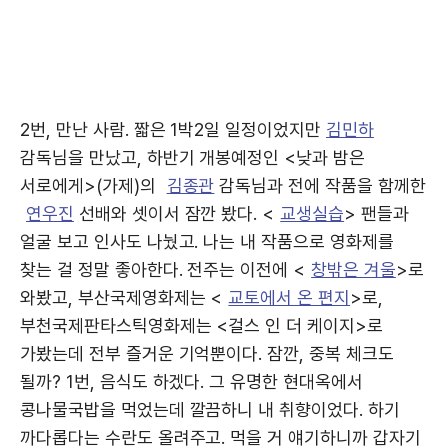
2번, 만난 사람. 짧은 1박2일 일정이었지만
김민하
감독님을 만났고, 하반기 개봉예정인 <낮과 밤은
서로에게>(가제)의
김종관
감독님과 전에 작품을 함께한
연우진
선배와 셋이서 잠깐 봤다. <
교생실습
> 팬들과
얼굴 보고 인사도 나눴고. 나는 내 작품으로 영화제를
찾는 걸 정말 좋아한다. 전주는 이전에 <
창밖은 겨울
>로
와봤고, 부산국제영화제는 <
교토에서 온 편지
>로,
부천국제판타스틱영화제는 <걸스 인 더 케이지>로
가봤는데 전부 즐거운 기억뿐이다. 잠깐, 중복 체크도
될까? 1번, 음식도 하겠다. 그 유명한 현대옥에서
콩나물국밥을 먹었는데 깔끔하니 내 취향이었다. 하기
까다롭다는 수란도 올려주고. 먹을 거 얘기하니까 갑자기