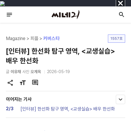
닫
기
Magazine > 피플 >
커버스타
1557호
[인터뷰] 한선화 탐구 영역, <교생실습>
배우 한선화
글
이유채
사진
오계옥
2026-05-19
공
글
댓
유
자
글
하
크
이어지는 기사
모
기
기
두
2/3
[인터뷰] 한선화 탐구 영역, <교생실습> 배우 한선화
변
보
기
경