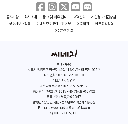
연우진
김민하
또 오해영
신의 선물 - 14일
(1984)
(1990)
(2016)
(2014)
공지사항
회사소개
광고 및 제휴 안내
고객센터
개인정보취급방침
청소년보호정책
이메일주소무단수집거부
이용약관
언론윤리강령
이용자위원회
씨네21(주)
서울시 영등포구 당산로 41길 11 SK V1센터 E동 1102호
박해영
대표전화 : 02-6377-0500
대표이사 : 장영엽
사업자등록번호 : 105-86-57632
통신판매업번호 : 제2015-서울영등포-0671호
등록번호 : 서울,자00347
발행인 : 장영엽, 편집•청소년보호책임자 : 송경원
E-mail :
webmaster@cine21.com
(c) CINE21 Co., LTD