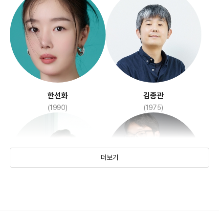
교토에서 온 편지
아메바 소녀들과 학교괴담:
개교기념일
(2022)
(2024)
한선화
김종관
(1990)
(1975)
더보기