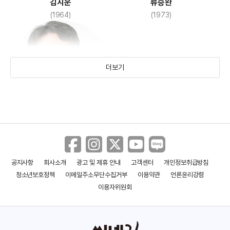
김지운
류승완
(1964)
(1973)
더보기
장재현
악마를 보았다
거미집
(1981)
(2010)
(2022)
공지사항
회사소개
광고 및 제휴 안내
고객센터
개인정보취급방침
청소년보호정책
이메일주소무단수집거부
이용약관
언론윤리강령
이용자위원회