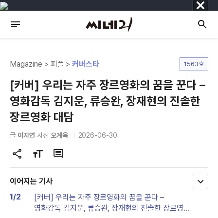
닫
기
Magazine > 피플 >
커버스타
1563호
[커버] 우리는 자주 장르영화의 꿈을 꾼다 –
영화감독 김지운, 류승완, 장재현의 진솔한
장르영화 대담
글
이자연
사진
오계옥
2026-06-30
공
글
댓
유
자
글
하
크
이어지는 기사
모
기
기
두
1/2
[커버] 우리는 자주 장르영화의 꿈을 꾼다 –
변
보
영화감독 김지운, 류승완, 장재현의 진솔한 장르영화
기
경