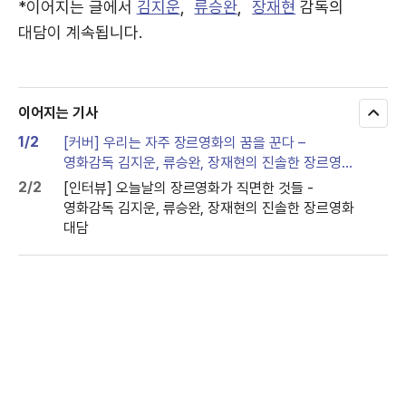
*이어지는 글에서
김지운
,
류승완
,
장재현
감독의
대담이 계속됩니다.
이어지는 기사
모
두
1/2
[커버] 우리는 자주 장르영화의 꿈을 꾼다 –
보
영화감독 김지운, 류승완, 장재현의 진솔한 장르영화
기
대담
2/2
[인터뷰] 오늘날의 장르영화가 직면한 것들 -
영화감독 김지운, 류승완, 장재현의 진솔한 장르영화
대담