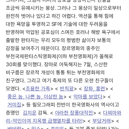
조금씩 유예시키는 몽상. 그러나 그 몽상이 일상으로부터
완전히 벗어나 있다고 하긴 어렵다. 액션을 통해 힘에
대한 욕망을 투영하고 SF에 기술에 대한 두려움을
반영하며 억압된 공포심이 스며든 호러나 해방 욕구에서
출발한 판타지는 우리 모두의 평범한 삶이자 보통의
감정을 보여주기 때문이다. 장르영화의 중추인
부천국제판타스틱영화제(이하 부천영화제)가 올해로
30회를 맞이했다. 장마로 어둑해지는 7월, 스산한
비구름은 장르적 개성이 통통 튀는 부천영화제의
친구였다. 그리고 여기 축제의 또 다른 오랜 친구들이
모였다. <
조용한 가족
> <
반칙왕
> <
장화, 홍련
> <
좋은 놈, 나쁜 놈, 이상한 놈
> <
악마를 보았다
> <
거미집
> 등 필모그래피 전반이 한국영화사의 역사이고
증명인
김지운
감독. <
아라한 장풍대작전
> <
다찌마와
리-악인이여 지옥행 급행열차를 타라!
> <
부당거래
> <
베테랑
> <
밀수
> <
휴민트
> 등 기분 좋게 달려나가는