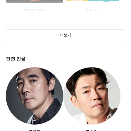
조용한 가족
반칙왕
(1998)
(2000)
더보기
관련 인물
장화, 홍련
좋은 놈, 나쁜 놈, 이상한 놈
(2002)
(2008)