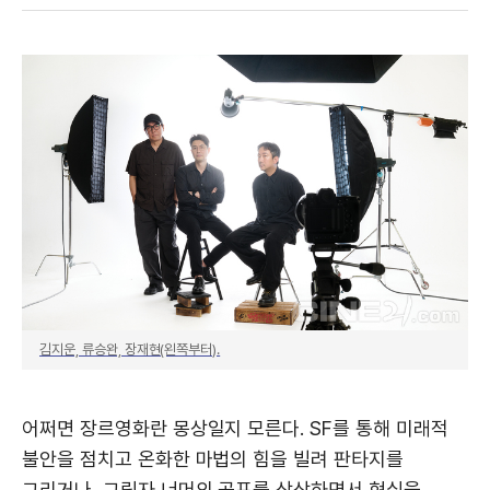
대담
김지운, 류승완, 장재현(왼쪽부터).
어쩌면 장르영화란 몽상일지 모른다. SF를 통해 미래적
불안을 점치고 온화한 마법의 힘을 빌려 판타지를
그리거나, 그림자 너머의 공포를 상상하면서 현실을