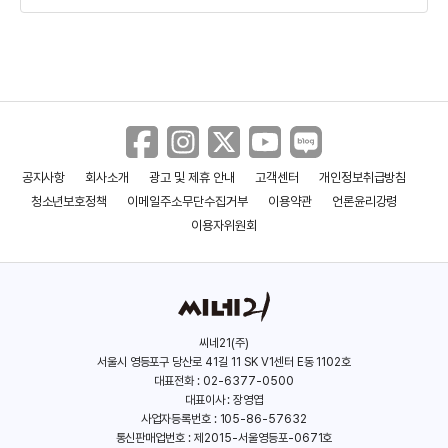
프레드릭 쇨베르
샤론 최
(1993)
공지사항
회사소개
광고 및 제휴 안내
고객센터
개인정보취급방침
청소년보호정책
이메일주소무단수집거부
이용약관
언론윤리강령
이용자위원회
씨네21(주)
서울시 영등포구 당산로 41길 11 SK V1센터 E동 1102호
안서현
대표전화 : 02-6377-0500
대표이사 : 장영엽
(2004)
사업자등록번호 : 105-86-57632
통신판매업번호 : 제2015-서울영등포-0671호