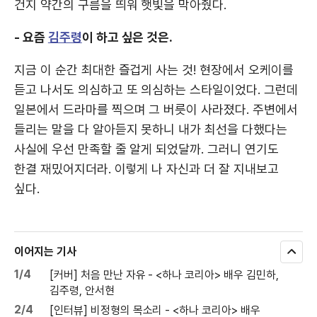
건지 약간의 구름을 띄워 햇빛을 막아줬다.
- 요즘
김주령
이 하고 싶은 것은.
지금 이 순간 최대한 즐겁게 사는 것! 현장에서 오케이를
듣고 나서도 의심하고 또 의심하는 스타일이었다. 그런데
일본에서 드라마를 찍으며 그 버릇이 사라졌다. 주변에서
들리는 말을 다 알아듣지 못하니 내가 최선을 다했다는
사실에 우선 만족할 줄 알게 되었달까. 그러니 연기도
한결 재밌어지더라. 이렇게 나 자신과 더 잘 지내보고
싶다.
이어지는 기사
모
두
1/4
[커버] 처음 만난 자유 - <하나 코리아> 배우 김민하,
보
김주령, 안서현
기
2/4
[인터뷰] 비정형의 목소리 - <하나 코리아> 배우