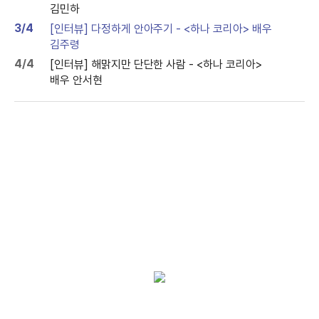
김민하
3/4
[인터뷰] 다정하게 안아주기 - <하나 코리아> 배우
김주령
4/4
[인터뷰] 해맑지만 단단한 사람 - <하나 코리아>
배우 안서현