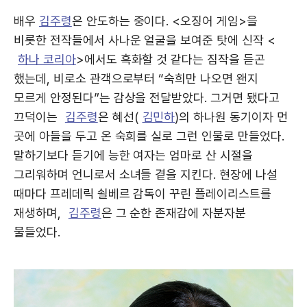
배우
김주령
은 안도하는 중이다. <오징어 게임>을
비롯한 전작들에서 사나운 얼굴을 보여준 탓에 신작 <
하나 코리아
>에서도 흑화할 것 같다는 짐작을 듣곤
했는데, 비로소 관객으로부터 “숙희만 나오면 왠지
모르게 안정된다”는 감상을 전달받았다. 그거면 됐다고
끄덕이는
김주령
은 혜선(
김민하
)의 하나원 동기이자 먼
곳에 아들을 두고 온 숙희를 실로 그런 인물로 만들었다.
말하기보다 듣기에 능한 여자는 엄마로 산 시절을
그리워하며 언니로서 소녀들 곁을 지킨다. 현장에 나설
때마다 프레데릭 쇨베르 감독이 꾸린 플레이리스트를
재생하며,
김주령
은 그 순한 존재감에 자분자분
물들었다.