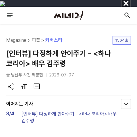
닫
기
Magazine > 피플 >
커버스타
1564호
[인터뷰] 다정하게 안아주기 - <하나
코리아> 배우 김주령
글
남선우
사진
백종헌
2026-07-07
공
글
댓
유
자
글
하
크
이어지는 기사
모
기
기
두
3/4
[인터뷰] 다정하게 안아주기 - <하나 코리아> 배우
변
보
김주령
기
경