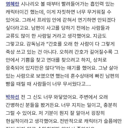
염혜란
시나리오 볼 때부터 빨려들어가는 흡인력 있는
캐릭터이긴 했는데, 이게 자칫하면 너무 무거워질 수
있어요. 그래서 프레임 안에 갇혀서 연기하면 안되겠다
싶더라고요. 남편이 사고를 당하기 전에는 사람들과
교류도 많이 한 사람일 거라고 생각했어요. 지금도
그렇고요. 감독님과 “간호를 오래 한 사람이 다 그렇게
죽상 쓰고 있는 건 아니다. 오히려 간호가 길어질수록 그
안에서 기쁨을 찾고 연대를 찾으려고 하지, 상처로
응축되어 있지만은 않다”라는 얘기를 했어요. 그냥 살아
있는 사람으로 보였으면 했는데 혼수상태에 빠진 남편의
뺨을 때릴 때 사람들이 너무 무서웠다고….
박하선
전 그 신도 너무 와닿았어요. 주변에서 오래
간병하신 분들을 봤거든요. 너무 지치는 일이고, 충분히
그럴 수 있어요. 저 기분이 뭔지 잘 알아서 굉장히
현실적이라고 생각했어요. 전반적으로 캐릭터가 슬픔에만