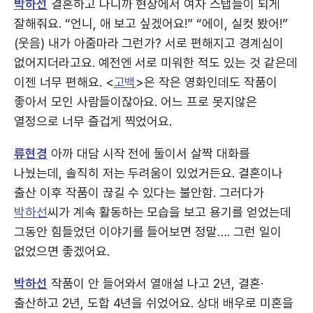
박하선
결혼하고 나니까 현장에서 여자 스탭들이 되게
잘해줘요. “언니, 애 보고 싶겠어요!” “에이, 실컷 봤어!”
(웃음) 내가 아줌마라 그런가? 서로 편해지고 경계심이
없어지더라고요. 예전엔 서로 미워한 적도 있는 것 같은데
이젠 너무 편해요. <
고백
>은 작은 영화인데도 작품이
좋아서 모인 사람들이잖아요. 어느 프로 못지않은
열정으로 너무 즐겁게 찍었어요.
류현경
아까 대담 시작 전에 둘이서 살짝 대화를
나눴는데, 솔직히 저는 두려움이 있었거든요. 결혼이나
출산 이후 작품이 끊길 수 있다는 불안함. 그러다가
박하선
씨가 계속 활동하는 모습을 보고 용기를 얻었는데
그동안 힘들었던 이야기를 들어보면 정말…. 그런 일이
없었으면 좋겠어요.
박하선
작품이 안 들어와서 열애설 나고 2년, 결혼·
출산하고 2년, 도합 4년을 쉬었어요. 상대 배우로 미혼을