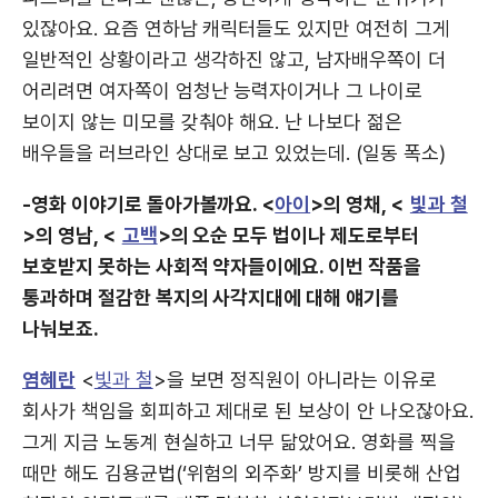
있잖아요. 요즘 연하남 캐릭터들도 있지만 여전히 그게
일반적인 상황이라고 생각하진 않고, 남자배우쪽이 더
어리려면 여자쪽이 엄청난 능력자이거나 그 나이로
보이지 않는 미모를 갖춰야 해요. 난 나보다 젊은
배우들을 러브라인 상대로 보고 있었는데. (일동 폭소)
-영화 이야기로 돌아가볼까요. <
아이
>의 영채, <
빛과 철
>의 영남, <
고백
>의 오순 모두 법이나 제도로부터
보호받지 못하는 사회적 약자들이에요. 이번 작품을
통과하며 절감한 복지의 사각지대에 대해 얘기를
나눠보죠.
염혜란
<
빛과 철
>을 보면 정직원이 아니라는 이유로
회사가 책임을 회피하고 제대로 된 보상이 안 나오잖아요.
그게 지금 노동계 현실하고 너무 닮았어요. 영화를 찍을
때만 해도 김용균법(‘위험의 외주화’ 방지를 비롯해 산업