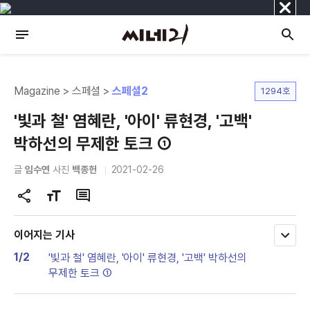
닫
기
Magazine > 스페셜 >
스페셜2
1294호
'빛과 철' 염혜란, '아이' 류현경, '고백'
박하선의 무제한 토크 ①
글
임수연
사진
백종헌
2021-02-26
공
글
댓
유
자
글
하
크
이어지는 기사
모
기
기
두
1/2
'빛과 철' 염혜란, '아이' 류현경, '고백' 박하선의
변
보
무제한 토크 ①
기
경