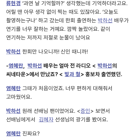
류현경
‘과연 날 기억할까?’ 생각했는데 기억하더라고요.
어릴 땐 아무 생각 없이 찍는 때도 있잖아요. ‘오늘도
촬영하는구나’ 하고 갔는데 한회 출연하는
박하선
배우가
연기를 너무 잘하는 거예요. 깜짝 놀랐어요. 같이
연기하는 저까지 저절로 눈물이 났어요
박하선
한회만 나오니까! 신인 때니까!
-
염혜란
,
박하선
배우는 얼마 전 라디오 <
박하선
의
씨네타운>에서 만났죠? <
빛과 철
> 홍보차 출연했던.
염혜란
그때가 처음이었죠. 너무 편하게 대해줘서
고마웠어요.
박하선
원래 선배님 팬이었어요. <
증인
> 보면서
선배님에게서
김혜자
선생님의 광기를 봤어요.
염혜란
진짜요?