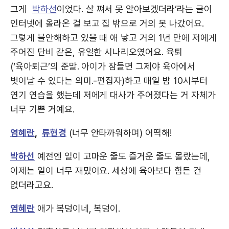
그게
박하선
이었다. 살 쪄서 못 알아보겠더라’라는 글이
인터넷에 올라온 걸 보고 집 밖으로 거의 못 나갔어요.
그렇게 불안해하고 있을 때 애 낳고 거의 1년 만에 저에게
주어진 단비 같은, 유일한 시나리오였어요. 육퇴
(‘육아퇴근’의 준말. 아이가 잠들면 그제야 육아에서
벗어날 수 있다는 의미.-편집자)하고 매일 밤 10시부터
연기 연습을 했는데 저에게 대사가 주어졌다는 거 자체가
너무 기쁜 거예요.
염혜란
,
류현경
(너무 안타까워하며) 어떡해!
박하선
예전엔 일이 고마운 줄도 즐거운 줄도 몰랐는데,
이제는 일이 너무 재밌어요. 세상에 육아보다 힘든 건
없더라고요.
염혜란
애가 복덩이네, 복덩이.