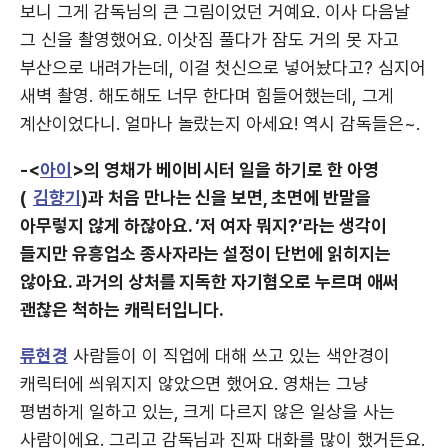
보니 그게 감독님의 큰 그림이었던 거예요. 이사 다음날
그 신을 촬영했어요. 이삿짐 풀다가 잠도 거의 못 자고
부산으로 내려가는데, 이걸 첫신으로 넣어놨다고? 심지어
새벽 촬영. 해도해도 너무 한다며 힘들어했는데, 그게
계산이었다니. 얼마나 놀랐는지 아세요! 역시 감독들은~.
-<
아이
>의 영채가 베이비시터 일을 하기로 한 아영
(
김향기
)과 처음 만나는 신을 보면, 초면에 반말을
아무렇지 않게 하잖아요. ‘저 여자 뭐지?’라는 생각이
들지만 유흥업소 종사자라는 설정이 단번에 읽히지는
않아요. 과거의 상처를 지독한 자기혐오로 누르며 애써
괜찮은 척하는 캐릭터입니다.
류현경
사람들이 이 직업에 대해 쓰고 있는 색안경이
캐릭터에 씌워지지 않았으면 했어요. 영채는 그냥
평범하게 일하고 있는, 크게 다르지 않은 일상을 사는
사람이에요. 그리고 감독님과 진짜 대화를 많이 했거든요.