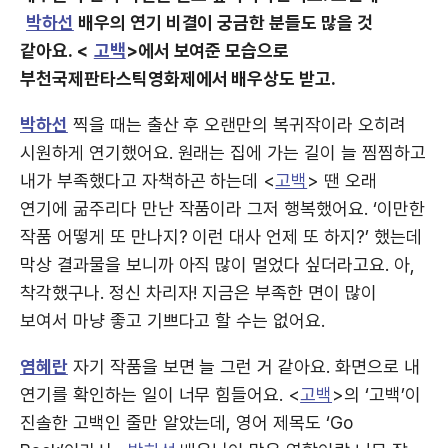
박하선
배우의 연기 비결이 궁금한 분들도 많을 것
같아요. <
고백
>에서 보여준 모습으로
부천국제판타스틱영화제에서 배우상도 받고.
박하선
찍을 때는 출산 후 오랜만의 복귀작이라 오히려
시원하게 연기했어요. 원래는 집에 가는 길이 늘 찜찜하고
내가 부족했다고 자책하곤 하는데 <
고백
> 땐 오래
연기에 굶주리다 만난 작품이라 그저 행복했어요. ‘이만한
작품 어떻게 또 만나지? 이런 대사 언제 또 하지?’ 했는데
막상 결과물을 보니까 아직 많이 멀었다 싶더라고요. 아,
착각했구나. 정신 차리자! 지금은 부족한 면이 많이
보여서 마냥 좋고 기쁘다고 할 수는 없어요.
염혜란
자기 작품을 보면 늘 그런 거 같아요. 화면으로 내
연기를 확인하는 일이 너무 힘들어요. <
고백
>의 ‘고백’이
진솔한 고백인 줄만 알았는데, 영어 제목도 ‘Go