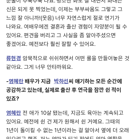
눈물이 주룩주룩 나요. 평소엔 화도 잘 내면서 화내는
신은 되게 못 찍었는데, 이제는 부부싸움도 그렇고 그
느낌 잘 아니까!(웃음) 너무 자연스럽게 절로 연기가
나와요. 여배우에겐 결혼과 출산 경험이 자양분이 될 수
있어요. 편견을 버리고 그 사실을 좀 알아주셨으면
좋겠어요. 예전보다 훨씬 잘할 수 있어요.
류현경
암묵적으로 쉬쉬하면서 어떤 룰을 만들어놓은 것
같아요. 그게 너무 안타까워요.
-
염혜란
배우가 지금
박하선
씨 얘기하는 모든 순간에
공감하고 있는데, 실제로 출산 후 연극을 잠깐 쉰 적이
있죠?
염혜란
전 애가 10살 됐는데, 지금도 육아는 계속되고
있어요. 예전에 쉰 건 제가 원해서 쉰 거예요. 그때의
1년이 돌이킬 수 없는 1년이라는 걸 알아서 옆에 더 오래
있으려고 했죠. 저는 엄마가 되기 전에도 엄마 역할을