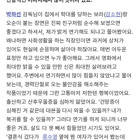
박하선
감독님이 집에서 학대를 당하는 보라(
감소현
)랑
오순이 붙는 장면은 진짜 친구처럼 순수해 보였으면
좋겠다고 하셔서, 제가 밝게 연기해도 되냐고 물어봤어요.
왜냐하면 사회생활을 하는 직장인이면 과거에 상처가
있어도 현실에 순응하며 살아야 하잖아요. 매번 어두운
표정만 하고 있으면 누가 좋아해요. 그래서 영화에서
최대한 밝을 수 있을 만한 신은 최대한 살려보려고
했어요. 주변에서 연기하면서 많이 힘들지 않았냐고 물어
보는데, 경력단절로 오는 불안감을 해소해주는
작품이었기 때문에 그런 고통마저 저한텐 행복이었어요.
출산하고 산후우울증을 심하게 앓았어요. ‘건망증이
심해진 거 같은데 대본을 다시 외울 수 있을까? 내가
복귀를 할 수 있을까?’ 그러다 연기를 하게 되니까 너무
좋은 거죠. 살도 다 못 빼서 힘들었던 시기도 있어요.
‘결혼식 갔다가
류수영
옆에 웬 여자가 있어서 봤는데