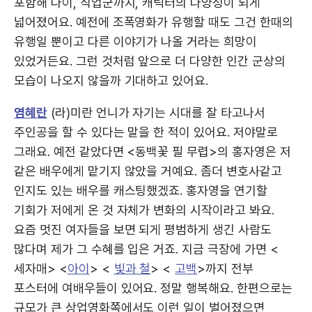
포함해 나이, 직업군까지, 캐릭터의 다양성이 되게
넓어졌어요. 예전에 조폭영화가 유행할 때도 그건 한때의
유행일 뿐이고 다른 이야기가 나올 거라는 희망이
있었거든요. 그런 것처럼 앞으로 더 다양한 인간 군상의
모습이 나오지 않을까 기대하고 있어요.
염혜란
(라)미란 언니가 자기는 시대를 잘 타고나서
주인공을 할 수 있다는 말을 한 적이 있어요. 저야말로
그래요. 예전 같았다면 <동백꽃 필 무렵>의 홍자영은 저
같은 배우에게 맡기지 않았을 거예요. 좀더 변호사같고
인지도 있는 배우를 캐스팅했겠죠. 홍자영을 연기할
기회가 저에게 온 것 자체가 변화의 시작이라고 봐요.
요즘 멋진 여자들을 보면 되게 평범하게 생긴 사람도
많다며 제가 그 수혜를 입은 거죠. 지금 극장에 가면 <
세자매> <
아이
> <
빛과 철
> <
고백
>까지 전부
포스터에 여배우들이 있어요. 정말 행복해요. 한편으로는
규모가 큰 상업영화쪽에서도 이런 일이 벌어졌으면