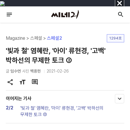
닫
기
Magazine > 스페셜 >
스페셜2
1294호
'빛과 철' 염혜란, '아이' 류현경, '고백'
박하선의 무제한 토크 ②
글
임수연
사진
백종헌
2021-02-26
공
글
댓
유
자
글
하
크
이어지는 기사
모
기
기
두
2/2
'빛과 철' 염혜란, '아이' 류현경, '고백' 박하선의
변
보
무제한 토크 ②
기
경