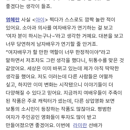
좋겠다는 생각이 들죠.
염혜란
사실 <
아이
> 찍다가 스스로도 깜짝 놀란 적이
있어요. 소아과 의사를 여자배우가 연기하는 걸 보고
‘여자 분이 하시는구나~’라고 생각한 거예요. 대본을 보고
너무 당연하게 남자배우가 연기할 줄 안거죠.
“여자배우가 할 만한 역할이 너무 한정적이야”라고
말하면서 저조차도 그런 생각을 했다니, 뒤통수를 맞은 것
같았어요. 세상은 이미 바뀌고 있는데 제가 아직 딱딱한
생각을 했어요. 저도 이러는데 다른 사람들은 어떨까
싶고, 하지만 이미 변화는 시작됐으니 이야기들이 더
다양해질 수 있다고 믿어요. 지금까지 여배우들이 주축이
된 작품은 주로 캐릭터가 셌는데, 다른 상업영화 보면
보통의 소시민이 등장하는 작품도 많잖아요. 평범한
여자가 주인공인 영화들이 투자도 많이 받고
만들어졌으면 좋겠어요. 이번에
라미란
선배가