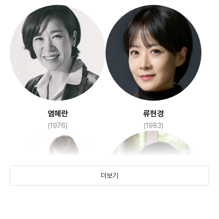
고백
아이 캔 스피크
(2020)
(2017)
염혜란
류현경
(1976)
(1983)
더보기