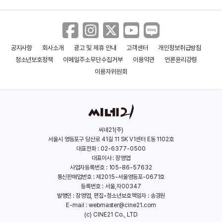
박하선
라미란
걸캅스
야구소녀
(1987)
(1975)
(2018)
(2019)
공지사항
회사소개
광고 및 제휴 안내
고객센터
개인정보취급방침
청소년보호정책
이메일주소무단수집거부
이용약관
언론윤리강령
이용자위원회
씨네21(주)
서울시 영등포구 당산로 41길 11 SK V1센터 E동 1102호
이정은
진경
대표전화 : 02-6377-0500
대표이사 : 장영엽
(1970)
(1972)
사업자등록번호 : 105-86-57632
통신판매업번호 : 제2015-서울영등포-0671호
등록번호 : 서울,자00347
디어 마이 프렌즈
아티스트: 다시 태어나다
발행인 : 장영엽, 편집•청소년보호책임자 : 송경원
E-mail :
webmaster@cine21.com
(2016)
(2016)
(c) CINE21 Co., LTD