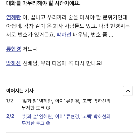
대화를 마무리해야 할 시간이에요.
염혜란
아, 끝나고 우리끼리 술을 마셔야 할 분위기인데
아쉽네. 각자 같이 온 회사 사람들도 있고. 나랑 현경씨는
서로 번호가 있거든요.
박하선
배우님, 번호 좀….
류현경
저도~!
박하선
선배님, 우리 다음에 꼭 다시 만나요!
이어지는 기사
모
두
1/2
'빛과 철' 염혜란, '아이' 류현경, '고백' 박하선의
보
무제한 토크 ①
기
2/2
'빛과 철' 염혜란, '아이' 류현경, '고백' 박하선의
무제한 토크 ②