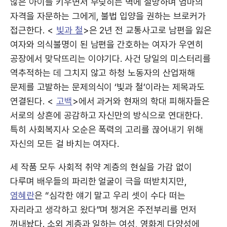
않은 아이를 키우면서 부딪히는 벽에 절망하며 엄마의
자격을 자문하는 그에게, 불법 입양을 권하는 브로커가
접근한다. <
빛과 철
>은 2년 전 교통사고로 남편을 잃은
여자와 의식불명이 된 남편을 간호하는 여자가 우연히
공장에서 맞닥뜨리는 이야기다. 사건 당일의 미스터리를
역추적하는 데 그치지 않고 하청 노동자의 산업재해
문제를 고발하는 문제의식이 ‘빛과 철’이라는 제목과도
연결된다. <
고백
>에서 과거와 현재의 학대 피해자들은
서로의 상흔에 공감하고 자신만의 방식으로 연대한다.
특히 사회복지사 오순은 폭력의 고리를 끊어내기 위해
자신의 모든 걸 바치는 여자다.
세 작품 모두 사회적 취약 계층의 현실을 가감 없이
다루며 배우들의 파리한 얼굴이 극을 떠받치지만,
염혜란
은 “심각한 얘기 말고 우리 셋이 수다 떠는
자리라고 생각하고 왔다”며 챙겨온 주전부리를 먼저
꺼내놨다. 소외 계층과 일하는 여성, 영화계 다양성에