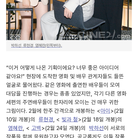
박하선, 류현경, 염혜란(왼쪽부터).
“이거 어떻게 나온 기획이에요? 너무 좋은 아이디어
같아요!” 현장에 도착한 영화 및 배우 관계자들도 들뜬
얼굴로 물어왔다. 같은 영화에 출연한 배우들이 모여
대담을 진행하는 경우는 종종 있었지만, 각기 다른 영화
세편의 주연배우들이 한자리에 모이는 건 매우 귀한
그림이다. 2월에 한주 간격으로 개봉하는 <
아이
>(2월
10일 개봉)의
류현경
, <
빛과 철
>(2월 18일 개봉)의
염혜란
, <
고백
>(2월 24일 개봉)의
박하선
이 서로의
작품을 함께 응원하고자 모였다. 공교롭게도 이들 작품