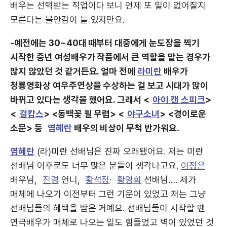
배우는 선택받는 직업이다 보니 언제 또 일이 없어질지
모른다는 불안감이 늘 있지만요.
-예전에는 30~40대 때부터 대중에게 눈도장을 찍기
시작한 중년 여성배우가 작품에서 큰 역할을 맡는 경우가
많지 않았던 것 같거든요. 얼마 전에
라미란
배우가
청룡영화상 여우주연상을 수상하는 걸 보고 시대가 많이
바뀌고 있다는 생각을 했어요. 그래서 <
아이 캔 스피크
>
<
걸캅스
> <동백꽃 필 무렵> <
야구소녀
> <경이로운
소문> 등
염혜란
배우의 비상이 무척 반가워요.
염혜란
(라)미란 선배님은 진짜 오래됐어요. 저는 미란
선배님 이후로도 너무 많은 분들이 생각나고요.
이정은
배우님,
진경
언니,
황석정
·
황영희
선배님…. 제가
매체에 나오기 이전부터 그런 기운이 있었고 저는 그냥
선배님들의 혜택을 받은 거예요. 선배님들이 시작할 땐
연극배우가 매체로 나오는 일도 힘들었고 벽이 있었던 것