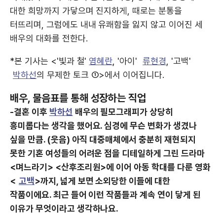
대한 희망까지 가닿으며 진지하게, 때로는 분통을
터뜨리며, 그럼에도 내내 유쾌함을 잃지 않고 이어진 세
배우의 대화를 전한다.
*본 기사는 <'빛과 철'
염혜란
, '아이'
류현경
, '고백'
박하선
의 무제한 토크 ①>에서 이어집니다.
배우, 물음표를 통해 성장하는 직업
-결혼 이후
박하선
배우의 필모그래피가 상당히
흥미롭다는 생각을 했어요. 심경에 무슨 변화가 생겼나
싶을 만큼. (웃음) 아직 대중매체에서 충분히 재현되지
못한 기혼 여성들의 어려운 점을 디테일하게 그린 드라마
<며느라기> <산후조리원>에 이어 아동 학대를 다룬 영화
<
고백
>까지, 넓게 보면 소외당한 이들에 대한
작품이에요. 최근 들어 이런 작품들과 계속 연이 닿게 된
이유가 무엇이라고 생각하나요.