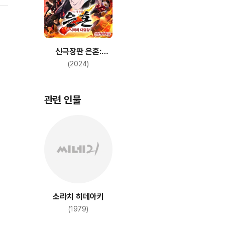
두
보
기
신극장판 은혼:
요시와라 대염상
(2024)
관련 인물
소라치 히데아키
(1979)