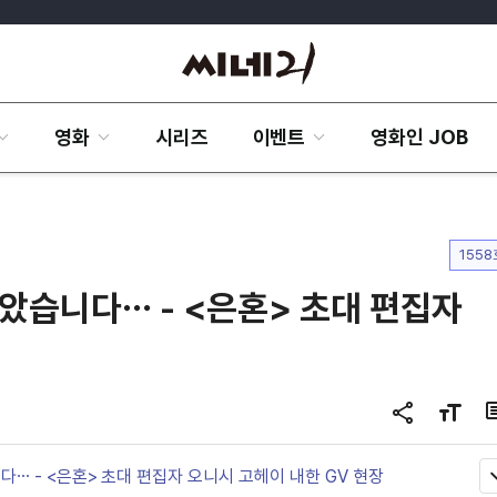
영화
시리즈
이벤트
영화인 JOB
1558
알았습니다⋯ - <은혼> 초대 편집자
공
글
유
자
하
크
다⋯ - <은혼> 초대 편집자 오니시 고헤이 내한 GV 현장
기
기