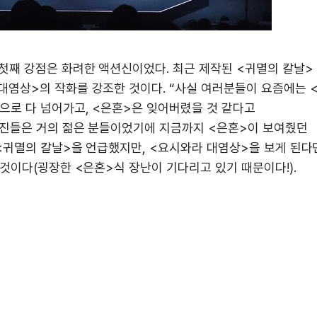
첫째 강점은 화려한 액션신이었다. 최근 제작된 <귀멸의 칼날>
염상>의 작화를 강조한 것이다. “사실 여러분들이 요즘에는 
로 다 넘어가고, <은혼>은 잊어버렸을 것 같다고
작진들은 거의 젊은 분들이었기에 지금까지 <은혼>이 보여줬던
 <귀멸의 칼날>을 언급했지만, <요시와라 대염상>을 보게 된다
것이다(굉장한 <은혼>식 장난이 기다리고 있기 때문이다!).