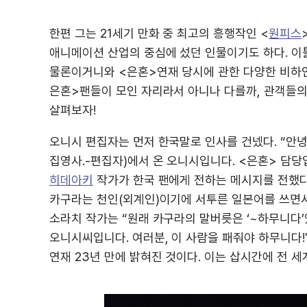
한편 그는 21세기 만화 중 최고의 흥행작인 <
원피스
애니메이션 산업의 중심에 섰던 인물이기도 하다. 이
물론이거니와 <은혼>연재 당시에 관한 다양한 비하인
은혼>팬들이 모인 자리라서 아니나 다를까, 관객들의
살펴보자!
오니시 편집자는 먼저 한국말로 인사를 건넸다. “안
집영사.-편집자)에서 온 오니시입니다. <은혼> 담당입
히데아키
작가가 한국 팬에게 전하는 메시지를 전했다.
카구라는 천인(외계인)이기에 서투른 일본어를 쓰면서,
소라치 작가는 “원래 카구라의 말버릇은 ‘~하무니다
오니시씨입니다. 여러분, 이 사람을 패줘야 하무니다
연재 23년 만에 밝혀진 것이다. 이는 삽시간에 전 