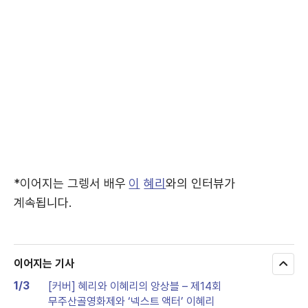
*이어지는 그렝서 배우
이
혜리
와의 인터뷰가
계속됩니다.
이어지는 기사
모
두
1/3
[커버] 혜리와 이혜리의 앙상블 – 제14회
보
무주산골영화제와 ‘넥스트 액터’ 이혜리
기