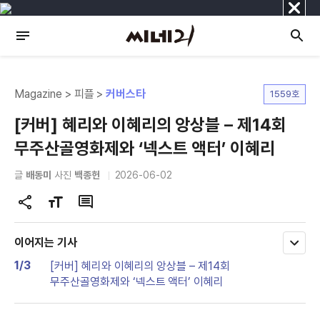
닫
기
Magazine > 피플 >
커버스타
1559호
[커버] 혜리와 이혜리의 앙상블 – 제14회
무주산골영화제와 ‘넥스트 액터’ 이혜리
글
배동미
사진
백종헌
2026-06-02
공
글
댓
유
자
글
하
크
이어지는 기사
모
기
기
두
1/3
[커버] 혜리와 이혜리의 앙상블 – 제14회
변
보
무주산골영화제와 ‘넥스트 액터’ 이혜리
기
경