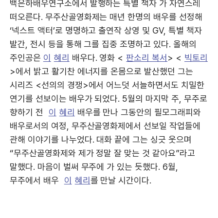
백은하배우연구소에서 발행하는 특별 책자 가 자연스레
떠오른다. 무주산골영화제는 매년 한명의 배우를 선정해
‘넥스트 액터’로 명명하고 출연작 상영 및 GV, 특별 책자
발간, 전시 등을 통해 그를 집중 조명하고 있다. 올해의
주인공은
이
혜리
배우다. 영화 <
판소리 복서
> <
빅토리
>에서 밝고 활기찬 에너지를 온몸으로 발산했던 그는
시리즈 <선의의 경쟁>에서 어느덧 서늘하면서도 치밀한
연기를 선보이는 배우가 되었다. 5월의 마지막 주, 무주로
향하기 전
이
혜리
배우를 만나 그동안의 필모그래피와
배우로서의 여정, 무주산골영화제에서 선보일 작업들에
관해 이야기를 나누었다. 대화 끝에 그는 싱긋 웃으며
“무주산골영화제와 제가 정말 잘 맞는 것 같아요”라고
말했다. 마음이 벌써 무주에 가 있는 듯했다. 6월,
무주에서 배우
이
혜리
를 만날 시간이다.