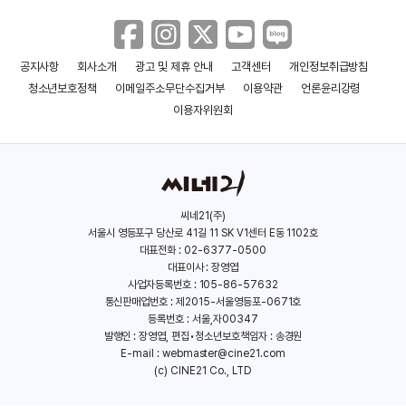
공지사항
회사소개
광고 및 제휴 안내
고객센터
개인정보취급방침
청소년보호정책
이메일주소무단수집거부
이용약관
언론윤리강령
이용자위원회
씨네21(주)
서울시 영등포구 당산로 41길 11 SK V1센터 E동 1102호
대표전화 : 02-6377-0500
대표이사 : 장영엽
사업자등록번호 : 105-86-57632
통신판매업번호 : 제2015-서울영등포-0671호
등록번호 : 서울,자00347
발행인 : 장영엽, 편집•청소년보호책임자 : 송경원
E-mail :
webmaster@cine21.com
(c) CINE21 Co., LTD