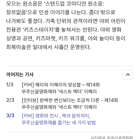
모으는 원소윤은 ‘스탠드업 코미디언 원소윤:
장르없음’으로 인생 이야기를 나눈다. 좀더 밖으로
나가봐도 좋겠다. 가족 단위의 관객이라면 야외 어린이
전용관 ‘키즈스테이지’를 놓쳐서는 안된다. 야외 영화
상영과 공연, 키즈마켓, 키즈 워크룸, 야외 놀이터 등이
최북미술관 일대에서 사흘간 운영된다.
이어지는 기사
모
두
1/3
[커버] 혜리와 이혜리의 앙상블 – 제14회
보
무주산골영화제와 ‘넥스트 액터’ 이혜리
기
2/3
[인터뷰] 완벽한 변신보다는 조금씩 다른 - 제14회
무주산골영화제와 ‘넥스트 액터’ 이혜리
3/3
[커버] 영화와 전시 , 책과 음악까지,
무주산골영화제를 즐기는 세 가지 방법
사진제공 무주산골영화제