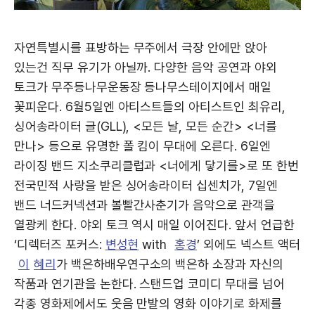
자연특별시를 표방하는 무주에서 극장 안에만 앉아
있는건 직무 유기가 아닐까. 다양한 음악 공연과 야외
토크가 무주등나무운동장 등나무스테이지에서 매일
꽃피운다. 6월5일엔 아티스트들의 아티스트인 최유리,
싱어송라이터 글(GLL), <모든 날, 모든 순간> <너를
만나> 등으로 유명한 폴 킴이 무대에 오른다. 6일엔
라이징 밴드 지소쿠리클럽과 <너에게 닿기를>로 또 한번
전국민적 사랑을 받은 싱어송라이터 십센치가, 7일엔
밴드 너드커넥션과 볼빨간사춘기가 음악으로 관객을
열광케 한다. 야외 토크 역시 매일 이어진다. 앞서 언급한
‘디렉터즈 포커스:
변성현
with
홍경
’ 외에도 넥스트 액터
이
혜리
가 백은하배우연구소의 백은하 소장과 자신의
작품과 연기관을 논한다. 스탠드업 코미디 무대를 넘어
각종 영화제에서도 웃음 만발의 영화 이야기로 화제를