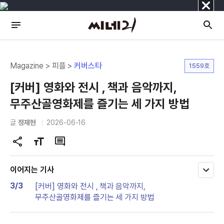
닫
기
Magazine > 피플 >
커버스타
1559호
[커버] 영화와 전시 , 책과 음악까지,
무주산골영화제를 즐기는 세 가지 방법
글
정재현
2026-06-16
공
글
댓
유
자
글
하
크
이어지는 기사
모
기
기
두
3/3
[커버] 영화와 전시 , 책과 음악까지,
변
보
무주산골영화제를 즐기는 세 가지 방법
기
경