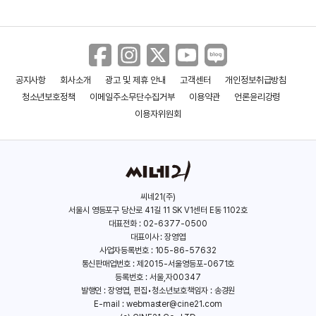
클레베르 멘돈사 필류
알리체 로르바케르
킹메이커
굿뉴스
(1968)
(1981)
(2021)
(2025)
공지사항
회사소개
광고 및 제휴 안내
고객센터
개인정보취급방침
청소년보호정책
이메일주소무단수집거부
이용약관
언론윤리강령
이용자위원회
씨네21(주)
서울시 영등포구 당산로 41길 11 SK V1센터 E동 1102호
요아킴 트리에
변성현
대표전화 : 02-6377-0500
대표이사 : 장영엽
(1974)
(1980)
사업자등록번호 : 105-86-57632
통신판매업번호 : 제2015-서울영등포-0671호
등록번호 : 서울,자00347
이민자
밤 산책
발행인 : 장영엽, 편집•청소년보호책임자 : 송경원
E-mail :
webmaster@cine21.com
(1917)
(2023)