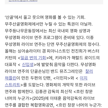
‘산골’에서 울고 웃으며 영화를 볼 수 있는 기회.
무주산골영화제에서만 누릴 수 있는 특권이 아닐까.
무주등나무운동장에서는 최신 국내외 영화 상영과
무성영화 라이브 연주 프로그램이 준비돼 있다. 이중
무성영화 라이브 연주는 단연 무주산골영화제의 정수다.
올해는 싱어송라이터 겸 피아니스트인 전진희가 버스터
키턴의 <
일곱 번의 기회
>에, 키라라가 해럴드 로이드의
대표작 <
신입생
>에 발맞춰 음악을 더한다. 무성영화
라이브 연주의 단골손님인 밴드 뮤즈그레인은
찰리
채플린
이 만든 두편의 단편, <이민자>와 <
이지
스트리트
>를 도맡는다. 영화제의 개막작 또한 라이브
연주와 함께한다. 김종관 감독의 최신작 <흐린 창문
너머의 누군가>(2025)에 이태훈 음악감독의 라이브
연주를 결합한 복합영화공연, <흐린 창문 너머의 누군가: