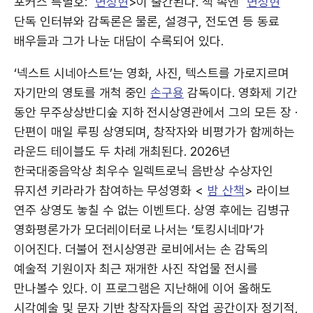
포커스 특별호:
변성현
>이 출간된다. 책 속엔
변성현
단독 인터뷰와 감독론은 물론, 설경구, 전도연 등 동료
배우들과 그가 나눈 대담이 수록되어 있다.
‘넥스트 시네아스트’는 영화, 사진, 텍스트를 가로지르며
자기만의 영토를 개척 중인
손구용
감독이다. 영화제 기간
동안 무주상상반디숲 지하 전시상영관에서 그의 모든 장 ·
단편이 매일 루핑 상영되며, 창작자와 비평가가 함께하는
라운드 테이블도 두 차례 개최된다. 2026년
한국대중음악상 최우수 일렉트로닉 음반상 수상자인
뮤지션 키라라가 참여하는 무성영화 <
밤 산책
> 라이브
연주 상영도 놓칠 수 없는 이벤트다. 상영 후에는 김병규
영화평론가가 모더레이터로 나서는 ‘토킹시네마’가
이어진다. 더불어 전시상영관 로비에서는 손 감독의
예술적 기원이자 최근 재개한 사진 작업물 전시를
만나볼수 있다. 이 프로그램은 지난해에 이어 올해도
시각예술 및 문자 기반 창작자들의 작업 공간이자 정기적,