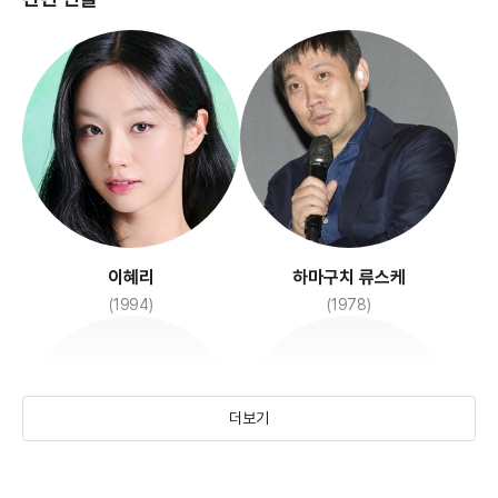
사랑할 땐 누구나 최악이 된다
불한당: 나쁜 놈들의 세상
(2021)
(2017)
이혜리
하마구치 류스케
(1994)
(1978)
더보기