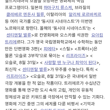
월드시네마의 흐름을 조망하는 영화제의 핵심
프로그램이다. 일본의
하마구치 류스케
, 브라질의
클레베르 멘돈사 필류
, 이탈리아의
알리체 로르바케르
등 여러 국가를 오간 ‘동시대 시네아스트’가 이번엔
노르웨이로 향한다. 올해의 ‘동시대 시네아스트’는 <
센티멘탈 밸류
>로 칸영화제와 오스카를 석권한
요아킴
트리에
르다. 그가 영국 국립영화학교에서 수학하는 동안
만든 단편영화 3편(<
피에타
> <스틸> <프록터>)은
물론 ‘오슬로 3부작’으로 묶이는 <
리프라이즈
> <
오슬로, 8월 31일> <
사랑할 땐 누구나 최악이 된다
>,
최신작 <
센티멘탈 밸류
>가 무주를 수놓는다. 특히 <
리프라이즈
> <오슬로, 8월 31일>은 국내에서 일반
극장 개봉을 한 적 없는 작품이다. 트리에르가 수십년간
영화를 통해 연구한 도시 속의 고립, 개인의 유동적
정체성과 같은 키워드를 극장에서 만끽할 수 있는 기회다.
영화제 기간 중엔 그의 세계를 다룬 비평서 <기억과