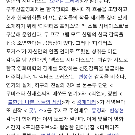
실존의 시네아스트
요아킴 트리에
>가 발간된다.
무주산골영화제는 한국영화의 동시대적 흐름을 조망하고,
현재 한국영화를 이끄는 감독들의 작품 세계를 깊이 있게
소개하기 위해 ‘디렉터즈 포커스’와 ‘넥스트 시네아스트’를
구분해 운영한다. 두 프로그램 모두 한명의 한국 감독을
집중 조명한다는 공통점이 있다. 그러나 ‘디렉터즈
포커스’가 자신만의 연출 언어로 뚜렷한 성취를 이룬
감독을 탐구한다면, ‘넥스트 시네아스트’는 과감한 시도로
한국 영화미학의 경계를 확장하는 신진감독을 발굴하는
데주력한다. ‘디렉터즈 포커스’는
변성현
감독을 비춘다.
연기와 실제, 허구와 진실의 경계를 묻는두 단편 <
무비스타 한재호씨의 메쏘드 연기>와 <리얼>, 장편 <
불한당: 나쁜 놈들의 세상
>과 <
킹메이커
>가 상영된다.
또 신작 <
굿뉴스
>를 주제로 주연배우
홍경
과
변성현
감독이 함께하는 야외 토크가 열린다. 이에 맞물어 영화
계간지 <프리즘오브>와 협업한 인터뷰집 <디렉터즈