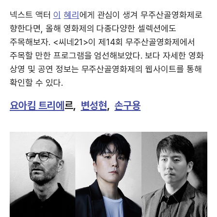
넥스트 액터
이
혜리
에게 관심이 생겨 무주산골영화제로
향한다면, 올해 영화제의 다종다양한 셀렉션에도
주목해보자. <씨네21>이 제14회 무주산골영화제에서
주목할 만한 프로그램을 엄선해보았다. 보다 자세한 영화
상영 및 공연 정보는 무주산골영화제의 웹사이트를 통해
확인할 수 있다.
요아킴 트리에
르,
변성현
,
손구용