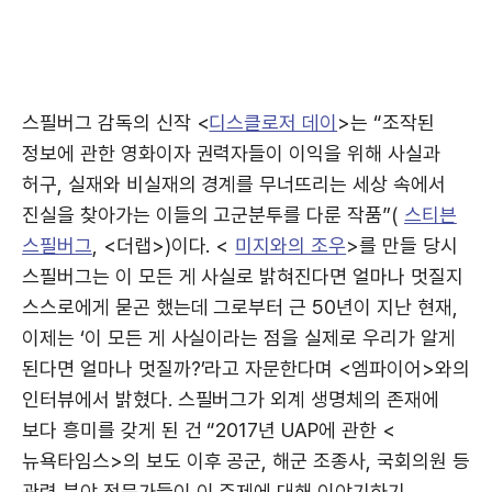
스필버그 감독의 신작 <
디스클로저 데이
>는 “조작된
정보에 관한 영화이자 권력자들이 이익을 위해 사실과
허구, 실재와 비실재의 경계를 무너뜨리는 세상 속에서
진실을 찾아가는 이들의 고군분투를 다룬 작품”(
스티븐
스필버그
, <더랩>)이다. <
미지와의 조우
>를 만들 당시
스필버그는 이 모든 게 사실로 밝혀진다면 얼마나 멋질지
스스로에게 묻곤 했는데 그로부터 근 50년이 지난 현재,
이제는 ‘이 모든 게 사실이라는 점을 실제로 우리가 알게
된다면 얼마나 멋질까?’라고 자문한다며 <엠파이어>와의
인터뷰에서 밝혔다. 스필버그가 외계 생명체의 존재에
보다 흥미를 갖게 된 건 “2017년 UAP에 관한 <
뉴욕타임스>의 보도 이후 공군, 해군 조종사, 국회의원 등
관련 분야 전문가들이 이 주제에 대해 이야기하기