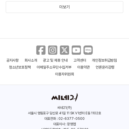
더보기
에밀리 블런트
조쉬 오코너
(1983)
(1990)
공지사항
회사소개
광고 및 제휴 안내
고객센터
개인정보취급방침
청소년보호정책
이메일주소무단수집거부
이용약관
언론윤리강령
이용자위원회
씨네21(주)
서울시 영등포구 당산로 41길 11 SK V1센터 E동 1102호
콜맨 도밍고
대표전화 : 02-6377-0500
대표이사 : 장영엽
(1969)