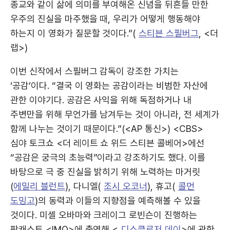
종교와 같이 삶에 의미를 부여해온 신념을 뒤흔들 만한
우주의 진실을 마주했을 때, 우리가 어떻게 행동해야
하는지 이 영화가 질문할 것이다.”(
스티븐 스필버그
, <더
랩>)
이번 신작에서 스필버그 감독이 강조한 가치는
‘공감’이다. “결국 이 영화는 공감이라는 비범한 자산에
관한 이야기다. 공감은 사익을 위해 독점하거나 내
주변만을 위해 무언가를 남겨두는 것이 아니라, 전 세계가
함께 나누는 것이기 때문이다.”(<AP 통신>) <CBS>
심야 토크쇼 <더 레이트 쇼 위드 스티븐 콜베어>에선
“공감은 궁극의 초능력”이라고 강조하기도 했다. 이를
바탕으로 극 중 진실을 밝히기 위해 노력하는 마거릿
(
에밀리 블런트
), 다니엘(
조시 오코너
), 휴고(
콜먼
도밍고
)의 동력과 이들의 지향점을 예측해볼 수 있을
것이다. 미셸 오바마와 크레이그 로빈슨이 진행하는
팟캐스트 <IMO>에 출연해 <
디스클로저 데이
>에 관한