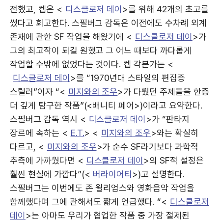
전했고, 켑은 <
디스클로저 데이
>를 위해 42개의 초고를
썼다고 회고한다. 스필버그 감독은 이전에도 수차례 외계
존재에 관한 SF 작업을 해왔기에 <
디스클로저 데이
>가
그의 최고작이 되길 원했고 그 어느 때보다 까다롭게
작업할 수밖에 없었다는 것이다. 켑 각본가는 <
디스클로저 데이
>를 “1970년대 스타일의 편집증
스릴러”이자 “<
미지와의 조우
>가 다뤘던 주제들을 한층
더 깊게 탐구한 작품”(<배니티 페어>)이라고 요약한다.
스필버그 감독 역시 <
디스클로저 데이
>가 “판타지
장르에 속하는 <
E.T.
> <
미지와의 조우
>와는 확실히
다르고, <
미지와의 조우
>가 순수 SF라기보다 과학적
추측에 가까웠다면 <
디스클로저 데이
>의 SF적 설정은
훨씬 현실에 가깝다”(<
버라이어티
>)고 설명한다.
스필버그는 이번에도 존 윌리엄스와 영화음악 작업을
함께했다며 그에 관해서도 짧게 언급했다. “<
디스클로저
데이
>는 아마도 우리가 협업한 작품 중 가장 절제된