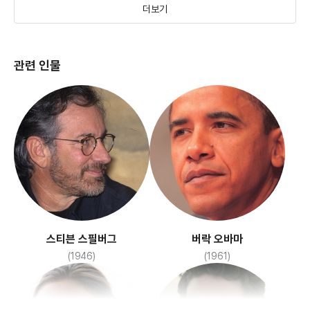
더보기
관련 인물
E.T.
(1982)
스티븐 스필버그
버락 오바마
(1946)
(1961)