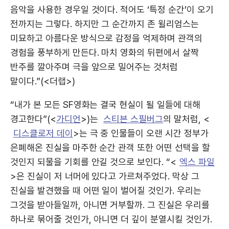
음악을 사용한 경우일 것이다. 적어도 ‘특정 순간’이 오기
전까지는 그렇다. 하지만 그 순간까지 존 윌리엄스는
미묘하고 아름다운 방식으로 감정을 억제하며 관객의
경험을 풍부하게 만든다. 마치 영화의 뒤편에서 살짝
반주를 깔아주며 극을 앞으로 밀어주는 것처럼
말이다.”(<더랩>)
“내가 본 모든 SF영화는 결국 현실이 될 일들에 대해
경고한다”(<
가디언
>)는
스티븐 스필버그
의 말처럼, <
디스클로저 데이
>는 극 중 인물들이 오랜 시간 정부가
은폐해온 진실을 마주한 순간 관객 또한 어떤 선택을 할
것인지 되물을 기회를 안길 것으로 보인다. “<
엑스 파일
>은 진실이 저 너머에 있다고 가르쳐주었다. 막상 그
진실을 발견했을 때 어떤 일이 벌어질 것인가. 우리는
그것을 받아들일까, 아니면 거부할까. 그 진실은 우리를
하나로 묶어줄 것인가, 아니면 더 깊이 분열시킬 것인가.