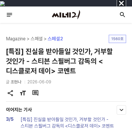
닫
기
Magazine > 스페셜 >
스페셜2
1560호
[특집] 진실을 받아들일 것인가, 거부할
것인가 - 스티븐 스필버그 감독의 <
디스클로저 데이> 코멘트
글
조현나
2026-06-09
공
글
댓
유
자
글
하
크
이어지는 기사
모
기
기
두
3/5
[특집] 진실을 받아들일 것인가, 거부할 것인가 -
변
보
스티븐 스필버그 감독의 <디스클로저 데이> 코멘트
기
경