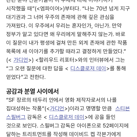
시작했을 때”(<엠파이어>)부터다. “나는 70년 넘게 지구
대기권과 그 너머 우주의 존재에 관해 깊은 관심을
가져왔다. 이 우주에서 우리는 혼자인가, 아닌가. 만약
정부가 알고 있다면 왜 우리에게 말해주지 않는가. 바로
이 질문이 내가 평생에 걸쳐 만든 외계 존재에 관한 작품
목록에 새 이야기를 추가할 때라고 결정하게 만들었다.”
(<
가디언
>) <할리우드 리포터>와의 인터뷰에서 그는
“그 오랜 질문에 대한 답을 <
디스클로저 데이
>를 통해
얻었다”고 전한다.
공감과 분열 사이에서
“SF 장르의 테두리 안에서 영화 제작자로서의 나를
집대성하는 작품”(<
가디언
>)이라고 명명할 만큼
스티븐
스필버그
감독은 <
디스클로저 데이
>에 공을 들인
것으로 보인다. 스필버그 감독은 아이폰으로 52페이지에
달하는 트리트먼트를 작성해 데이비드 켑 각본가에게