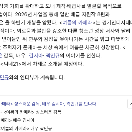
 상영 기회를 확대하고 도내 제작·배급사를 발굴할 목적으로
이다. 2026년 사업을 통해 일반 배급 지원작 8편과
 올 하반기 개봉을 앞뒀다. <
여름의 카메라
>는 경기인디시네
작이다. 외로움과 불안을 강조한 다른 청소년 성장 서사와 달리 
 받아들인 뒤 연우와 감정을 쌓아나가는 시간을 밝고 따뜻하게
 조력자가 존재하는 세상 속에서 여름은 차근히 성장한다. <
운
감독, 배우
김시아
·
곽민규
의 이야기를 전한다.
<씨네21>에서 차례로 소개될 예정이다.
민규
와의 인터뷰가 계속됩니다.
 카메라> 성스러운 감독, 배우 김시아, 곽민규를 만나다
 - <여름의 카메라> 성스러운 감독
카메라> 배우 김시아
 <여름의 카메라> 배우 곽민규