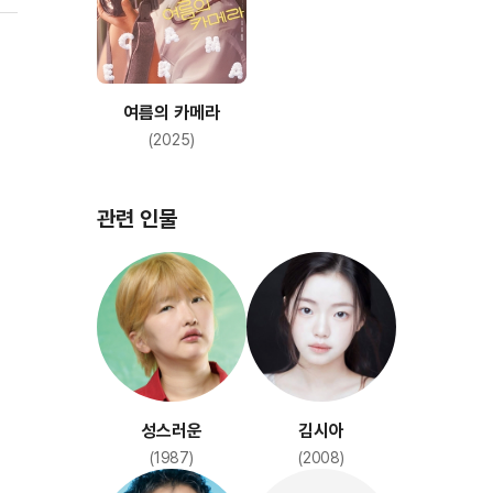
두
보
기
여름의 카메라
(2025)
관련 인물
성스러운
김시아
(1987)
(2008)