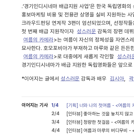
.‘경기인디시네마 배급지원 사업’은 한국 독립영화의
홍보마케팅 비용 및 전용관 상영을 실비 지원하는 사업
크라우드펀딩 연계작 3편이 엄선되었으며, 선정작들은
첫 번째 배급 지원작이자
성스러운
감독의 장편 데뷔
여름의 카메라
>는 여름이 자신의 정체성을 자연스레
묘사한다. 호모포비아가 부재하고 마루와 같은 든든한
여름의 카메라
>로 대중에게 새롭게 각인할
성스러
경기인디시네마가 배급 지원한 독립영화들은 앞으로 
*이어지는 글에서
성스러운
감독과 배우
김시아
,
곽
이어지는 기사
1/4
[기획] 너와 나의 첫여름 - <여름의
2/4
[인터뷰] 좋아하는 것을 놓치지 않고
3/4
[인터뷰] 청량한 첫걸음 - <여름의 
4/4
[인터뷰] 여름과 마루의 버디무비 -