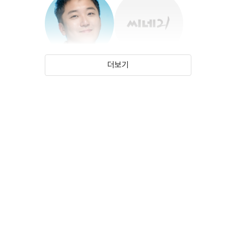
더보기
곽민규
유가은
(1987)
(2007)