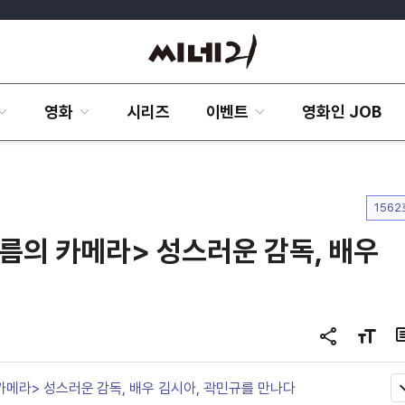
영화
시리즈
이벤트
영화인 JOB
1562
<여름의 카메라> 성스러운 감독, 배우
공
글
유
자
하
크
 카메라> 성스러운 감독, 배우 김시아, 곽민규를 만나다
기
기