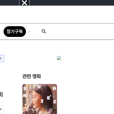
닫
기
정기구독
호
관련 영화
댓
글
모