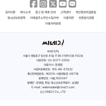
(2008)
공지사항
회사소개
광고 및 제휴 안내
고객센터
개인정보취급방침
청소년보호정책
이메일주소무단수집거부
이용약관
언론윤리강령
이용자위원회
씨네21(주)
서울시 영등포구 당산로 41길 11 SK V1센터 E동 1102호
대표전화 : 02-6377-0500
대표이사 : 장영엽
사업자등록번호 : 105-86-57632
통신판매업번호 : 제2015-서울영등포-0671호
등록번호 : 서울,자00347
발행인 : 장영엽, 편집•청소년보호책임자 : 송경원
E-mail :
webmaster@cine21.com
(c) CINE21 Co., LTD