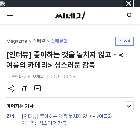
닫
기
Magazine > 스페셜 >
스페셜2
1562호
[인터뷰] 좋아하는 것을 놓치지 않고 - <
여름의 카메라> 성스러운 감독
글
조현나
사진
오계옥
2026-06-25
공
글
댓
유
자
글
하
크
이어지는 기사
모
기
기
두
2/4
[인터뷰] 좋아하는 것을 놓치지 않고 - <여름의
변
보
카메라> 성스러운 감독
기
경