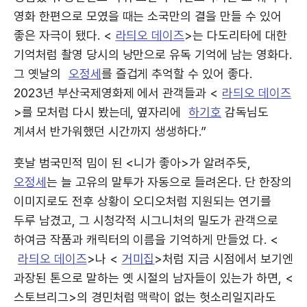
영화 한편으로 모였을 때는 소국만의 결을 만들 수 있어
좋은 자극이 됐다. <
라듸오 데이즈
>는 다도리타에 대한
기억처럼 촬영 당시의 낭만으로 유독 기억에 남는 영화다.
그 옛날의
오정세
를 즐겁게 추억할 수 있어 좋다.
2023년 부산국제영화제 에서 관객들과 <
라듸오 데이즈
>를 모처럼 다시 봤는데, 옆자리에
하기호
감독님도
계셔서 반가워했던 시간까지 생생하다.”
훗날 범국민적 밈이 된 <니가 좋아>가 알려주듯,
오정세
는 늘 고유의 말투가 자동으로 들려온다. 단 한장의
이미지로도 전후 상황이 오디오처럼 지원되는 연기를
두루 남겼고, 그 시청각적 시그니처의 밀도가 관객으로
하여금 작품과 캐릭터의 이름을 기억하게 만들었 다. <
라듸오 데이즈
>나 <
거미집
>처럼 지금 시점에서 보기엔
과장된 톤으로 말하는 옛 시절의 남자들이 있는가 하면, <
스토브리그>의 경민처럼 맥락이 없는 헛소리일지라도