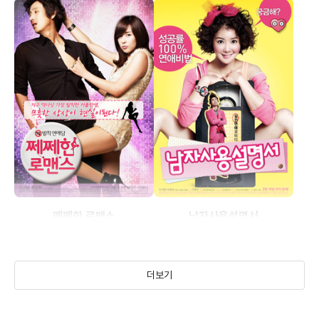
쩨쩨한 로맨스
남자사용설명서
(2010)
(2012)
더보기