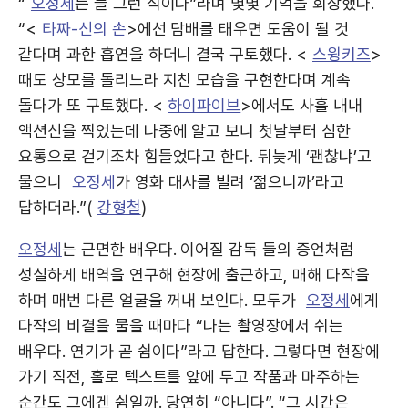
“
오정세
는 늘 그런 식이다”라며 몇몇 기억을 회상했다.
“<
타짜-신의 손
>에선 담배를 태우면 도움이 될 것
같다며 과한 흡연을 하더니 결국 구토했다. <
스윙키즈
>
때도 상모를 돌리느라 지친 모습을 구현한다며 계속
돌다가 또 구토했다. <
하이파이브
>에서도 사흘 내내
액션신을 찍었는데 나중에 알고 보니 첫날부터 심한
요통으로 걷기조차 힘들었다고 한다. 뒤늦게 ‘괜찮냐’고
물으니
오정세
가 영화 대사를 빌려 ‘젊으니까’라고
답하더라.”(
강형철
)
오정세
는 근면한 배우다. 이어질 감독 들의 증언처럼
성실하게 배역을 연구해 현장에 출근하고, 매해 다작을
하며 매번 다른 얼굴을 꺼내 보인다. 모두가
오정세
에게
다작의 비결을 물을 때마다 “나는 촬영장에서 쉬는
배우다. 연기가 곧 쉼이다”라고 답한다. 그렇다면 현장에
가기 직전, 홀로 텍스트를 앞에 두고 작품과 마주하는
순간도 그에겐 쉼일까. 당연히 “아니다”. “그 시간은