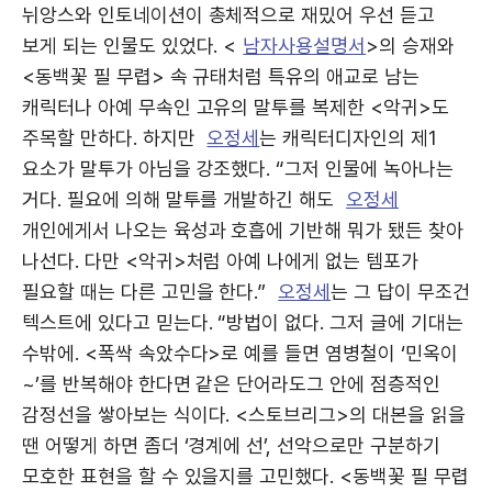
뉘앙스와 인토네이션이 총체적으로 재밌어 우선 듣고
보게 되는 인물도 있었다. <
남자사용설명서
>의 승재와
<동백꽃 필 무렵> 속 규태처럼 특유의 애교로 남는
캐릭터나 아예 무속인 고유의 말투를 복제한 <악귀>도
주목할 만하다. 하지만
오정세
는 캐릭터디자인의 제1
요소가 말투가 아님을 강조했다. “그저 인물에 녹아나는
거다. 필요에 의해 말투를 개발하긴 해도
오정세
개인에게서 나오는 육성과 호흡에 기반해 뭐가 됐든 찾아
나선다. 다만 <악귀>처럼 아예 나에게 없는 템포가
필요할 때는 다른 고민을 한다.”
오정세
는 그 답이 무조건
텍스트에 있다고 믿는다. “방법이 없다. 그저 글에 기대는
수밖에. <폭싹 속았수다>로 예를 들면 염병철이 ‘민옥이
~’를 반복해야 한다면 같은 단어라도그 안에 점층적인
감정선을 쌓아보는 식이다. <스토브리그>의 대본을 읽을
땐 어떻게 하면 좀더 ‘경계에 선’, 선악으로만 구분하기
모호한 표현을 할 수 있을지를 고민했다. <동백꽃 필 무렵