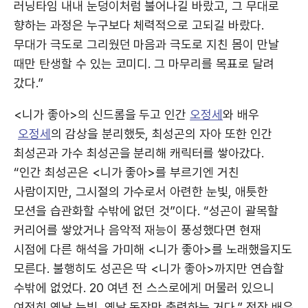
러닝타임 내내 눈덩이처럼 불어나길 바랐고, 그 무대로
향하는 과정은 누구보다 체력적으로 고되길 바랐다.
무대가 극도로 그리웠던 마음과 극도로 지친 몸이 만날
때만 탄생할 수 있는 코미디. 그 마무리를 목표로 달려
갔다.”
<니가 좋아>의 신드롬을 두고 인간
오정세
와 배우
오정세
의 감상을 분리했듯, 최성곤의 자아 또한 인간
최성곤과 가수 최성곤을 분리해 캐릭터를 쌓아갔다.
“인간 최성곤은 <니가 좋아>를 부르기엔 거친
사람이지만, 그시절의 가수로서 아련한 눈빛, 애틋한
모션을 습관화할 수밖에 없던 것”이다. “성곤이 괄목할
커리어를 쌓았거나 음악적 재능이 풍성했다면 현재
시점에 다른 해석을 가미해 <니가 좋아>를 노래했을지도
모른다. 불행히도 성곤은 딱 <니가 좋아>까지만 연습할
수밖에 없었다. 20 여년 전 스스로에게 머물러 있으니
여전히 옛날 눈빛, 옛날 동작만 출력하는 거다.” 정작 배우