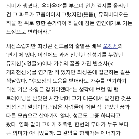
의미가 생겼다. ‘우아우아’를 부르며 왼손 검지를 올리던
건 그 파트가 고음이어서 그랬지만(웃음), 뮤직비디오를
찍을 땐 위로 향한 손가락이 하늘에 잠든 연인에게로 가는
느낌으로 변하더라.”
새삼스럽지만 최성곤 신드롬의 출발은 배우
오정세
의
‘연기’에 있다. 이전에도 과거 찬란한 전성기를 누렸던
뮤지션(<엉클>)이나 가수의 꿈을 가진 변호사(<
개과천선>)를 연기한 적 있지만 최성곤에 접근하는 길은
색달랐다. “후보정의 도움을 받더라도 가수를 연기하기
위한 기본 소양은 갖춰야겠다”는 생각에 보컬 및 랩
트레이닝을 받았던 시간 너머 그가 대본에서 발견한 것은
최성곤의 열망이다. “많은 사람들이 어릴 적 꾸었던 꿈과
다른 모습으로 살아가지 않나. 성곤도 그중 하나라고
봤다. 영화 말미 그에게 허락된 한번의 무대가 누구 보다
큰 의미가 아니었을까. 그 갈망을 향해가는 에너지가