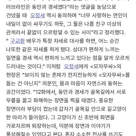
러브라인은 동만과 경세였다”라는 댓글을 농담으로
건넸을 때
오정세
역시 동의하며 “너무 사랑하는 연인이
내일이 없이 싸우기도 하듯, 그 둘은 나름 친구 이상의
관계라서 끝없이 으르렁댈 수 있는 사이”라고 정리했다.
“
구교환
배우가 특정 자세로 대사를 하면, 어느 순간
나또한 같은 자세를 하게 됐다. 상대가 편하게 느끼는
일면을 경세 역시 편하게 느끼고 있다는 점을 알게 모르게
드러내는 것이다.” 이처럼
오정세
에게 <모자무싸>의
현장은 “보이지 않는 존재가 전지전능하게 <모자무싸>를
돕는 건 아닌지” 의문인, 몸과 마음이 자연스레 동하는
공간이었다. “12화에서, 동만과 경세가 골목길에서 서로
무릎을 꿇고 화해하는 장면을 찍을 때였다. 중요한
장면이라 부담이 컸는데 갑자기 골목길 안으로 길고양이
한 마리가 들어왔다. 그 고양이가 신 초반에 화면을
가로지르며 퇴장하는데, 덕분에 장면과 이야기가
풍성해질수 있었다고 본다. 혼자 소소한 전사를 쓰기도