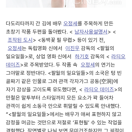
다도리타까지 간 김에 배우
오정세
를 주목하게 만든
초창기 작품 두편을 돌아봤다. <
남자사용설명서
> <
조작된 도시
> <동백꽃 필 무렵> 등이 있기 전,
오정세
는 독립영화 신에서
이진우
감독의 <팔월의
일요일들>로, 상업 영화 신에서
하기호
감독의 <
라듸오
데이즈
>로 주목받았다. 두 작품 속
오정세
의 연기는
그야말로 정반대다. <팔월의 일요일들>의 소국은 텅 빈
골짜기 같은 인물로 그려 관객 각자가그 공동(空洞)에
자기 감상을 고이도록 유도했다면, <
라듸오 데이즈
>의
만철은 말투부터 스타일까지 모든 요소가 꽉 들어차
관객이 쉽게 소동극 안으로 휘말릴 수 있도록 안내했다.
“<팔월의 일요일들>에서는 배우가 애써 표현하지 않고
감정을 머금는 것만으로 저절로 ‘표현될’ 수 있는 작업을
경험했다. 장면별로 나눠 보면 무미건조하지만 그 궤적이