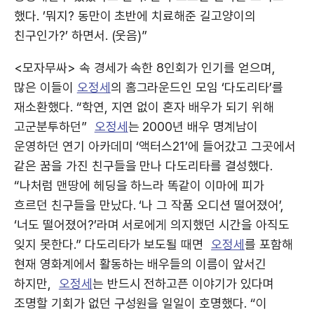
했다. ’뭐지? 동만이 초반에 치료해준 길고양이의
친구인가?’ 하면서. (웃음)”
<모자무싸> 속 경세가 속한 8인회가 인기를 얻으며,
많은 이들이
오정세
의 홈그라운드인 모임 ‘다도리타’를
재소환했다. “학연, 지연 없이 혼자 배우가 되기 위해
고군분투하던”
오정세
는 2000년 배우 명계남이
운영하던 연기 아카데미 ‘액터스21’에 들어갔고 그곳에서
같은 꿈을 가진 친구들을 만나 다도리타를 결성했다.
“나처럼 맨땅에 헤딩을 하느라 똑같이 이마에 피가
흐르던 친구들을 만났다. ‘나 그 작품 오디션 떨어졌어’,
‘너도 떨어졌어?’라며 서로에게 의지했던 시간을 아직도
잊지 못한다.” 다도리타가 보도될 때면
오정세
를 포함해
현재 영화계에서 활동하는 배우들의 이름이 앞서긴
하지만,
오정세
는 반드시 전하고픈 이야기가 있다며
조명할 기회가 없던 구성원을 일일이 호명했다. “이