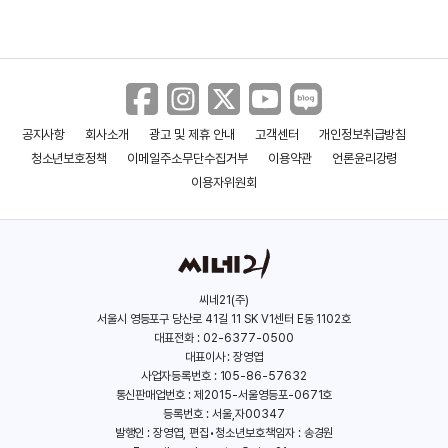
류승룡
구교환
라듸오 데이즈
거미집
(1970)
(1982)
(2007)
(2022)
공지사항
회사소개
광고 및 제휴 안내
고객센터
개인정보취급방침
청소년보호정책
이메일주소무단수집거부
이용약관
언론윤리강령
이용자위원회
씨네21(주)
서울시 영등포구 당산로 41길 11 SK V1센터 E동 1102호
강말금
우정국
대표전화 : 02-6377-0500
대표이사 : 장영엽
(1979)
(1974)
사업자등록번호 : 105-86-57632
통신판매업번호 : 제2015-서울영등포-0671호
등록번호 : 서울,자00347
스윙키즈
하이파이브
발행인 : 장영엽, 편집•청소년보호책임자 : 송경원