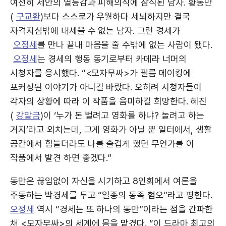
여전히 제안의 열등감과 피해의식에 잠식된 남자. 황동만
(
구교환
)보다 스스로가 우월하다 세뇌하지만 결국
자격지심밖에 내세울 수 없는 남자. 그런 경세가
오정세
를 만나 끝내 마음을 줄 수밖에 없는 사람이 됐다.
오정세
는 경세의 행동 동기로부터 카메라 너머의
시청자를 응시했다. “<모자무싸>가 필름 메이킹에
포커싱된 이야기가 아니길 바랐다. 오히려 시청자들이
각자의 상황에 따라 이 작품을 음미하길 희망한다. 혜진
(
강말금
)이 ‘누가 돈 벌려고 영화를 하냐? 놀려고 하는
거지’라고 외치는데, 그게 영화가 아닐 뿐 일터에서, 생활
공간에서 힘들더라도 나를 즐겁게 했던 무언가를 이
작품에서 발견 하면 좋겠다.”
동만은 끊임없이 자신을 시기하고 8인회에서 여론을
주동하는 박경세를 두고 “일종의 동족 혐오”라고 평한다.
오정세
역시 “경세는 또 하나의 동만”이라는 점을 간파한
채 <모자무싸>의 세계에 몸을 맡겼다. “이 드라마 최고의