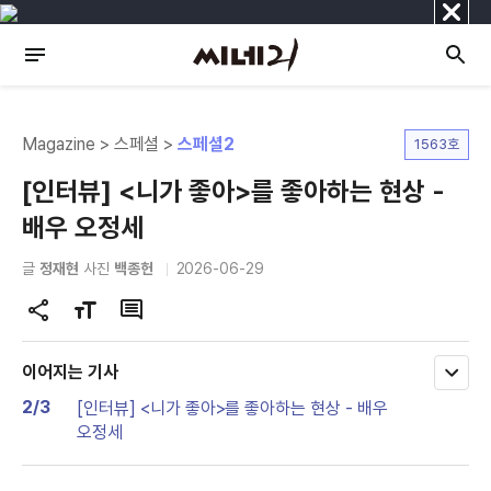
닫
기
Magazine > 스페셜 >
스페셜2
1563호
[인터뷰] <니가 좋아>를 좋아하는 현상 -
배우 오정세
글
정재현
사진
백종헌
2026-06-29
공
글
댓
유
자
글
하
크
이어지는 기사
모
기
기
두
2/3
[인터뷰] <니가 좋아>를 좋아하는 현상 - 배우
변
보
오정세
기
경