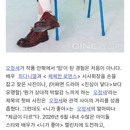
오정세
가 작품 안팎에서 ‘밈’이 된 경험은 처음이 아니다.
배우
최다니엘
과 <
쩨쩨한 로맨스
> 시사회장을 손을
잡고 찾은 사진이나, (어쩌면 드라마 <진심이 닿다>보다
유명할) ‘뭔가 상대적 박탈감 느끼게 하는
오정세
’라는
제목의 핫바 사진은
오정세
와 관객 사이의 거리를 성큼
좁혔다. 그런데도 <니가 좋아>는
오정세
의 말마따나
“체급이 다르”다. 2026년 6월 내내 수많은 아이돌
스타와 배우가 <니가 좋아> 챌린지에 도전하고,