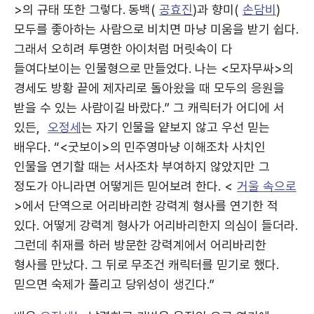
>의 규태 또한 그렇다. 동백(
공효진
)과 향미(
손담비
)
모두를 좋아하는 사람으로 비치면 마냥 미움을 받기 쉽다.
그래서 오히려 투명한 아이처럼 머릿속이 다
들여다보이는 인물형으로 만들었다. 나는 <모자무싸>의
경세도 방황 끝에 제자리로 돌아왔을 때 모두의 응원을
받을 수 있는 사람이길 바랐다.” 그 캐릭터가 어디에 서
있든,
오정세
는 자기 인물을 얕보지 않고 우선 믿는
배우다. “<굿보이>의 민주영마냥 이해조차 사치인
인물을 연기할 때는 서사조차 부여하지 않았지만 그
정도가 아니라면 어떻게든 믿어보려 한다. <
거울 속으로
>에서 단역으로 어리바리한 강력계 형사를 연기한 적
있다. 어떻게 강력계 형사가 어리바리한지 의심이 들더라.
그런데 취재를 하러 방문한 강력계에서 어리바리한
형사를 만났다. 그 뒤로 무조건 캐릭터를 믿기로 했다.
믿으면 숙제가 풀리고 당위성이 생긴다.”