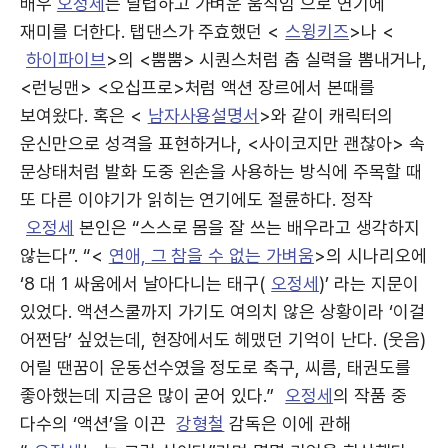
배우
오정세
는 날렵하고 가벼운 움직임 으로 연기에
재미를 더한다. 탭댄스가 주효했던 <
스윙키즈
>나 <
하이파이브
>의 <뿜뿜> 시퀀스처럼 춤 실력을 뽐내거나,
<런닝맨> <오십프로>처럼 액션 장르에서 본때를
보여왔다. 혹은 <
남자사용설명서
>와 같이 캐릭터의
운신만으로 성격을 표현하거나, <사이코지만 괜찮아> 속
문상태처럼 발화 도중 왼손을 사용하는 방식에 주목할 때
또 다른 이야기가 읽히는 연기에도 절륜하다. 정작
오정세
본인은 “스스로 몸을 잘 쓰는 배우라고 생각하지
않는다”. “<
연애, 그 참을 수 없는 가벼움
>의 시나리오에
‘8 대 1 싸움에서 날아다니는 태구(
오정세
)’ 라는 지문이
있었다. 액션스쿨까지 가기도 여의치 않은 상황이라 ‘이걸
어쩐담’ 싶었는데, 현장에서도 헤맸던 기억이 난다. (웃음)
어릴 땐꿈이 운동선수였을 정도로 축구, 씨름, 태권도를
좋아했는데 지금은 많이 굳어 있다.”
오정세
의 작품 중
다수의 ‘액션’을 이끈
강형철
감독은 이에 관해