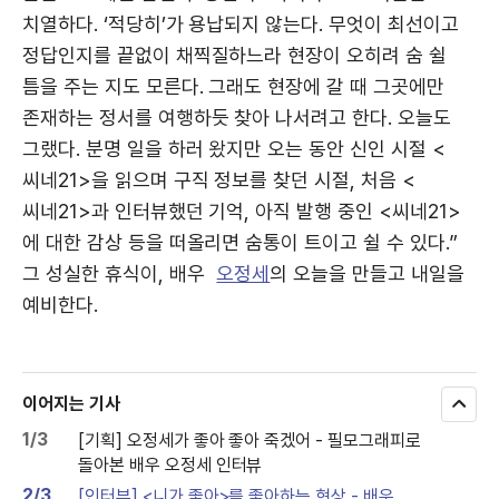
치열하다. ‘적당히’가 용납되지 않는다. 무엇이 최선이고
정답인지를 끝없이 채찍질하느라 현장이 오히려 숨 쉴
틈을 주는 지도 모른다. 그래도 현장에 갈 때 그곳에만
존재하는 정서를 여행하듯 찾아 나서려고 한다. 오늘도
그랬다. 분명 일을 하러 왔지만 오는 동안 신인 시절 <
씨네21>을 읽으며 구직 정보를 찾던 시절, 처음 <
씨네21>과 인터뷰했던 기억, 아직 발행 중인 <씨네21>
에 대한 감상 등을 떠올리면 숨통이 트이고 쉴 수 있다.”
그 성실한 휴식이, 배우
오정세
의 오늘을 만들고 내일을
예비한다.
이어지는 기사
모
두
1/3
[기획] 오정세가 좋아 좋아 죽겠어 - 필모그래피로
보
돌아본 배우 오정세 인터뷰
기
2/3
[인터뷰] <니가 좋아>를 좋아하는 현상 - 배우