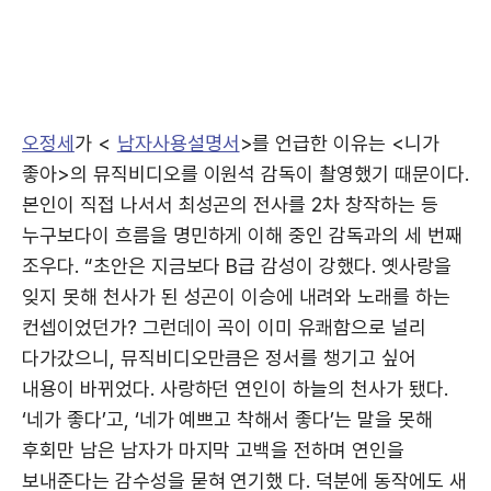
오정세
가 <
남자사용설명서
>를 언급한 이유는 <니가
좋아>의 뮤직비디오를 이원석 감독이 촬영했기 때문이다.
본인이 직접 나서서 최성곤의 전사를 2차 창작하는 등
누구보다이 흐름을 명민하게 이해 중인 감독과의 세 번째
조우다. “초안은 지금보다 B급 감성이 강했다. 옛사랑을
잊지 못해 천사가 된 성곤이 이승에 내려와 노래를 하는
컨셉이었던가? 그런데이 곡이 이미 유쾌함으로 널리
다가갔으니, 뮤직비디오만큼은 정서를 챙기고 싶어
내용이 바뀌었다. 사랑하던 연인이 하늘의 천사가 됐다.
‘네가 좋다’고, ‘네가 예쁘고 착해서 좋다’는 말을 못해
후회만 남은 남자가 마지막 고백을 전하며 연인을
보내준다는 감수성을 묻혀 연기했 다. 덕분에 동작에도 새