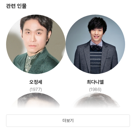
관련 인물
조작된 도시
8월의 일요일들
(2017)
(2005)
오정세
최다니엘
(1977)
(1986)
더보기