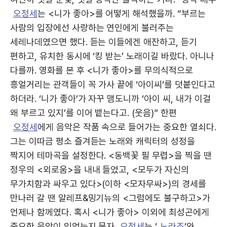
오정세
는 <니가 좋아>를 어떻게 해석했을까. “부르는
사람의 입장에선 사랑하는 연인에게 불러주는
세레나데였으면 했다. 듣는 이들에겐 애잔하고, 듣기
편하고, 유치한 동시에 ‘킹 받는’ 노래이길 바랐다. 아니나
다를까. 영화를 본 후 <니가 좋아>를 무의식적으로
흥얼거리는 관객들이 꼭 가사 끝에 ‘아이씨’를 덧붙인다고
하더라. ‘니가 좋아’가 자꾸 맴도니까 ‘아이 씨, 내가 이걸
왜 부르고 있지’를 이어 뱉는다고. (웃음)” 한편
오정세
에게 음악은 작품 속으로 들어가는 중요한 열쇠다.
그는 이따금 평소 즐겨듣는 노래와 캐릭터의 성정을
짝지어 테마곡을 설정한다. <동백꽃 필 무렵>을 찍을 땐
정우의 <외로움>을 내내 들었고, <모두가 자신의
무가치함과 싸우고 있다>(이하 <모자무싸>)의 경세를
만나러 갈 땐 알레프&밍기뉴의 <그럼에도 불구하고>가
언제나 함께였다. 혹시 <니가 좋아> 이외에 최성곤에게
중요한 음악이 있었는지 묻자
오정세
는 ‘
노라조
’와