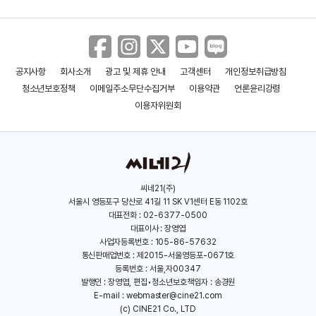
공지사항
회사소개
광고 및 제휴 안내
고객센터
개인정보취급방침
청소년보호정책
이메일주소무단수집거부
이용약관
언론윤리강령
이용자위원회
씨네21(주)
서울시 영등포구 당산로 41길 11 SK V1센터 E동 1102호
대표전화 : 02-6377-0500
대표이사 : 장영엽
사업자등록번호 : 105-86-57632
통신판매업번호 : 제2015-서울영등포-0671호
등록번호 : 서울,자00347
발행인 : 장영엽, 편집•청소년보호책임자 : 송경원
E-mail :
webmaster@cine21.com
(c) CINE21 Co., LTD