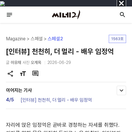
닫
기
Magazine > 스페셜 >
스페셜2
1563호
[인터뷰] 천천히, 더 멀리 - 배우 임정억
글
이유채
사진
오계옥
2026-06-29
공
글
댓
유
자
글
하
크
이어지는 기사
모
기
기
두
4/5
[인터뷰] 천천히, 더 멀리 - 배우 임정억
변
보
기
경
자리에 앉은 임정억은 곧바로 경청하는 자세를 취했다.