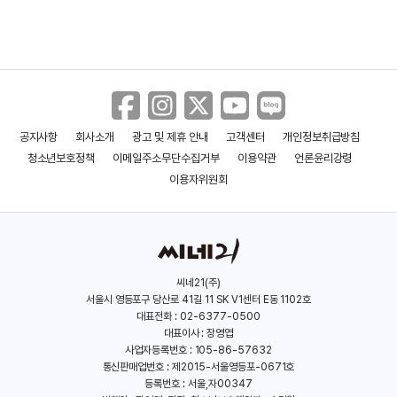
엘 패닝
(1998)
공지사항
회사소개
광고 및 제휴 안내
고객센터
개인정보취급방침
청소년보호정책
이메일주소무단수집거부
이용약관
언론윤리강령
이용자위원회
씨네21(주)
서울시 영등포구 당산로 41길 11 SK V1센터 E동 1102호
대표전화 : 02-6377-0500
대표이사 : 장영엽
사업자등록번호 : 105-86-57632
통신판매업번호 : 제2015-서울영등포-0671호
등록번호 : 서울,자00347