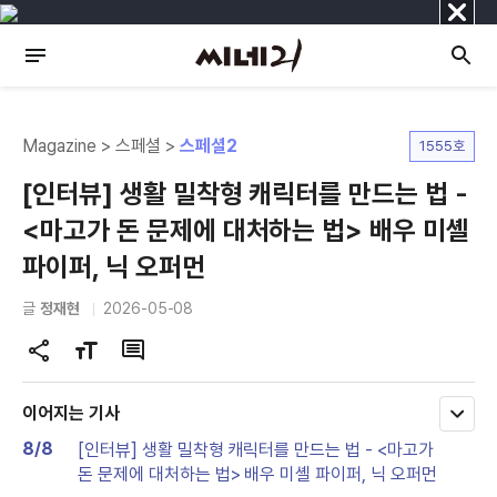
닫
기
Magazine > 스페셜 >
스페셜2
1555호
[인터뷰] 생활 밀착형 캐릭터를 만드는 법 -
<마고가 돈 문제에 대처하는 법> 배우 미셸
파이퍼, 닉 오퍼먼
글
정재현
2026-05-08
공
글
댓
유
자
글
하
크
이어지는 기사
모
기
기
두
8/8
[인터뷰] 생활 밀착형 캐릭터를 만드는 법 - <마고가
변
보
돈 문제에 대처하는 법> 배우 미셸 파이퍼, 닉 오퍼먼
기
경