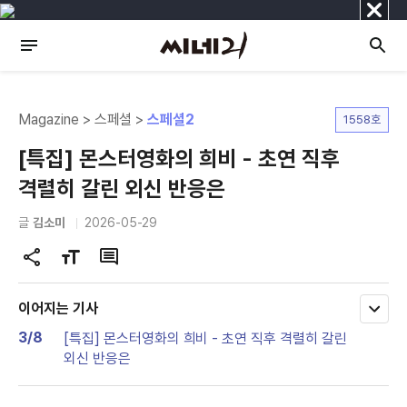
닫
기
Magazine > 스페셜 >
스페셜2
1558호
[특집] 몬스터영화의 희비 - 초연 직후
격렬히 갈린 외신 반응은
글
김소미
2026-05-29
공
글
댓
유
자
글
하
크
이어지는 기사
모
기
기
두
3/8
[특집] 몬스터영화의 희비 - 초연 직후 격렬히 갈린
변
보
외신 반응은
기
경