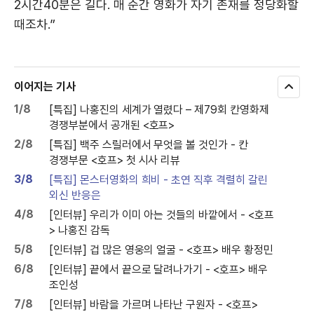
2시간40분은 길다. 매 순간 영화가 자기 존재를 정당화할
때조차.”
이어지는 기사
모
두
1/8
[특집] 나홍진의 세계가 열렸다 – 제79회 칸영화제
보
경쟁부분에서 공개된 <호프>
기
2/8
[특집] 백주 스릴러에서 무엇을 볼 것인가 - 칸
경쟁부문 <호프> 첫 시사 리뷰
3/8
[특집] 몬스터영화의 희비 - 초연 직후 격렬히 갈린
외신 반응은
4/8
[인터뷰] 우리가 이미 아는 것들의 바깥에서 - <호프
> 나홍진 감독
5/8
[인터뷰] 겁 많은 영웅의 얼굴 - <호프> 배우 황정민
6/8
[인터뷰] 끝에서 끝으로 달려나가기 - <호프> 배우
조인성
7/8
[인터뷰] 바람을 가르며 나타난 구원자 - <호프>