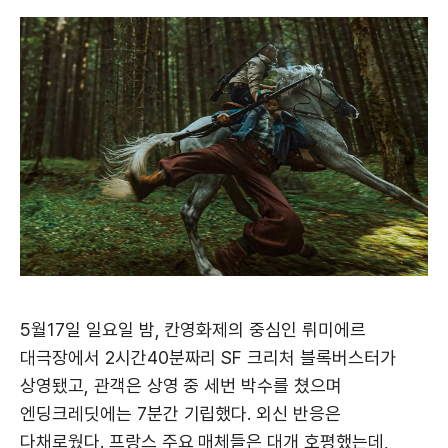
5월17일 일요일 밤, 칸영화제의 중심인 뤼미에르
대극장에서 2시간40분짜리 SF 크리처 블록버스터가
상영됐고, 관객은 상영 중 세번 박수를 쳤으며
엔딩크레딧에는 7분간 기립했다. 외신 반응은
다채로웠다. 프랑스 주요 매체들은 대개 호평했는데,