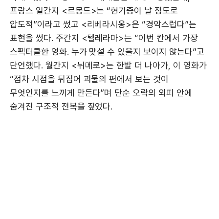
프랑스 일간지 <르몽드>는 “현기증이 날 정도로
압도적”이라고 썼고 <리베라시옹>은 “경악스럽다”는
표현을 썼다. 주간지 <텔레라마>는 “이번 칸에서 가장
스펙터클한 영화. 누가 맞설 수 있을지 보이지 않는다”고
단언했다. 월간지 <뉘메로>는 한발 더 나아가, 이 영화가
“점차 시점을 뒤집어 괴물의 편에서 보는 것이
무엇인지를 느끼게 만든다”며 단순 오락의 외피 안에
숨겨진 구조적 전복을 짚었다.