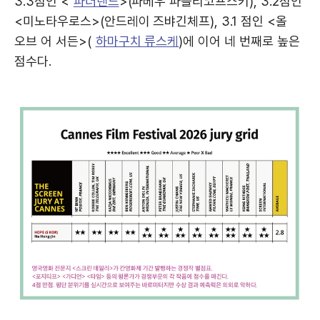
3.3점인 <
파더랜드
>(파베우 파블리코프스키), 3.2점인
<미노타우로스>(안드레이 즈뱌긴체프), 3.1 점인 <올
오브 어 서든>(
하마구치 류스케
)에 이어 네 번째로 높은
점수다.