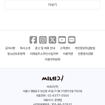
더보기
안드레이 즈비아진세프
하마구치 류스케
(1964)
(1978)
공지사항
회사소개
광고 및 제휴 안내
고객센터
개인정보취급방침
청소년보호정책
이메일주소무단수집거부
이용약관
언론윤리강령
이용자위원회
씨네21(주)
서울시 영등포구 당산로 41길 11 SK V1센터 E동 1102호
봉준호
홍경표
대표전화 : 02-6377-0500
대표이사 : 장영엽
(1969)
(1962)
사업자등록번호 : 105-86-57632