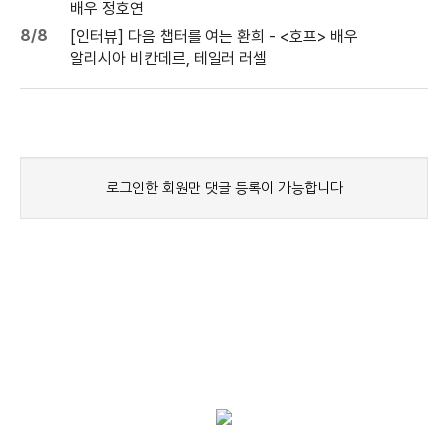
배우 정호연
8/8
[인터뷰] 다음 챕터를 여는 환희 - <호프> 배우
알리시아 비칸데르, 테일러 러셀