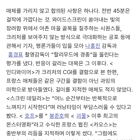
매체를 가리지 않고 합의된 사항은 하나다. 전반 45분은
걸작에 가깝다는 것. 와이드스크린이 쏟아내는 빛의
장려함 위에서 어촌 마을 골목을 질주하는 시퀀스들,
크리처를 보여주지 않는 방식으로 극대화하는 공포 등에
관해서 기자, 평론가들이 입을 모아
나홍진
감독과
홍경표
촬영감독이 “할리우드에 경종”을 울린다는
평가를 냈다. 반응이 갈리는 대목은 그 이후다. <
인디와이어>가 크리처의 CGI를 결함으로 본 한편,
프랑스 매체들은 같은 구간을 결함이 아닌 과잉의
미학으로 받아들였다. 길이를 지적한 매체도 적지 않았다.
<스크린 데일리>는 “어느 순간부터는 반복적으로
느껴지기 시작한다”며 러닝타임이 부담스러울 수 있다고
봤다. <
호프
>를 “
봉준호
의 <
괴물
> 이후 최고의
몬스터영화”라고 수식한 프랑스 웹진 <카오스>는
중반부의 리듬을 지적하며 이렇게 썼다. “그럼에도