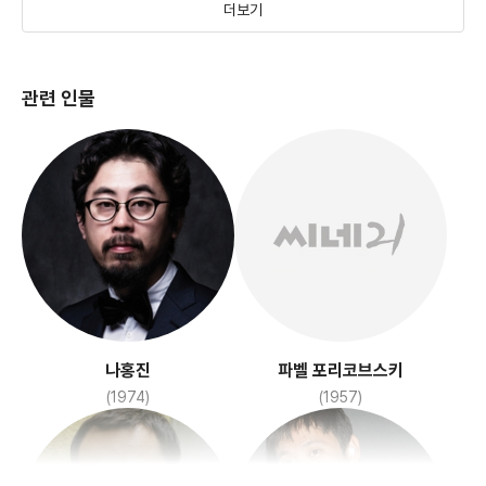
더보기
관련 인물
미이라 2
괴물
(2001)
(2006)
나홍진
파벨 포리코브스키
(1974)
(1957)