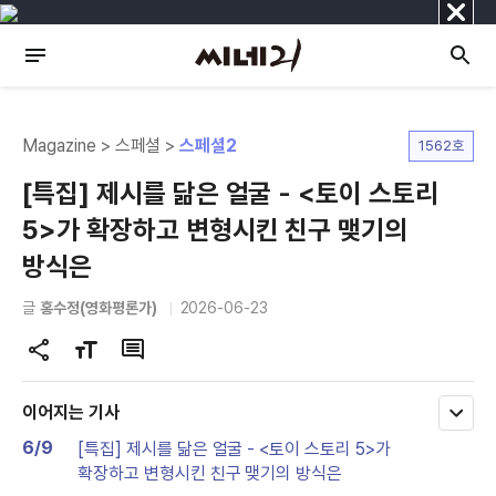
닫
기
Magazine > 스페셜 >
스페셜2
1562호
[특집] 제시를 닮은 얼굴 - <토이 스토리
5>가 확장하고 변형시킨 친구 맺기의
방식은
글
홍수정(영화평론가)
2026-06-23
공
글
댓
유
자
글
하
크
이어지는 기사
모
기
기
두
6/9
[특집] 제시를 닮은 얼굴 - <토이 스토리 5>가
변
보
확장하고 변형시킨 친구 맺기의 방식은
기
경