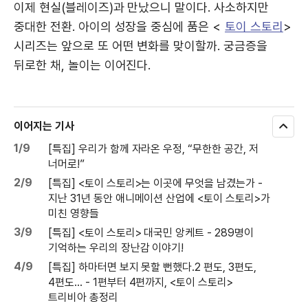
이제 현실(블레이즈)과 만났으니 말이다. 사소하지만
중대한 전환. 아이의 성장을 중심에 품은 <
토이 스토리
>
시리즈는 앞으로 또 어떤 변화를 맞이할까. 궁금증을
뒤로한 채, 놀이는 이어진다.
이어지는 기사
모
두
1/9
[특집] 우리가 함께 자라온 우정, “무한한 공간, 저
보
너머로!”
기
2/9
[특집] <토이 스토리>는 이곳에 무엇을 남겼는가 -
지난 31년 동안 애니메이션 산업에 <토이 스토리>가
미친 영향들
3/9
[특집] <토이 스토리> 대국민 앙케트 - 289명이
기억하는 우리의 장난감 이야기!
4/9
[특집] 하마터면 보지 못할 뻔했다.2 편도, 3편도,
4편도… - 1편부터 4편까지, <토이 스토리>
트리비아 총정리